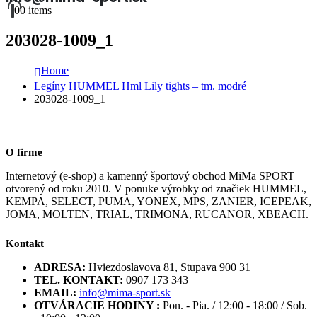
0
0 items
203028-1009_1
Home
Legíny HUMMEL Hml Lily tights – tm. modré
203028-1009_1
O firme
Internetový (e-shop) a kamenný športový obchod MiMa SPORT
otvorený od roku 2010. V ponuke výrobky od značiek HUMMEL,
KEMPA, SELECT, PUMA, YONEX, MPS, ZANIER, ICEPEAK,
JOMA, MOLTEN, TRIAL, TRIMONA, RUCANOR, XBEACH.
Kontakt
ADRESA:
Hviezdoslavova 81, Stupava 900 31
TEL. KONTAKT:
0907 173 343
EMAIL:
info@mima-sport.sk
OTVÁRACIE HODINY :
Pon. - Pia. / 12:00 - 18:00 / Sob.