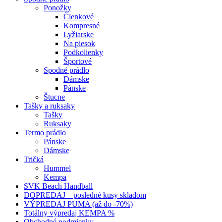
Ponožky
Členkové
Kompresné
Lyžiarske
Na piesok
Podkolienky
Športové
Spodné prádlo
Dámske
Pánske
Štucne
Tašky a ruksaky
Tašky
Ruksaky
Termo prádlo
Pánske
Dámske
Tričká
Hummel
Kempa
SVK Beach Handball
DOPREDAJ – posledné kusy skladom
VÝPREDAJ PUMA (až do -70%)
Totálny výpredaj KEMPA %
Obchodné podmienky