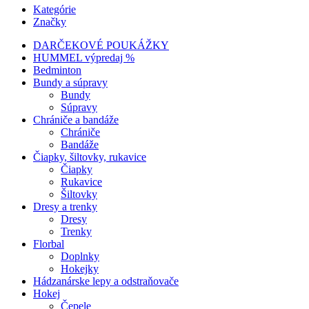
Kategórie
Značky
DARČEKOVÉ POUKÁŽKY
HUMMEL výpredaj %
Bedminton
Bundy a súpravy
Bundy
Súpravy
Chrániče a bandáže
Chrániče
Bandáže
Čiapky, šiltovky, rukavice
Čiapky
Rukavice
Šiltovky
Dresy a trenky
Dresy
Trenky
Florbal
Doplnky
Hokejky
Hádzanárske lepy a odstraňovače
Hokej
Čepele