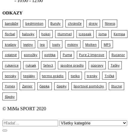
- 10:00 - 12:00
ODKAZY
bandáže
bedminton
Bundy
chrániče
dresy
fitness
florbal
halovky
hokej
Hummel
Icepeak
Joma
Kempa
kraťasy
legíny
lep
lopty
mikiny
Molten
MPS
ostatné
ponožky
potítka
Puma
Pure 2 Improve
Rucanor
rukavice
ruksak
Select
spodne pradlo
súpravy
Tašky
tenisky
tepláky
termo prádlo
tielko
trenky
Tričká
Yonex
Zanier
čiapka
čiapky
športové pomôcky
štucne
šľapky
© MiMa SPORT 2020