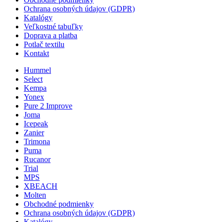
Ochrana osobných údajov (GDPR)
Katalógy
Veľkostné tabuľky
Doprava a platba
Potlač textilu
Kontakt
Hummel
Select
Kempa
Yonex
Pure 2 Improve
Joma
Icepeak
Zanier
Trimona
Puma
Rucanor
Trial
MPS
XBEACH
Molten
Obchodné podmienky
Ochrana osobných údajov (GDPR)
Katalógy