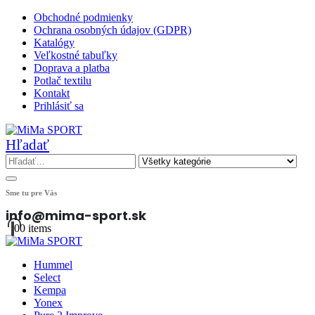
Obchodné podmienky
Ochrana osobných údajov (GDPR)
Katalógy
Veľkostné tabuľky
Doprava a platba
Potlač textilu
Kontakt
Prihlásiť sa
Hľadať
Sme tu pre Vás
info@mima-sport.sk
0
0 items
Hummel
Select
Kempa
Yonex