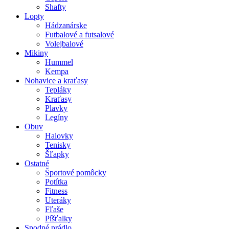
Shafty
Lopty
Hádzanárske
Futbalové a futsalové
Volejbalové
Mikiny
Hummel
Kempa
Nohavice a kraťasy
Tepláky
Kraťasy
Plavky
Legíny
Obuv
Halovky
Tenisky
Šľapky
Ostatné
Športové pomôcky
Potítka
Fitness
Uteráky
Fľaše
Píšťalky
Spodné prádlo