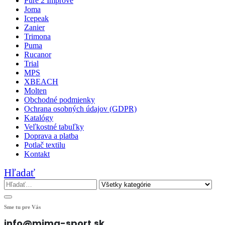
Pure 2 Improve
Joma
Icepeak
Zanier
Trimona
Puma
Rucanor
Trial
MPS
XBEACH
Molten
Obchodné podmienky
Ochrana osobných údajov (GDPR)
Katalógy
Veľkostné tabuľky
Doprava a platba
Potlač textilu
Kontakt
Hľadať
Sme tu pre Vás
info@mima-sport.sk