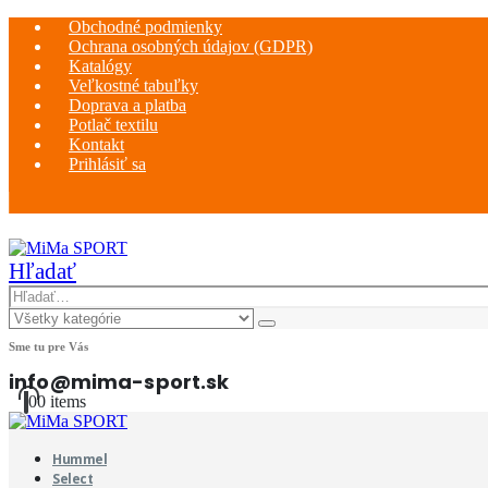
Obchodné podmienky
Ochrana osobných údajov (GDPR)
Katalógy
Veľkostné tabuľky
Doprava a platba
Potlač textilu
Kontakt
Prihlásiť sa
|
Hľadať
Sme tu pre Vás
info@mima-sport.sk
0
0 items
Hummel
Select