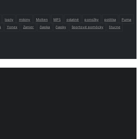
lopty
mikiny
Molten
MPS
ostatné
ponožky
potítka
Puma
á
Yonex
Zanier
čiapka
čiapky
športové pomôcky
štucne