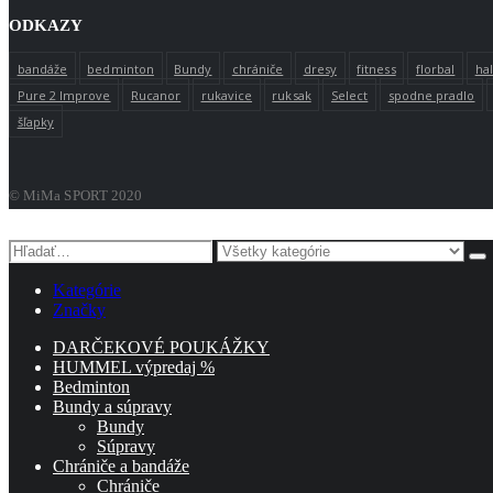
ODKAZY
bandáže
bedminton
Bundy
chrániče
dresy
fitness
florbal
ha
Pure 2 Improve
Rucanor
rukavice
ruksak
Select
spodne pradlo
šľapky
© MiMa SPORT 2020
Kategórie
Značky
DARČEKOVÉ POUKÁŽKY
HUMMEL výpredaj %
Bedminton
Bundy a súpravy
Bundy
Súpravy
Chrániče a bandáže
Chrániče