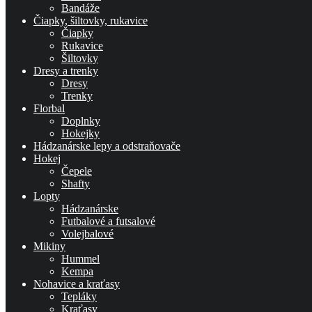
Bandáže
Čiapky, šiltovky, rukavice
Čiapky
Rukavice
Šiltovky
Dresy a trenky
Dresy
Trenky
Florbal
Doplnky
Hokejky
Hádzanárske lepy a odstraňovače
Hokej
Čepele
Shafty
Lopty
Hádzanárske
Futbalové a futsalové
Volejbalové
Mikiny
Hummel
Kempa
Nohavice a kraťasy
Tepláky
Kraťasy