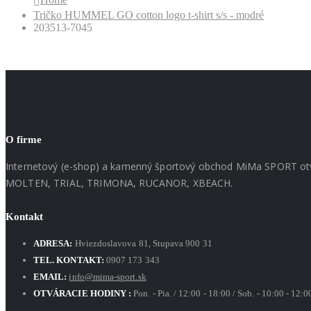
Tričko HUMMEL GO cotton logo t-shirt s/s - modré
203513-7045
O firme
Internetový (e-shop) a kamenný športový obchod MiMa SPORT o
MOLTEN, TRIAL, TRIMONA, RUCANOR, XBEACH.
Kontakt
ADRESA:
Hviezdoslavova 81, Stupava 900 31
TEL. KONTAKT:
0907 173 343
EMAIL:
info@mima-sport.sk
OTVÁRACIE HODINY :
Pon. - Pia. / 12:00 - 18:00 / Sob. - 10:00 - 12:0