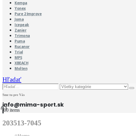
Kempa
Yonex
Pure 2 Improve
Joma
Icepeak
Zanier
Trimona
Puma
Rucanor
Trial
MPS
XBEACH
Molten
Hľadať
Sme tu pre Vás
info@mima-sport.sk
0
0 items
203513-7045
Home