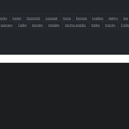
lovky
hokej
Hummel
Icepeak
Joma
Kempa
kraťasy
legíny
lep
súpravy
Tašky
tenisky
tepláky
termo prádlo
tielko
trenky
Tričk