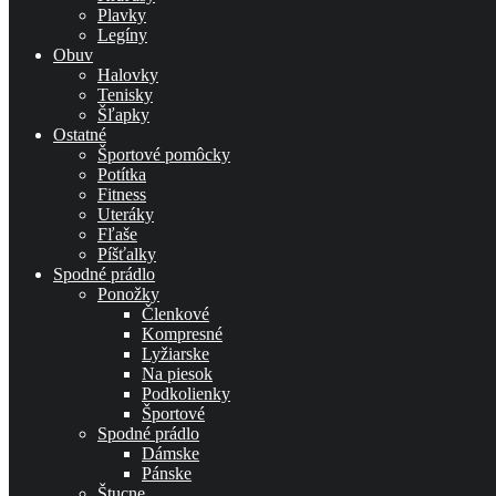
Plavky
Legíny
Obuv
Halovky
Tenisky
Šľapky
Ostatné
Športové pomôcky
Potítka
Fitness
Uteráky
Fľaše
Píšťalky
Spodné prádlo
Ponožky
Členkové
Kompresné
Lyžiarske
Na piesok
Podkolienky
Športové
Spodné prádlo
Dámske
Pánske
Štucne