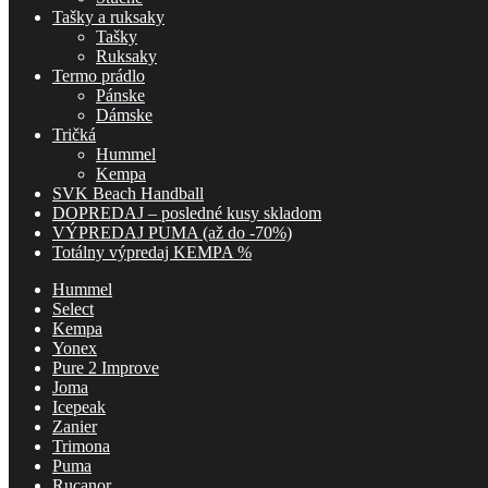
Tašky a ruksaky
Tašky
Ruksaky
Termo prádlo
Pánske
Dámske
Tričká
Hummel
Kempa
SVK Beach Handball
DOPREDAJ – posledné kusy skladom
VÝPREDAJ PUMA (až do -70%)
Totálny výpredaj KEMPA %
Hummel
Select
Kempa
Yonex
Pure 2 Improve
Joma
Icepeak
Zanier
Trimona
Puma
Rucanor