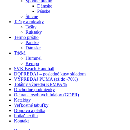
Spodné prádlo
Dámske
Pánske
Štucne
Tašky a ruksaky
Tašky
Ruksaky
Termo prádlo
Pánske
Dámske
Tričká
Hummel
Kempa
SVK Beach Handball
DOPREDAJ – posledné kusy skladom
VÝPREDAJ PUMA (až do -70%)
Totálny výpredaj KEMPA %
Obchodné podmienky
Ochrana osobných údajov (GDPR)
Katalógy
Veľkostné tabuľky
Doprava a platba
Potlač textilu
Kontakt