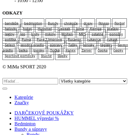
- 10:00 - 12:00
ODKAZY
bandáže
bedminton
Bundy
chrániče
dresy
fitness
florbal
halovky
hokej
Hummel
Icepeak
Joma
Kempa
kraťasy
legíny
lep
lopty
mikiny
Molten
MPS
ostatné
ponožky
potítka
Puma
Pure 2 Improve
Rucanor
rukavice
ruksak
Select
spodne pradlo
súpravy
Tašky
tenisky
tepláky
termo
prádlo
tielko
trenky
Tričká
Yonex
Zanier
čiapka
čiapky
športové pomôcky
štucne
šľapky
© MiMa SPORT 2020
Kategórie
Značky
DARČEKOVÉ POUKÁŽKY
HUMMEL výpredaj %
Bedminton
Bundy a súpravy
Bundy