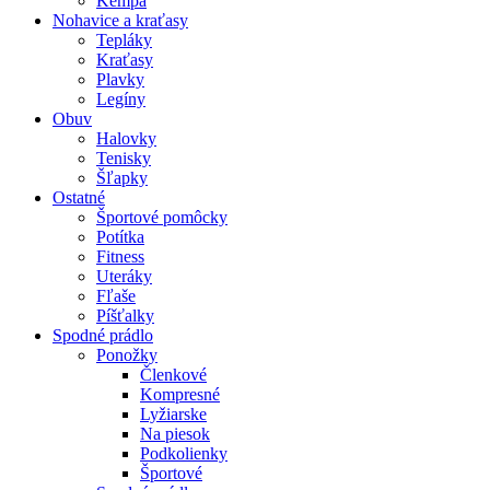
Kempa
Nohavice a kraťasy
Tepláky
Kraťasy
Plavky
Legíny
Obuv
Halovky
Tenisky
Šľapky
Ostatné
Športové pomôcky
Potítka
Fitness
Uteráky
Fľaše
Píšťalky
Spodné prádlo
Ponožky
Členkové
Kompresné
Lyžiarske
Na piesok
Podkolienky
Športové