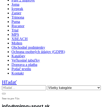
Pure 2 Improve
Joma
Icepeak
Zanier
Trimona
Puma
Rucanor
Trial
MPS
XBEACH
Molten
Obchodné podmienky
Ochrana osobných údajov (GDPR)
Katalógy
Veľkostné tabuľky
Doprava a platba
Potlač textilu
Kontakt
Hľadať
Sme tu pre Vás
info@mima-sport.sk