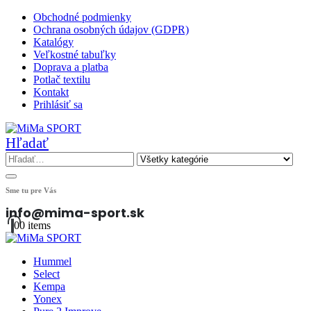
Obchodné podmienky
Ochrana osobných údajov (GDPR)
Katalógy
Veľkostné tabuľky
Doprava a platba
Potlač textilu
Kontakt
Prihlásiť sa
Hľadať
Sme tu pre Vás
info@mima-sport.sk
0
0 items
Hummel
Select
Kempa
Yonex