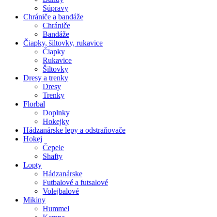
Súpravy
Chrániče a bandáže
Chrániče
Bandáže
Čiapky, šiltovky, rukavice
Čiapky
Rukavice
Šiltovky
Dresy a trenky
Dresy
Trenky
Florbal
Doplnky
Hokejky
Hádzanárske lepy a odstraňovače
Hokej
Čepele
Shafty
Lopty
Hádzanárske
Futbalové a futsalové
Volejbalové
Mikiny
Hummel