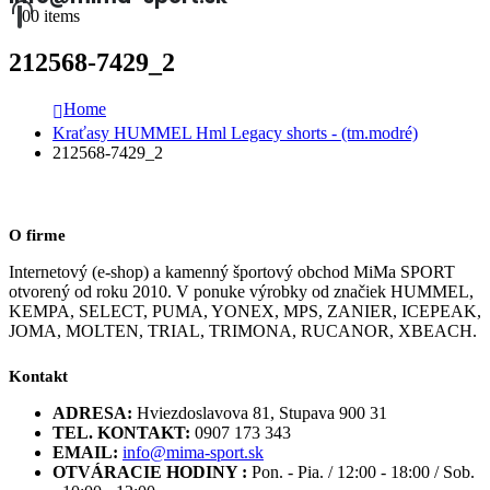
0
0 items
212568-7429_2
Home
Kraťasy HUMMEL Hml Legacy shorts - (tm.modré)
212568-7429_2
O firme
Internetový (e-shop) a kamenný športový obchod MiMa SPORT
otvorený od roku 2010. V ponuke výrobky od značiek HUMMEL,
KEMPA, SELECT, PUMA, YONEX, MPS, ZANIER, ICEPEAK,
JOMA, MOLTEN, TRIAL, TRIMONA, RUCANOR, XBEACH.
Kontakt
ADRESA:
Hviezdoslavova 81, Stupava 900 31
TEL. KONTAKT:
0907 173 343
EMAIL:
info@mima-sport.sk
OTVÁRACIE HODINY :
Pon. - Pia. / 12:00 - 18:00 / Sob.