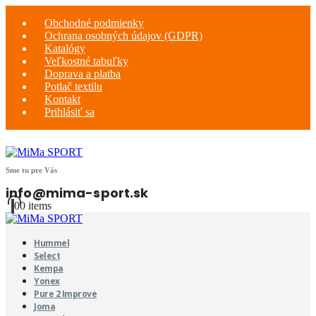
Obchodné podmienky
Ochrana osobných údajov (GDPR)
Katalógy
Veľkostné tabuľky
Doprava a platba
Potlač textilu
Kontakt
Prihlásiť sa
Sme tu pre Vás
info@mima-sport.sk
0
0 items
Hummel
Select
Kempa
Yonex
Pure 2 Improve
Joma