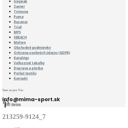
Icepeak
Zanier
Trimona
Puma
Rucanor
Trial
MPS
XBEACH
Molten
Obchodné podmienky
Ochrana osobných údajov (GDPR)
Katalógy
Veľkostné tabuľky
Doprava a platba
Potlač textilu
Kontakt
Sme tu pre Vás
info@mima-sport.sk
0
0 items
213259-9124_7