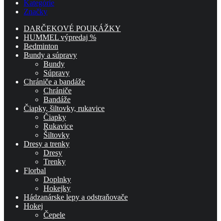
Kategórie
Značky
DARČEKOVÉ POUKÁŽKY
HUMMEL výpredaj %
Bedminton
Bundy a súpravy
Bundy
Súpravy
Chrániče a bandáže
Chrániče
Bandáže
Čiapky, šiltovky, rukavice
Čiapky
Rukavice
Šiltovky
Dresy a trenky
Dresy
Trenky
Florbal
Doplnky
Hokejky
Hádzanárske lepy a odstraňovače
Hokej
Čepele