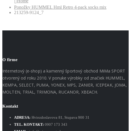
Home
Ponožky HUMMEL Hml Retro 4-pack socks mix
213259-9124_7
O firme
Internetový (e-shop) a kamenný športový obchod MiMa SPORT
otvorený od roku 2010. V ponuke výrobky od značiek HUMMEL,
KEMPA, SELECT, PUMA, YONEX, MPS, ZANIER, ICEPEAK, JOMA,
MOLTEN, TRIAL, TRIMONA, RUCANOR, XBEACH.
Kontakt
ADRESA:
Hviezdoslavova 81, Stupava 900 31
TEL. KONTAKT:
0907 173 343