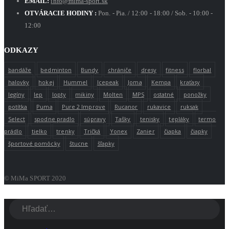
EMAIL:
info@mima-sport.sk
OTVÁRACIE HODINY :
Pon. - Pia. / 12:00 - 18:00 / Sob. - 10:00 -
12:00
ODKAZY
bandáže
bedminton
Bundy
chrániče
dresy
fitness
florbal
halovky
hokej
Hummel
Icepeak
Joma
Kempa
kraťasy
legíny
lep
lopty
mikiny
Molten
MPS
ostatné
ponožky
potítka
Puma
Pure 2 Improve
Rucanor
rukavice
ruksak
Select
spodne pradlo
súpravy
Tašky
tenisky
tepláky
termo
prádlo
tielko
trenky
Tričká
Yonex
Zanier
čiapka
čiapky
športové pomôcky
štucne
šľapky
© MiMa SPORT 2020