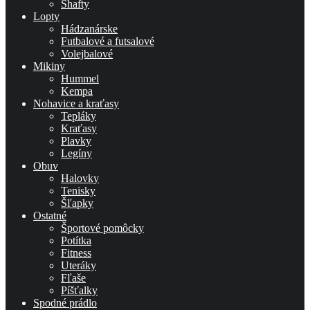
Shafty
Lopty
Hádzanárske
Futbalové a futsalové
Volejbalové
Mikiny
Hummel
Kempa
Nohavice a kraťasy
Tepláky
Kraťasy
Plavky
Legíny
Obuv
Halovky
Tenisky
Šľapky
Ostatné
Športové pomôcky
Potítka
Fitness
Uteráky
Fľaše
Píšťalky
Spodné prádlo