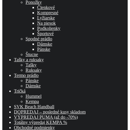
Ponožky
Členkové
Kompresné
Lyžiarske
Na piesok
Podkolienky
Športové
Spodné prádlo
Dámske
Pánske
Štucne
Tašky a ruksaky
Tašky
Ruksaky
Termo prádlo
Pánske
Dámske
Tričká
Hummel
Kempa
SVK Beach Handball
DOPREDAJ – posledné kusy skladom
VÝPREDAJ PUMA (až do -70%)
Totálny výpredaj KEMPA %
Obchodné podmienky