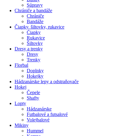
Súpravy
Chrániče a bandáže
Chrániče
Bandáže
Čiapky, šiltovky, rukavice
Čiapky
Rukavice
Šiltovky
Dresy a trenky
Dresy
Trenky
Florbal
Doplnky
Hokejky
Hádzanárske lepy a odstraňovače
Hokej
Čepele
Shafty
Lopty
Hádzanárske
Futbalové a futsalové
Volejbalové
Mikiny
Hummel