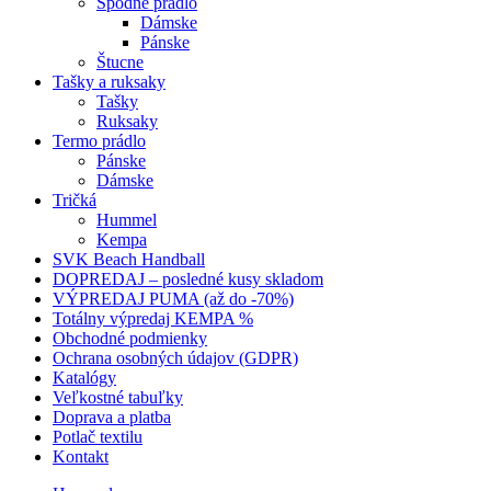
Spodné prádlo
Dámske
Pánske
Štucne
Tašky a ruksaky
Tašky
Ruksaky
Termo prádlo
Pánske
Dámske
Tričká
Hummel
Kempa
SVK Beach Handball
DOPREDAJ – posledné kusy skladom
VÝPREDAJ PUMA (až do -70%)
Totálny výpredaj KEMPA %
Obchodné podmienky
Ochrana osobných údajov (GDPR)
Katalógy
Veľkostné tabuľky
Doprava a platba
Potlač textilu
Kontakt