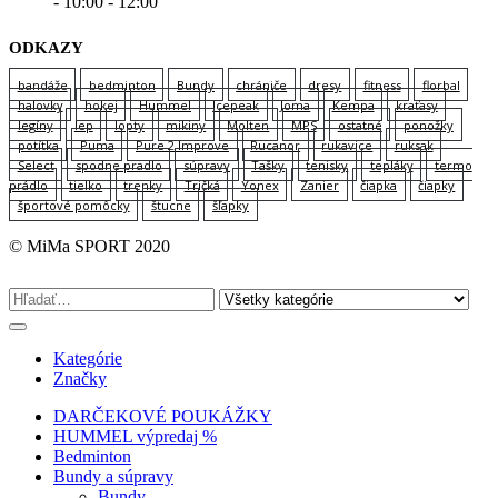
- 10:00 - 12:00
ODKAZY
bandáže
bedminton
Bundy
chrániče
dresy
fitness
florbal
halovky
hokej
Hummel
Icepeak
Joma
Kempa
kraťasy
legíny
lep
lopty
mikiny
Molten
MPS
ostatné
ponožky
potítka
Puma
Pure 2 Improve
Rucanor
rukavice
ruksak
Select
spodne pradlo
súpravy
Tašky
tenisky
tepláky
termo
prádlo
tielko
trenky
Tričká
Yonex
Zanier
čiapka
čiapky
športové pomôcky
štucne
šľapky
© MiMa SPORT 2020
Kategórie
Značky
DARČEKOVÉ POUKÁŽKY
HUMMEL výpredaj %
Bedminton
Bundy a súpravy
Bundy