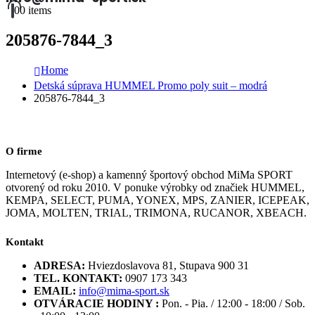
0
0 items
205876-7844_3
Home
Detská súprava HUMMEL Promo poly suit – modrá
205876-7844_3
O firme
Internetový (e-shop) a kamenný športový obchod MiMa SPORT
otvorený od roku 2010. V ponuke výrobky od značiek HUMMEL,
KEMPA, SELECT, PUMA, YONEX, MPS, ZANIER, ICEPEAK,
JOMA, MOLTEN, TRIAL, TRIMONA, RUCANOR, XBEACH.
Kontakt
ADRESA:
Hviezdoslavova 81, Stupava 900 31
TEL. KONTAKT:
0907 173 343
EMAIL:
info@mima-sport.sk
OTVÁRACIE HODINY :
Pon. - Pia. / 12:00 - 18:00 / Sob.