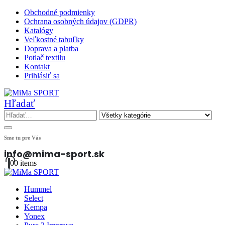
Obchodné podmienky
Ochrana osobných údajov (GDPR)
Katalógy
Veľkostné tabuľky
Doprava a platba
Potlač textilu
Kontakt
Prihlásiť sa
Hľadať
Sme tu pre Vás
info@mima-sport.sk
0
0 items
Hummel
Select
Kempa
Yonex