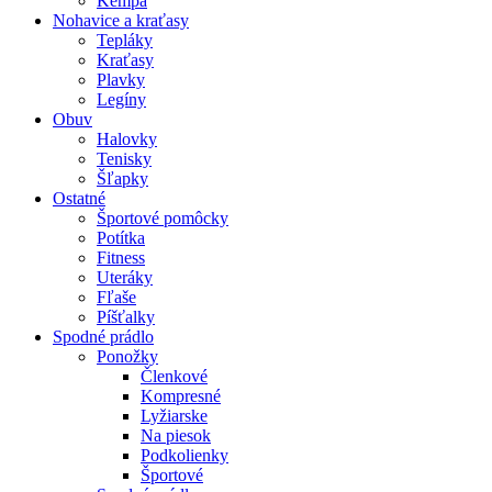
Kempa
Nohavice a kraťasy
Tepláky
Kraťasy
Plavky
Legíny
Obuv
Halovky
Tenisky
Šľapky
Ostatné
Športové pomôcky
Potítka
Fitness
Uteráky
Fľaše
Píšťalky
Spodné prádlo
Ponožky
Členkové
Kompresné
Lyžiarske
Na piesok
Podkolienky
Športové