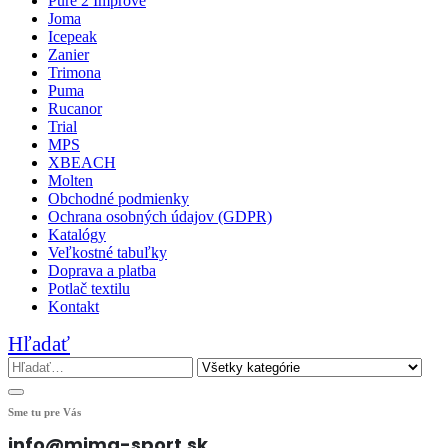
Pure 2 Improve
Joma
Icepeak
Zanier
Trimona
Puma
Rucanor
Trial
MPS
XBEACH
Molten
Obchodné podmienky
Ochrana osobných údajov (GDPR)
Katalógy
Veľkostné tabuľky
Doprava a platba
Potlač textilu
Kontakt
Hľadať
Sme tu pre Vás
info@mima-sport.sk