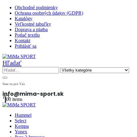
Obchodné podmienky
Ochrana osobných údajov (GDPR)
Katalógy
Veľkostné tabuľky
Doprava a platba
Potlač textilu
Kontakt
Prihlásiť sa
Hľadať
Sme tu pre Vás
info@mima-sport.sk
0
0 items
Hummel
Select
Kempa
Yonex