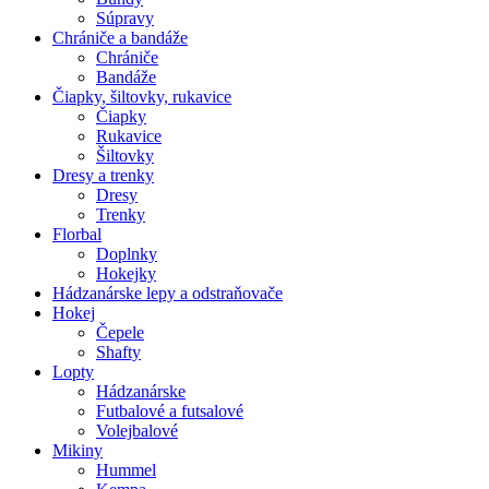
Súpravy
Chrániče a bandáže
Chrániče
Bandáže
Čiapky, šiltovky, rukavice
Čiapky
Rukavice
Šiltovky
Dresy a trenky
Dresy
Trenky
Florbal
Doplnky
Hokejky
Hádzanárske lepy a odstraňovače
Hokej
Čepele
Shafty
Lopty
Hádzanárske
Futbalové a futsalové
Volejbalové
Mikiny
Hummel