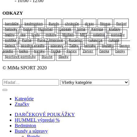
- 10:00 - 12:00
ODKAZY
bandáže
bedminton
Bundy
chrániče
dresy
fitness
florbal
halovky
hokej
Hummel
Icepeak
Joma
Kempa
kraťasy
legíny
lep
lopty
mikiny
Molten
MPS
ostatné
ponožky
potítka
Puma
Pure 2 Improve
Rucanor
rukavice
ruksak
Select
spodne pradlo
súpravy
Tašky
tenisky
tepláky
termo
prádlo
tielko
trenky
Tričká
Yonex
Zanier
čiapka
čiapky
športové pomôcky
štucne
šľapky
© MiMa SPORT 2020
Kategórie
Značky
DARČEKOVÉ POUKÁŽKY
HUMMEL výpredaj %
Bedminton
Bundy a súpravy
Bundy