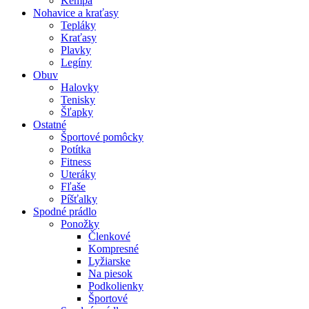
Kempa
Nohavice a kraťasy
Tepláky
Kraťasy
Plavky
Legíny
Obuv
Halovky
Tenisky
Šľapky
Ostatné
Športové pomôcky
Potítka
Fitness
Uteráky
Fľaše
Píšťalky
Spodné prádlo
Ponožky
Členkové
Kompresné
Lyžiarske
Na piesok
Podkolienky
Športové