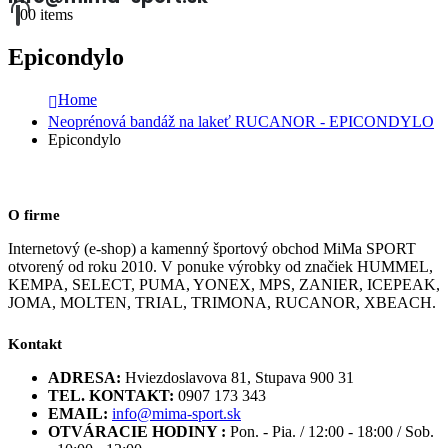
0
0 items
Epicondylo
Home
Neoprénová bandáž na lakeť RUCANOR - EPICONDYLO
Epicondylo
O firme
Internetový (e-shop) a kamenný športový obchod MiMa SPORT
otvorený od roku 2010. V ponuke výrobky od značiek HUMMEL,
KEMPA, SELECT, PUMA, YONEX, MPS, ZANIER, ICEPEAK,
JOMA, MOLTEN, TRIAL, TRIMONA, RUCANOR, XBEACH.
Kontakt
ADRESA:
Hviezdoslavova 81, Stupava 900 31
TEL. KONTAKT:
0907 173 343
EMAIL:
info@mima-sport.sk
OTVÁRACIE HODINY :
Pon. - Pia. / 12:00 - 18:00 / Sob.