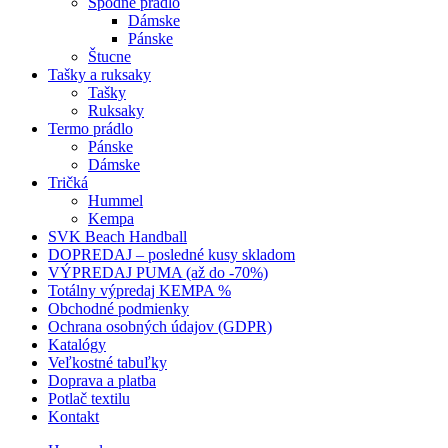
Spodné prádlo
Dámske
Pánske
Štucne
Tašky a ruksaky
Tašky
Ruksaky
Termo prádlo
Pánske
Dámske
Tričká
Hummel
Kempa
SVK Beach Handball
DOPREDAJ – posledné kusy skladom
VÝPREDAJ PUMA (až do -70%)
Totálny výpredaj KEMPA %
Obchodné podmienky
Ochrana osobných údajov (GDPR)
Katalógy
Veľkostné tabuľky
Doprava a platba
Potlač textilu
Kontakt