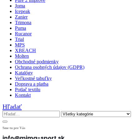
Pure 2 Improve
Joma
Icepeak
Zanier
Trimona
Puma
Rucanor
Trial
MPS
XBEACH
Molten
Obchodné podmienky
Ochrana osobných údajov (GDPR)
Katalógy
Veľkostné tabuľky
Doprava a platba
Potlač textilu
Kontakt
Hľadať
Sme tu pre Vás
info@mima-sport.sk