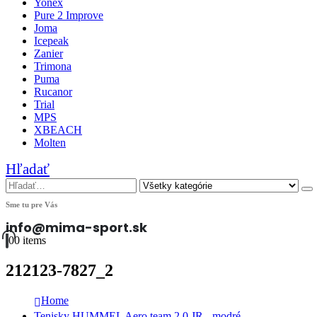
Yonex
Pure 2 Improve
Joma
Icepeak
Zanier
Trimona
Puma
Rucanor
Trial
MPS
XBEACH
Molten
Hľadať
Sme tu pre Vás
info@mima-sport.sk
0
0 items
212123-7827_2
Home
Tenisky HUMMEL Aero team 2.0 JR - modré