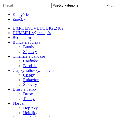
Kategórie
Značky
DARČEKOVÉ POUKÁŽKY
HUMMEL výpredaj %
Bedminton
Bundy a súpravy
Bundy
Súpravy
Chrániče a bandáže
Chrániče
Bandáže
Čiapky, šiltovky, rukavice
Čiapky
Rukavice
Šiltovky
Dresy a trenky
Dresy
Trenky
Florbal
Doplnky
Hokejky