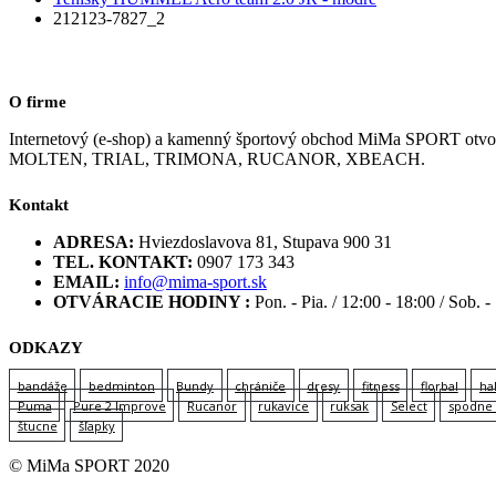
212123-7827_2
O firme
Internetový (e-shop) a kamenný športový obchod MiMa SPORT
MOLTEN, TRIAL, TRIMONA, RUCANOR, XBEACH.
Kontakt
ADRESA:
Hviezdoslavova 81, Stupava 900 31
TEL. KONTAKT:
0907 173 343
EMAIL:
info@mima-sport.sk
OTVÁRACIE HODINY :
Pon. - Pia. / 12:00 - 18:00 / Sob. -
ODKAZY
bandáže
bedminton
Bundy
chrániče
dresy
fitness
florbal
ha
Puma
Pure 2 Improve
Rucanor
rukavice
ruksak
Select
spodne 
štucne
šľapky
© MiMa SPORT 2020