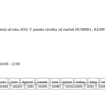
 otvorený od roku 2010. V ponuke výrobky od značiek HUMMEL
 10:00 - 12:00
lovky
hokej
Hummel
Icepeak
Joma
Kempa
kraťasy
legíny
le
pradlo
súpravy
Tašky
tenisky
tepláky
termo prádlo
tielko
tren