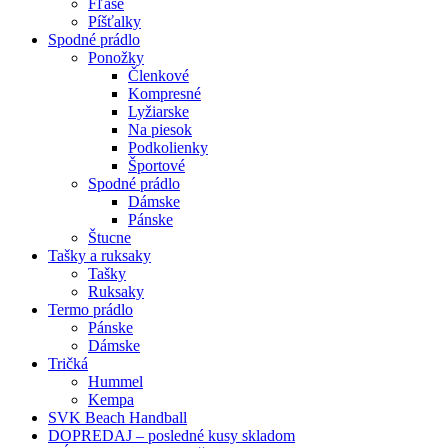
Fľaše
Píšťalky
Spodné prádlo
Ponožky
Členkové
Kompresné
Lyžiarske
Na piesok
Podkolienky
Športové
Spodné prádlo
Dámske
Pánske
Štucne
Tašky a ruksaky
Tašky
Ruksaky
Termo prádlo
Pánske
Dámske
Tričká
Hummel
Kempa
SVK Beach Handball
DOPREDAJ – posledné kusy skladom