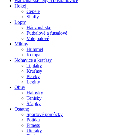
Hádzanárske lepy a odstraňovače
Hokej
Čepele
Shafty
Lopty
Hádzanárske
Futbalové a futsalové
Volejbalové
Mikiny
Hummel
Kempa
Nohavice a kraťasy
Tepláky
Kraťasy
Plavky
Legíny
Obuv
Halovky
Tenisky
Šľapky
Ostatné
Športové pomôcky
Potítka
Fitness
Uteráky