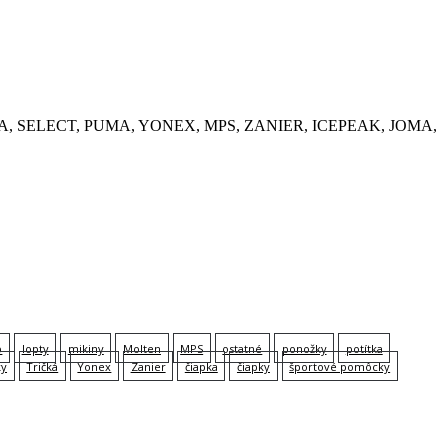
, KEMPA, SELECT, PUMA, YONEX, MPS, ZANIER, ICEPEAK, JOMA,
p
lopty
mikiny
Molten
MPS
ostatné
ponožky
potítka
ky
Tričká
Yonex
Zanier
čiapka
čiapky
športové pomôcky