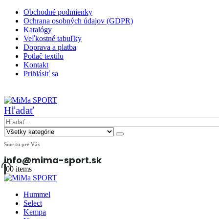
Obchodné podmienky
Ochrana osobných údajov (GDPR)
Katalógy
Veľkostné tabuľky
Doprava a platba
Potlač textilu
Kontakt
Prihlásiť sa
|
Hľadať
Sme tu pre Vás
info@mima-sport.sk
0
0 items
Hummel
Select
Kempa