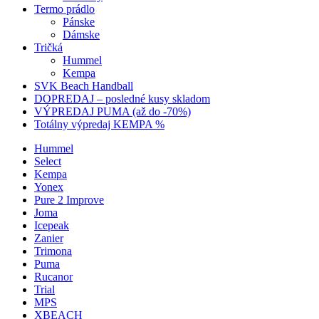
Termo prádlo
Pánske
Dámske
Tričká
Hummel
Kempa
SVK Beach Handball
DOPREDAJ – posledné kusy skladom
VÝPREDAJ PUMA (až do -70%)
Totálny výpredaj KEMPA %
Hummel
Select
Kempa
Yonex
Pure 2 Improve
Joma
Icepeak
Zanier
Trimona
Puma
Rucanor
Trial
MPS
XBEACH