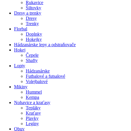
Rukavice
Šiltovky
Dresy a trenky
Dresy
Trenky
Florbal
Doplnky
Hokejky
Hádzanárske lepy a odstraňovače
Hokej
Čepele
Shafty
Lopty
Hádzanárske
Futbalové a futsalové
Volejbalové
Mikiny
Hummel
Kempa
Nohavice a kraťasy
Tepláky
Kraťasy
Plavky
Legíny
Obuv