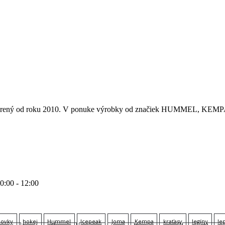
 otvorený od roku 2010. V ponuke výrobky od značiek HUMMEL
10:00 - 12:00
lovky
hokej
Hummel
Icepeak
Joma
Kempa
kraťasy
legíny
le