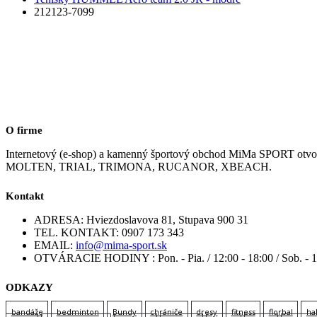
212123-7099
O firme
Internetový (e-shop) a kamenný športový obchod MiMa SPORT
MOLTEN, TRIAL, TRIMONA, RUCANOR, XBEACH.
Kontakt
ADRESA:
Hviezdoslavova 81, Stupava 900 31
TEL. KONTAKT:
0907 173 343
EMAIL:
info@mima-sport.sk
OTVÁRACIE HODINY :
Pon. - Pia. / 12:00 - 18:00 / Sob. - 
ODKAZY
bandáže
bedminton
Bundy
chrániče
dresy
fitness
florbal
ha