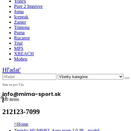
Yonex
Pure 2 Improve
Joma
Icepeak
Zanier
Trimona
Puma
Rucanor
Trial
MPS
XBEACH
Molten
Hľadať
Sme tu pre Vás
info@mima-sport.sk
0
0 items
212123-7099
Home
Tenisky HUMMEL Aero team 2.0 JR - modré