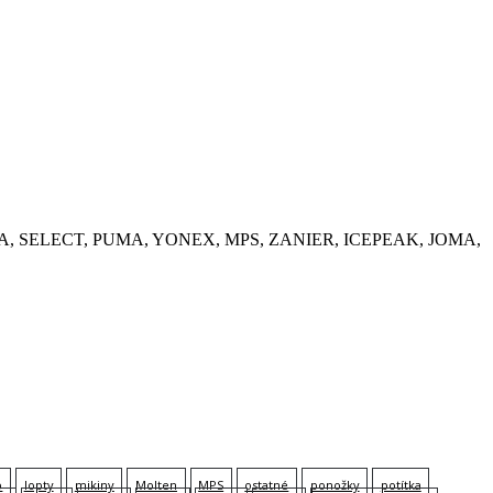
, KEMPA, SELECT, PUMA, YONEX, MPS, ZANIER, ICEPEAK, JOMA,
p
lopty
mikiny
Molten
MPS
ostatné
ponožky
potítka