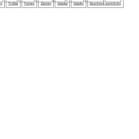
ky
Tričká
Yonex
Zanier
čiapka
čiapky
športové pomôcky