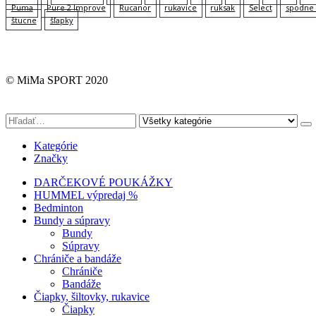
Puma
Pure 2 Improve
Rucanor
rukavice
ruksak
Select
spodne 
štucne
šľapky
© MiMa SPORT 2020
Kategórie
Značky
DARČEKOVÉ POUKÁŽKY
HUMMEL výpredaj %
Bedminton
Bundy a súpravy
Bundy
Súpravy
Chrániče a bandáže
Chrániče
Bandáže
Čiapky, šiltovky, rukavice
Čiapky