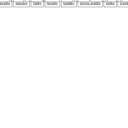
pradlo
súpravy
Tašky
tenisky
tepláky
termo prádlo
tielko
tren