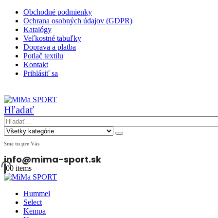
Obchodné podmienky
Ochrana osobných údajov (GDPR)
Katalógy
Veľkostné tabuľky
Doprava a platba
Potlač textilu
Kontakt
Prihlásiť sa
|
Hľadať
Sme tu pre Vás
info@mima-sport.sk
0
0 items
Hummel
Select
Kempa