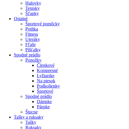
Halovky
Tenisky
Šľapky
Ostatné
Športové pomôcky
Potítka
Fitness
Uteráky
Fľaše
Píšťalky
Spodné prádlo
Ponožky
Členkové
Kompresné
Lyžiarske
Na piesok
Podkolienky
Športové
Spodné prádlo
Dámske
Pánske
Štucne
Tašky a ruksaky
Tašky
Ruksaky