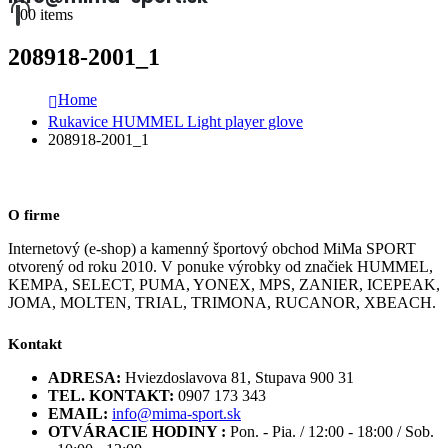
0
0 items
208918-2001_1
Home
Rukavice HUMMEL Light player glove
208918-2001_1
O firme
Internetový (e-shop) a kamenný športový obchod MiMa SPORT
otvorený od roku 2010. V ponuke výrobky od značiek HUMMEL,
KEMPA, SELECT, PUMA, YONEX, MPS, ZANIER, ICEPEAK,
JOMA, MOLTEN, TRIAL, TRIMONA, RUCANOR, XBEACH.
Kontakt
ADRESA:
Hviezdoslavova 81, Stupava 900 31
TEL. KONTAKT:
0907 173 343
EMAIL:
info@mima-sport.sk
OTVÁRACIE HODINY :
Pon. - Pia. / 12:00 - 18:00 / Sob.