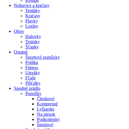
Kempa
Nohavice a kraťasy
Tepláky
Kraťasy
Plavky
Legíny
Obuv
Halovky
Tenisky
Šľapky
Ostatné
Športové pomôcky
Potítka
Fitness
Uteráky
Fľaše
Píšťalky
Spodné prádlo
Ponožky
Členkové
Kompresné
Lyžiarske
Na piesok
Podkolienky
Športové