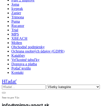
Pure 2 Improve
Joma
Icepeak
Zanier
Trimona
Puma
Rucanor
Trial
MPS
XBEACH
Molten
Obchodné podmienky
Ochrana osobných údajov (GDPR)
Katalógy
Veľkostné tabuľky
Doprava a platba
Potlač textilu
Kontakt
Hľadať
Sme tu pre Vás
info@mima-sport.sk