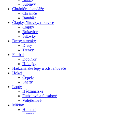
Súpravy
Chrániče a bandáže
Chrániče
Bandáže
Čiapky, šiltovky, rukavice
Čiapky
Rukavice
Šiltovky
Dresy a trenky
Dresy
Trenky
Florbal
Doplnky
Hokejky
Hádzanárske lepy a odstraňovače
Hokej
Čepele
Shafty
Lopty
Hádzanárske
Futbalové a futsalové
Volejbalové
Mikiny
Hummel