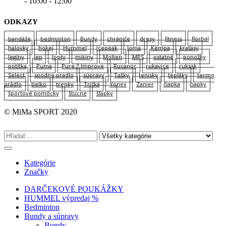
- 10:00 - 12:00
ODKAZY
bandáže
bedminton
Bundy
chrániče
dresy
fitness
florbal
halovky
hokej
Hummel
Icepeak
Joma
Kempa
kraťasy
legíny
lep
lopty
mikiny
Molten
MPS
ostatné
ponožky
potítka
Puma
Pure 2 Improve
Rucanor
rukavice
ruksak
Select
spodne pradlo
súpravy
Tašky
tenisky
tepláky
termo
prádlo
tielko
trenky
Tričká
Yonex
Zanier
čiapka
čiapky
športové pomôcky
štucne
šľapky
© MiMa SPORT 2020
Kategórie
Značky
DARČEKOVÉ POUKÁŽKY
HUMMEL výpredaj %
Bedminton
Bundy a súpravy
Bundy