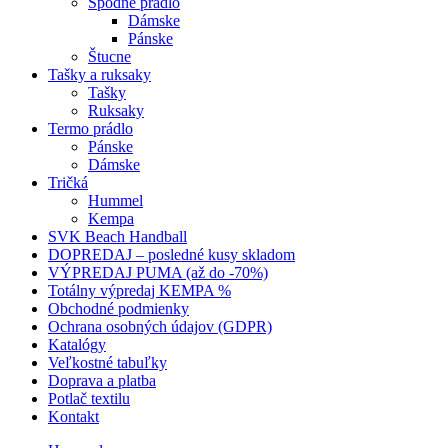
Spodné prádlo
Dámske
Pánske
Štucne
Tašky a ruksaky
Tašky
Ruksaky
Termo prádlo
Pánske
Dámske
Tričká
Hummel
Kempa
SVK Beach Handball
DOPREDAJ – posledné kusy skladom
VÝPREDAJ PUMA (až do -70%)
Totálny výpredaj KEMPA %
Obchodné podmienky
Ochrana osobných údajov (GDPR)
Katalógy
Veľkostné tabuľky
Doprava a platba
Potlač textilu
Kontakt