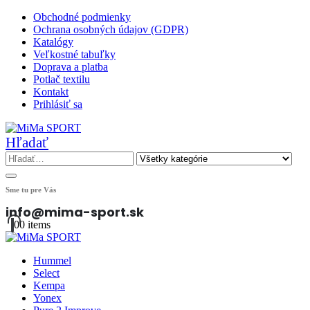
Obchodné podmienky
Ochrana osobných údajov (GDPR)
Katalógy
Veľkostné tabuľky
Doprava a platba
Potlač textilu
Kontakt
Prihlásiť sa
Hľadať
Sme tu pre Vás
info@mima-sport.sk
0
0 items
Hummel
Select
Kempa
Yonex