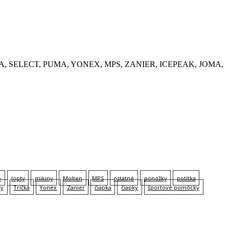
, KEMPA, SELECT, PUMA, YONEX, MPS, ZANIER, ICEPEAK, JOMA,
p
lopty
mikiny
Molten
MPS
ostatné
ponožky
potítka
ky
Tričká
Yonex
Zanier
čiapka
čiapky
športové pomôcky