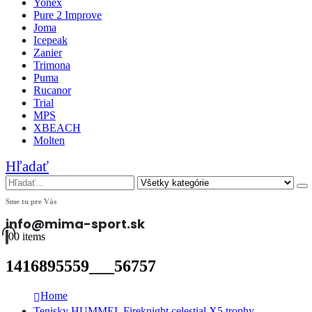
Yonex
Pure 2 Improve
Joma
Icepeak
Zanier
Trimona
Puma
Rucanor
Trial
MPS
XBEACH
Molten
Hľadať
Sme tu pre Vás
info@mima-sport.sk
0
0 items
1416895559___56757
Home
Tenisky HUMMEL Fireknight celestial X5 trophy