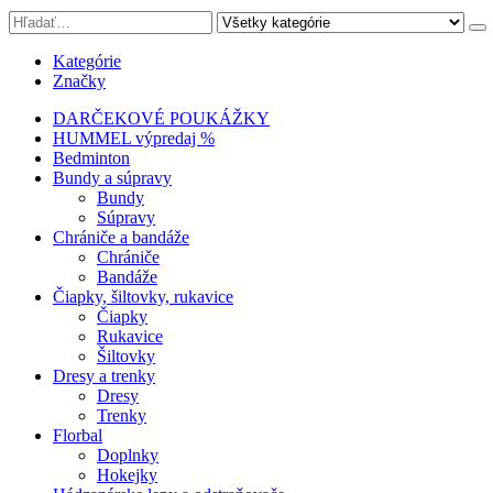
Kategórie
Značky
DARČEKOVÉ POUKÁŽKY
HUMMEL výpredaj %
Bedminton
Bundy a súpravy
Bundy
Súpravy
Chrániče a bandáže
Chrániče
Bandáže
Čiapky, šiltovky, rukavice
Čiapky
Rukavice
Šiltovky
Dresy a trenky
Dresy
Trenky
Florbal
Doplnky
Hokejky