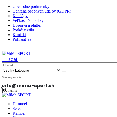
Obchodné podmienky
Ochrana osobných údajov (GDPR)
Katalógy
Veľkostné tabuľky
Doprava a platba
Potlač textilu
Kontakt
Prihlásiť sa
|
Hľadať
Sme tu pre Vás
info@mima-sport.sk
0
0 items
Hummel
Select
Kempa