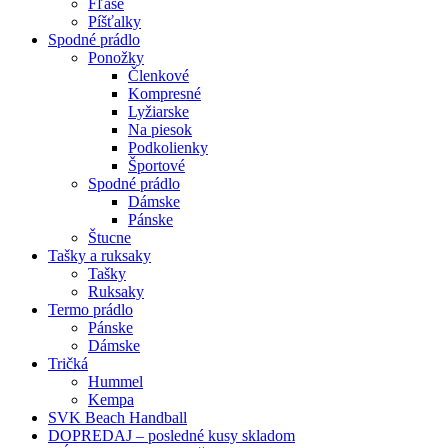
Fľaše
Píšťalky
Spodné prádlo
Ponožky
Členkové
Kompresné
Lyžiarske
Na piesok
Podkolienky
Športové
Spodné prádlo
Dámske
Pánske
Štucne
Tašky a ruksaky
Tašky
Ruksaky
Termo prádlo
Pánske
Dámske
Tričká
Hummel
Kempa
SVK Beach Handball
DOPREDAJ – posledné kusy skladom