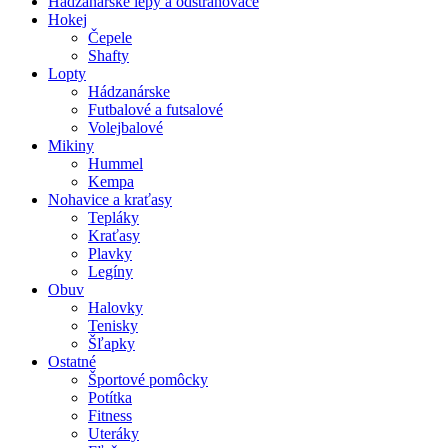
Hádzanárske lepy a odstraňovače
Hokej
Čepele
Shafty
Lopty
Hádzanárske
Futbalové a futsalové
Volejbalové
Mikiny
Hummel
Kempa
Nohavice a kraťasy
Tepláky
Kraťasy
Plavky
Legíny
Obuv
Halovky
Tenisky
Šľapky
Ostatné
Športové pomôcky
Potítka
Fitness
Uteráky