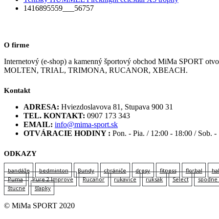
1416895559___56757
O firme
Internetový (e-shop) a kamenný športový obchod MiMa SPORT
MOLTEN, TRIAL, TRIMONA, RUCANOR, XBEACH.
Kontakt
ADRESA:
Hviezdoslavova 81, Stupava 900 31
TEL. KONTAKT:
0907 173 343
EMAIL:
info@mima-sport.sk
OTVÁRACIE HODINY :
Pon. - Pia. / 12:00 - 18:00 / Sob. -
ODKAZY
bandáže
bedminton
Bundy
chrániče
dresy
fitness
florbal
ha
Puma
Pure 2 Improve
Rucanor
rukavice
ruksak
Select
spodne 
štucne
šľapky
© MiMa SPORT 2020