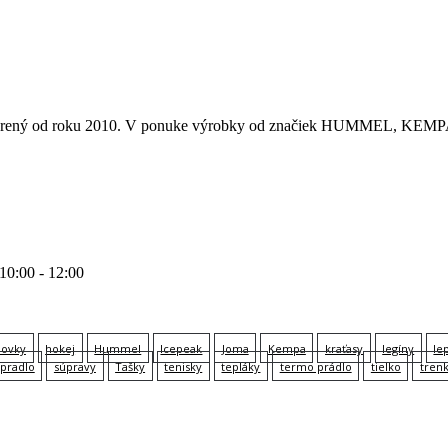
 otvorený od roku 2010. V ponuke výrobky od značiek HUMMEL
 10:00 - 12:00
lovky
hokej
Hummel
Icepeak
Joma
Kempa
kraťasy
legíny
le
pradlo
súpravy
Tašky
tenisky
tepláky
termo prádlo
tielko
tren