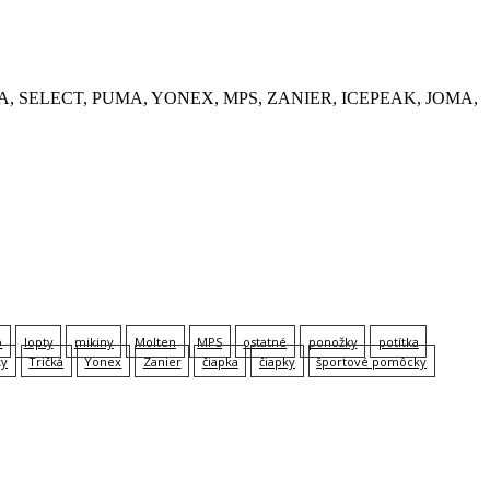
, KEMPA, SELECT, PUMA, YONEX, MPS, ZANIER, ICEPEAK, JOMA,
p
lopty
mikiny
Molten
MPS
ostatné
ponožky
potítka
ky
Tričká
Yonex
Zanier
čiapka
čiapky
športové pomôcky