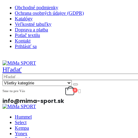
Obchodné podmienky
Ochrana osobných údajov (GDPR)
Katalógy
Veľkostné tabuľky
Doprava a platba
Potlač textilu
Kontakt
Prihlásiť sa
|
Hľadať
0
Sme tu pre Vás
info@mima-sport.sk
Hummel
Select
Kempa
Yonex