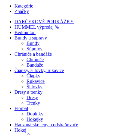
Kategórie
Značky
DARČEKOVÉ POUKÁŽKY
HUMMEL výpredaj %
Bedminton
Bundy a súpravy
Bundy
Súpravy
Chrániče a bandáže
Chrániče
Bandáže
Čiapky, šiltovky, rukavice
Čiapky
Rukavice
Šiltovky
Dresy a trenky
Dresy
Trenky
Florbal
Doplnky
Hokejky
Hádzanárske lepy a odstraňovače
Hokej