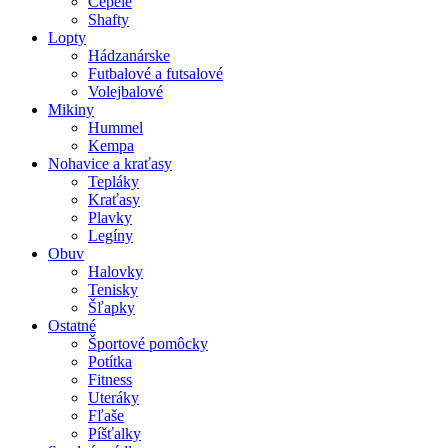
Čepele
Shafty
Lopty
Hádzanárske
Futbalové a futsalové
Volejbalové
Mikiny
Hummel
Kempa
Nohavice a kraťasy
Tepláky
Kraťasy
Plavky
Legíny
Obuv
Halovky
Tenisky
Šľapky
Ostatné
Športové pomôcky
Potítka
Fitness
Uteráky
Fľaše
Píšťalky