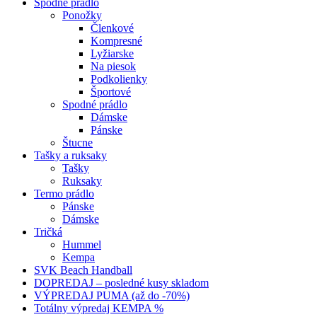
Spodné prádlo
Ponožky
Členkové
Kompresné
Lyžiarske
Na piesok
Podkolienky
Športové
Spodné prádlo
Dámske
Pánske
Štucne
Tašky a ruksaky
Tašky
Ruksaky
Termo prádlo
Pánske
Dámske
Tričká
Hummel
Kempa
SVK Beach Handball
DOPREDAJ – posledné kusy skladom
VÝPREDAJ PUMA (až do -70%)
Totálny výpredaj KEMPA %