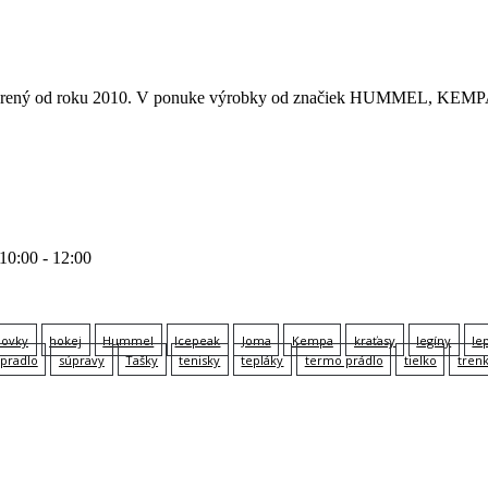
 otvorený od roku 2010. V ponuke výrobky od značiek HUMMEL
 10:00 - 12:00
lovky
hokej
Hummel
Icepeak
Joma
Kempa
kraťasy
legíny
le
pradlo
súpravy
Tašky
tenisky
tepláky
termo prádlo
tielko
tren