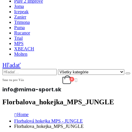
Pure 2 Improve
Joma
Icepeak
Zanier
Trimona
Puma
Rucanor
Trial
MPS
XBEACH
Molten
Hľadať
0
Sme tu pre Vás
info@mima-sport.sk
Florbalova_hokejka_MPS_JUNGLE
Home
Florbalová hokejka MPS - JUNGLE
Florbalova_hokejka_MPS_JUNGLE