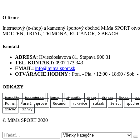
O firme
Internetový (e-shop) a kamenný športový obchod MiMa SPORT
MOLTEN, TRIAL, TRIMONA, RUCANOR, XBEACH.
Kontakt
ADRESA:
Hviezdoslavova 81, Stupava 900 31
TEL. KONTAKT:
0907 173 343
EMAIL:
info@mima-sport.sk
OTVÁRACIE HODINY :
Pon. - Pia. / 12:00 - 18:00 / Sob. -
ODKAZY
bandáže
bedminton
Bundy
chrániče
dresy
fitness
florbal
ha
Puma
Pure 2 Improve
Rucanor
rukavice
ruksak
Select
spodne 
štucne
šľapky
© MiMa SPORT 2020