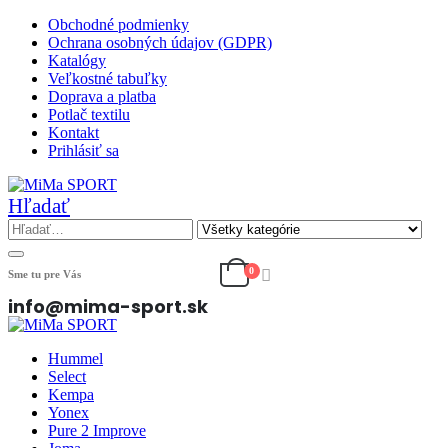
Obchodné podmienky
Ochrana osobných údajov (GDPR)
Katalógy
Veľkostné tabuľky
Doprava a platba
Potlač textilu
Kontakt
Prihlásiť sa
Hľadať
0
Sme tu pre Vás
info@mima-sport.sk
Hummel
Select
Kempa
Yonex
Pure 2 Improve