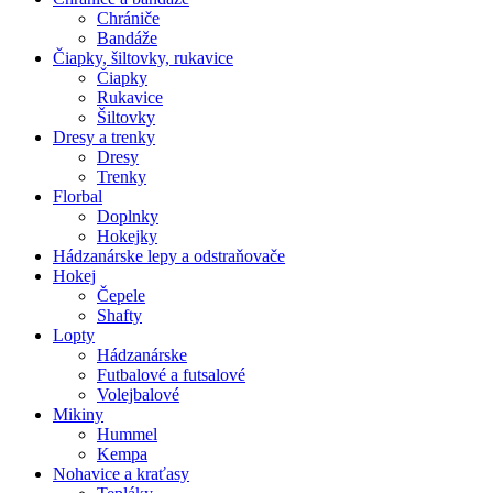
Chrániče
Bandáže
Čiapky, šiltovky, rukavice
Čiapky
Rukavice
Šiltovky
Dresy a trenky
Dresy
Trenky
Florbal
Doplnky
Hokejky
Hádzanárske lepy a odstraňovače
Hokej
Čepele
Shafty
Lopty
Hádzanárske
Futbalové a futsalové
Volejbalové
Mikiny
Hummel
Kempa
Nohavice a kraťasy