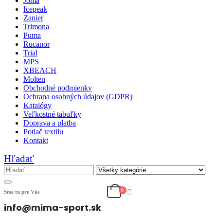
Joma
Icepeak
Zanier
Trimona
Puma
Rucanor
Trial
MPS
XBEACH
Molten
Obchodné podmienky
Ochrana osobných údajov (GDPR)
Katalógy
Veľkostné tabuľky
Doprava a platba
Potlač textilu
Kontakt
Hľadať
0
Sme tu pre Vás
info@mima-sport.sk