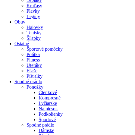
Tepláky
Kraťasy
Plavky
Legíny
Obuv
Halovky
Tenisky
Šľapky
Ostatné
Športové pomôcky
Potítka
Fitness
Uteráky
Fľaše
Píšťalky
Spodné prádlo
Ponožky
Členkové
Kompresné
Lyžiarske
Na piesok
Podkolienky
Športové
Spodné prádlo
Dámske