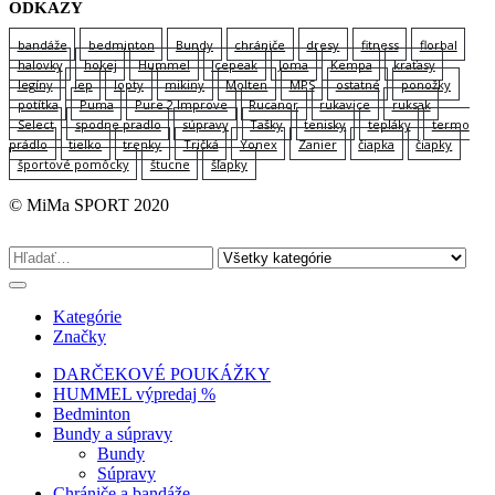
ODKAZY
bandáže
bedminton
Bundy
chrániče
dresy
fitness
florbal
halovky
hokej
Hummel
Icepeak
Joma
Kempa
kraťasy
legíny
lep
lopty
mikiny
Molten
MPS
ostatné
ponožky
potítka
Puma
Pure 2 Improve
Rucanor
rukavice
ruksak
Select
spodne pradlo
súpravy
Tašky
tenisky
tepláky
termo
prádlo
tielko
trenky
Tričká
Yonex
Zanier
čiapka
čiapky
športové pomôcky
štucne
šľapky
© MiMa SPORT 2020
Kategórie
Značky
DARČEKOVÉ POUKÁŽKY
HUMMEL výpredaj %
Bedminton
Bundy a súpravy
Bundy
Súpravy
Chrániče a bandáže