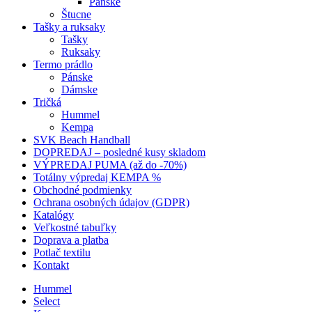
Pánske
Štucne
Tašky a ruksaky
Tašky
Ruksaky
Termo prádlo
Pánske
Dámske
Tričká
Hummel
Kempa
SVK Beach Handball
DOPREDAJ – posledné kusy skladom
VÝPREDAJ PUMA (až do -70%)
Totálny výpredaj KEMPA %
Obchodné podmienky
Ochrana osobných údajov (GDPR)
Katalógy
Veľkostné tabuľky
Doprava a platba
Potlač textilu
Kontakt
Hummel
Select