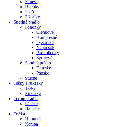
Fitness
Uteráky
Fľaše
Píšťalky
Spodné prádlo
Ponožky
Členkové
Kompresné
Lyžiarske
Na piesok
Podkolienky
Športové
Spodné prádlo
Dámske
Pánske
Štucne
Tašky a ruksaky
Tašky
Ruksaky
Termo prádlo
Pánske
Dámske
Tričká
Hummel
Kempa