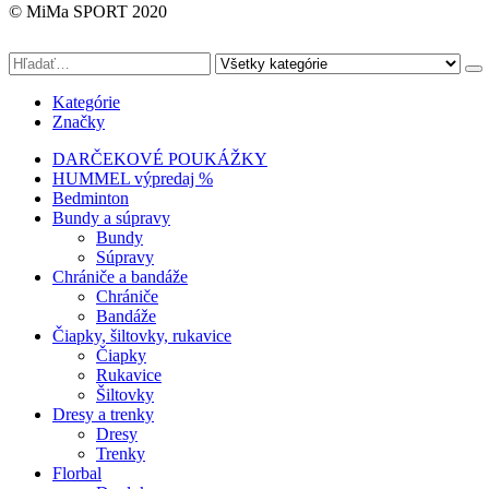
© MiMa SPORT 2020
Kategórie
Značky
DARČEKOVÉ POUKÁŽKY
HUMMEL výpredaj %
Bedminton
Bundy a súpravy
Bundy
Súpravy
Chrániče a bandáže
Chrániče
Bandáže
Čiapky, šiltovky, rukavice
Čiapky
Rukavice
Šiltovky
Dresy a trenky
Dresy
Trenky
Florbal