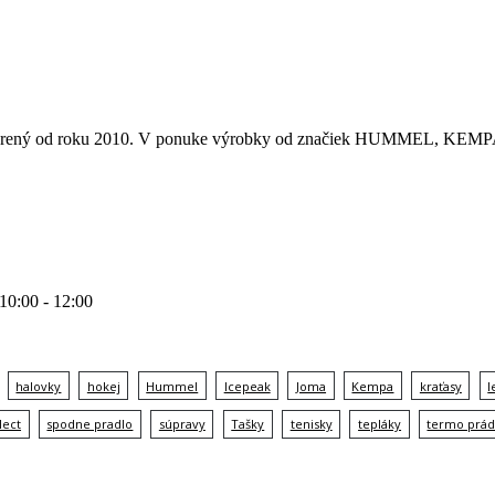
 otvorený od roku 2010. V ponuke výrobky od značiek HUMMEL
 10:00 - 12:00
halovky
hokej
Hummel
Icepeak
Joma
Kempa
kraťasy
l
lect
spodne pradlo
súpravy
Tašky
tenisky
tepláky
termo prád