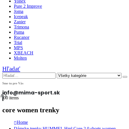
Yonex
Pure 2 Improve
Joma
Icepeak
Zanier
Trimona
Puma
Rucanor
Trial
MPS
XBEACH
Molten
Hľadať
Sme tu pre Vás
info@mima-sport.sk
0
0 items
core women trenky
Home
Dámske trenky HUMMEL Hml Core 2.0 shorts women