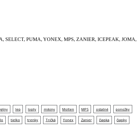
, KEMPA, SELECT, PUMA, YONEX, MPS, ZANIER, ICEPEAK, JOMA,
egíny
lep
lopty
mikiny
Molten
MPS
ostatné
ponožky
lo
tielko
trenky
Tričká
Yonex
Zanier
čiapka
čiapky