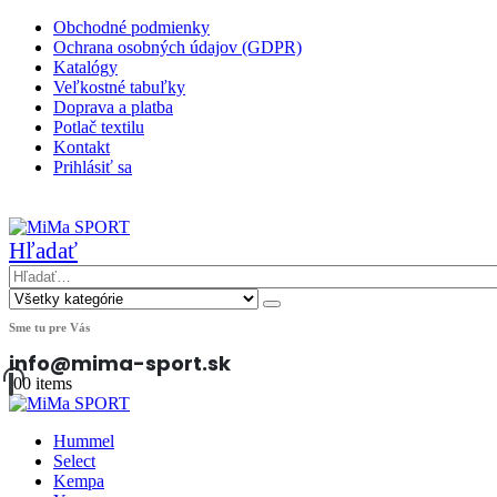
Obchodné podmienky
Ochrana osobných údajov (GDPR)
Katalógy
Veľkostné tabuľky
Doprava a platba
Potlač textilu
Kontakt
Prihlásiť sa
|
Hľadať
Sme tu pre Vás
info@mima-sport.sk
0
0 items
Hummel
Select
Kempa