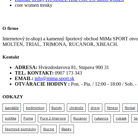
core women trenky
O firme
Internetový (e-shop) a kamenný športový obchod MiMa SPORT
MOLTEN, TRIAL, TRIMONA, RUCANOR, XBEACH.
Kontakt
ADRESA:
Hviezdoslavova 81, Stupava 900 31
TEL. KONTAKT:
0907 173 343
EMAIL:
info@mima-sport.sk
OTVÁRACIE HODINY :
Pon. - Pia. / 12:00 - 18:00 / Sob. -
ODKAZY
bandáže
bedminton
Bundy
chrániče
dresy
fitness
florbal
potítka
Puma
Pure 2 Improve
Rucanor
rukavice
ruksak
Se
športové pomôcky
štucne
šľapky