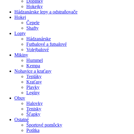
Doplnky
Hokejky
Hádzanárske lepy a odstraňovače
Hokej
Čepele
Shafty
Lopty
Hádzanárske
Futbalové a futsalové
Volejbalové
Mikiny
Hummel
Kempa
Nohavice a kraťasy
Tepláky
Kraťasy
Plavky
Legíny
Obuv
Halovky
Tenisky
Šľapky
Ostatné
Športové pomôcky
Potítka