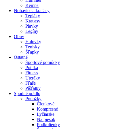
Hummel
Kempa
Nohavice a kraťasy
Tepláky
Kraťasy
Plavky
Legíny
Obuv
Halovky
Tenisky
Šľapky
Ostatné
Športové pomôcky
Potítka
Fitness
Uteráky
Fľaše
Píšťalky
Spodné prádlo
Ponožky
Členkové
Kompresné
Lyžiarske
Na piesok
Podkolienky