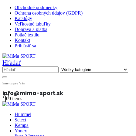
Obchodné podmienky
Ochrana osobných údajov (GDPR)
Katalógy
Veľkostné tabuľky
Doprava a platba
Potlač textilu
Kontakt
Prihlásiť sa
Hľadať
Sme tu pre Vás
info@mima-sport.sk
0
0 items
Hummel
Select
Kempa
Yonex