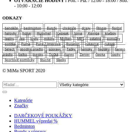
OTVÁRACIE HODINY :
Pon. - Pia. / 12:00 - 18:00 / Sob.
- 10:00 - 12:00
ODKAZY
bandáže
bedminton
Bundy
chrániče
dresy
fitness
florbal
halovky
hokej
Hummel
Icepeak
Joma
Kempa
kraťasy
legíny
lep
lopty
mikiny
Molten
MPS
ostatné
ponožky
potítka
Puma
Pure 2 Improve
Rucanor
rukavice
ruksak
Select
spodne pradlo
súpravy
Tašky
tenisky
tepláky
termo
prádlo
tielko
trenky
Tričká
Yonex
Zanier
čiapka
čiapky
športové pomôcky
štucne
šľapky
© MiMa SPORT 2020
Kategórie
Značky
DARČEKOVÉ POUKÁŽKY
HUMMEL výpredaj %
Bedminton
Bundy a súpravy