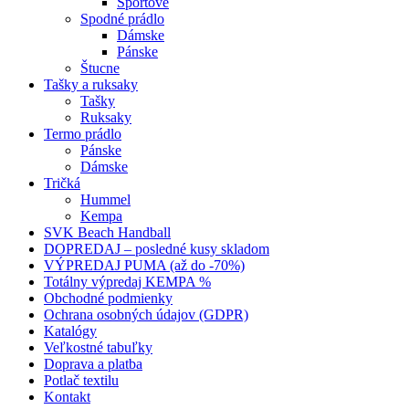
Športové
Spodné prádlo
Dámske
Pánske
Štucne
Tašky a ruksaky
Tašky
Ruksaky
Termo prádlo
Pánske
Dámske
Tričká
Hummel
Kempa
SVK Beach Handball
DOPREDAJ – posledné kusy skladom
VÝPREDAJ PUMA (až do -70%)
Totálny výpredaj KEMPA %
Obchodné podmienky
Ochrana osobných údajov (GDPR)
Katalógy
Veľkostné tabuľky
Doprava a platba
Potlač textilu
Kontakt