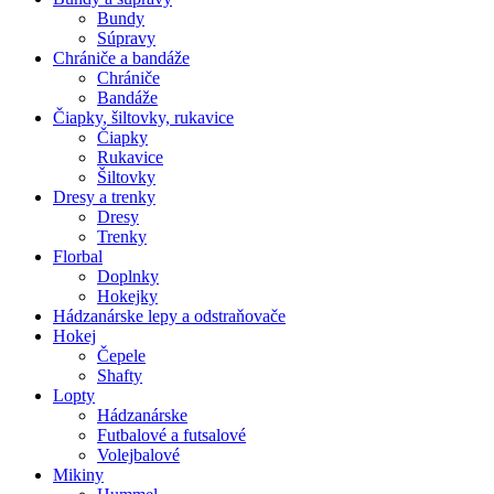
Bundy
Súpravy
Chrániče a bandáže
Chrániče
Bandáže
Čiapky, šiltovky, rukavice
Čiapky
Rukavice
Šiltovky
Dresy a trenky
Dresy
Trenky
Florbal
Doplnky
Hokejky
Hádzanárske lepy a odstraňovače
Hokej
Čepele
Shafty
Lopty
Hádzanárske
Futbalové a futsalové
Volejbalové
Mikiny