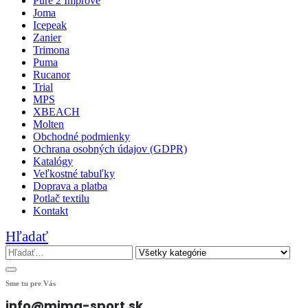
Pure 2 Improve
Joma
Icepeak
Zanier
Trimona
Puma
Rucanor
Trial
MPS
XBEACH
Molten
Obchodné podmienky
Ochrana osobných údajov (GDPR)
Katalógy
Veľkostné tabuľky
Doprava a platba
Potlač textilu
Kontakt
Hľadať
Sme tu pre Vás
info@mima-sport.sk