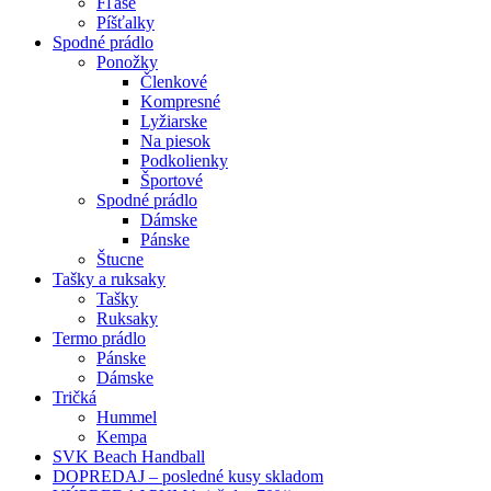
Fľaše
Píšťalky
Spodné prádlo
Ponožky
Členkové
Kompresné
Lyžiarske
Na piesok
Podkolienky
Športové
Spodné prádlo
Dámske
Pánske
Štucne
Tašky a ruksaky
Tašky
Ruksaky
Termo prádlo
Pánske
Dámske
Tričká
Hummel
Kempa
SVK Beach Handball
DOPREDAJ – posledné kusy skladom