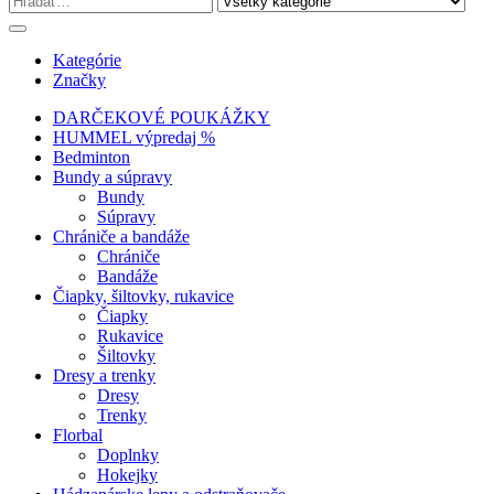
Kategórie
Značky
DARČEKOVÉ POUKÁŽKY
HUMMEL výpredaj %
Bedminton
Bundy a súpravy
Bundy
Súpravy
Chrániče a bandáže
Chrániče
Bandáže
Čiapky, šiltovky, rukavice
Čiapky
Rukavice
Šiltovky
Dresy a trenky
Dresy
Trenky
Florbal
Doplnky
Hokejky