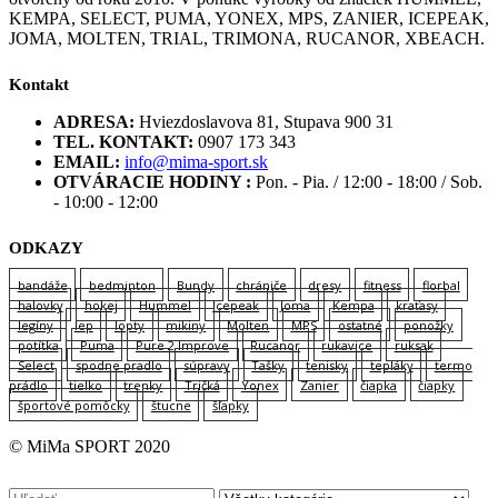
KEMPA, SELECT, PUMA, YONEX, MPS, ZANIER, ICEPEAK,
JOMA, MOLTEN, TRIAL, TRIMONA, RUCANOR, XBEACH.
Kontakt
ADRESA:
Hviezdoslavova 81, Stupava 900 31
TEL. KONTAKT:
0907 173 343
EMAIL:
info@mima-sport.sk
OTVÁRACIE HODINY :
Pon. - Pia. / 12:00 - 18:00 / Sob.
- 10:00 - 12:00
ODKAZY
bandáže
bedminton
Bundy
chrániče
dresy
fitness
florbal
halovky
hokej
Hummel
Icepeak
Joma
Kempa
kraťasy
legíny
lep
lopty
mikiny
Molten
MPS
ostatné
ponožky
potítka
Puma
Pure 2 Improve
Rucanor
rukavice
ruksak
Select
spodne pradlo
súpravy
Tašky
tenisky
tepláky
termo
prádlo
tielko
trenky
Tričká
Yonex
Zanier
čiapka
čiapky
športové pomôcky
štucne
šľapky
© MiMa SPORT 2020