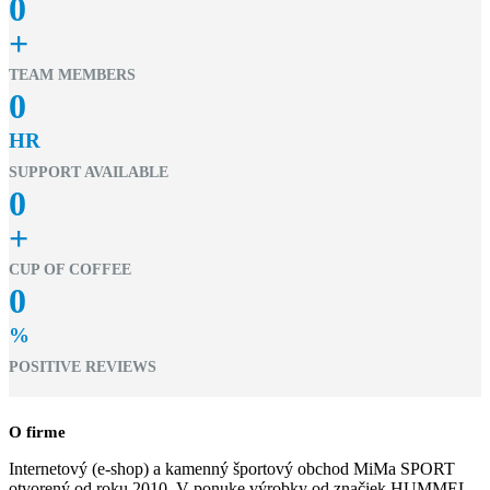
0
+
TEAM MEMBERS
0
HR
SUPPORT AVAILABLE
0
+
CUP OF COFFEE
0
%
POSITIVE REVIEWS
O firme
Internetový (e-shop) a kamenný športový obchod MiMa SPORT
otvorený od roku 2010. V ponuke výrobky od značiek HUMMEL,