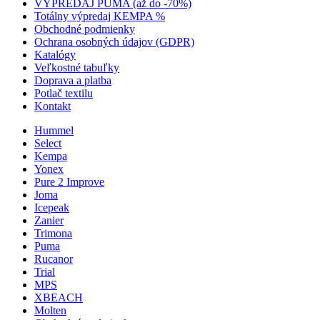
VÝPREDAJ PUMA (až do -70%)
Totálny výpredaj KEMPA %
Obchodné podmienky
Ochrana osobných údajov (GDPR)
Katalógy
Veľkostné tabuľky
Doprava a platba
Potlač textilu
Kontakt
Hummel
Select
Kempa
Yonex
Pure 2 Improve
Joma
Icepeak
Zanier
Trimona
Puma
Rucanor
Trial
MPS
XBEACH
Molten