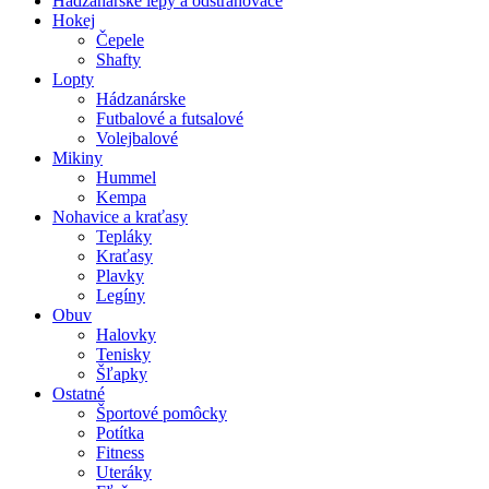
Hádzanárske lepy a odstraňovače
Hokej
Čepele
Shafty
Lopty
Hádzanárske
Futbalové a futsalové
Volejbalové
Mikiny
Hummel
Kempa
Nohavice a kraťasy
Tepláky
Kraťasy
Plavky
Legíny
Obuv
Halovky
Tenisky
Šľapky
Ostatné
Športové pomôcky
Potítka
Fitness
Uteráky