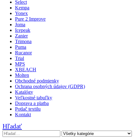
Select
Kempa
Yonex
Pure 2 Improve
Joma
Icepeak
Zanier
Trimona
Puma
Rucanor
Trial
MPS
XBEACH
Molten
Obchodné podmienky
Ochrana osobných údajov (GDPR)
Katalógy
Veľkostné tabuľky
Doprava a platba
Potlač textilu
Kontakt
Hľadať