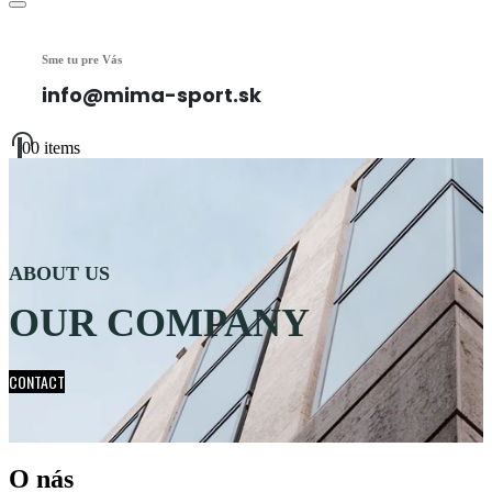
Sme tu pre Vás
info@mima-sport.sk
0
0 items
ABOUT US
OUR COMPANY
CONTACT
O nás