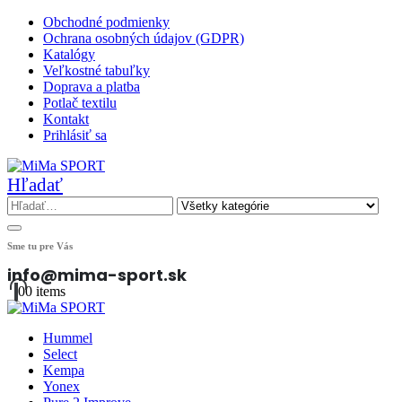
Obchodné podmienky
Ochrana osobných údajov (GDPR)
Katalógy
Veľkostné tabuľky
Doprava a platba
Potlač textilu
Kontakt
Prihlásiť sa
Hľadať
Sme tu pre Vás
info@mima-sport.sk
0
0 items
Hummel
Select
Kempa
Yonex