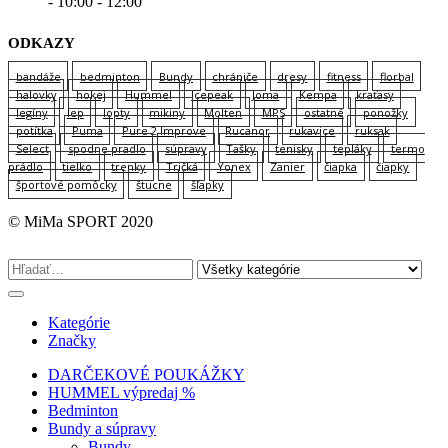
- 10:00 - 12:00
ODKAZY
bandáže
bedminton
Bundy
chrániče
dresy
fitness
florbal
halovky
hokej
Hummel
Icepeak
Joma
Kempa
kraťasy
legíny
lep
lopty
mikiny
Molten
MPS
ostatné
ponožky
potítka
Puma
Pure 2 Improve
Rucanor
rukavice
ruksak
Select
spodne pradlo
súpravy
Tašky
tenisky
tepláky
termo
prádlo
tielko
trenky
Tričká
Yonex
Zanier
čiapka
čiapky
športové pomôcky
štucne
šľapky
© MiMa SPORT 2020
Kategórie
Značky
DARČEKOVÉ POUKÁŽKY
HUMMEL výpredaj %
Bedminton
Bundy a súpravy
Bundy