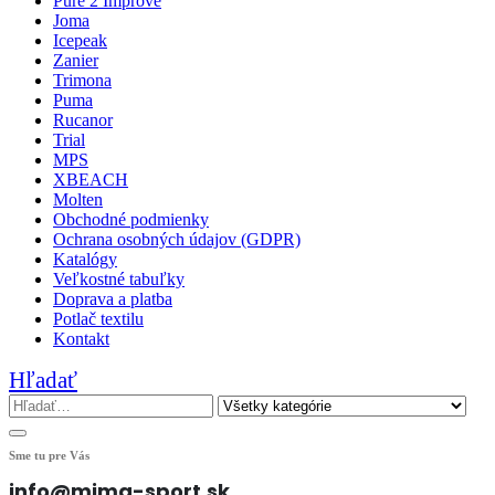
Pure 2 Improve
Joma
Icepeak
Zanier
Trimona
Puma
Rucanor
Trial
MPS
XBEACH
Molten
Obchodné podmienky
Ochrana osobných údajov (GDPR)
Katalógy
Veľkostné tabuľky
Doprava a platba
Potlač textilu
Kontakt
Hľadať
Sme tu pre Vás
info@mima-sport.sk