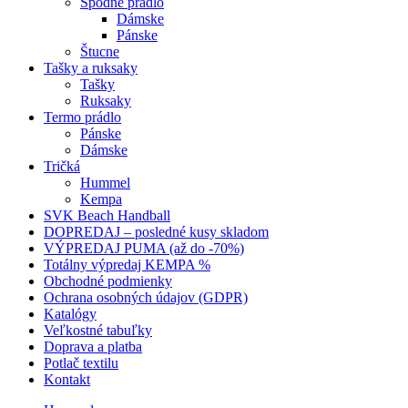
Spodné prádlo
Dámske
Pánske
Štucne
Tašky a ruksaky
Tašky
Ruksaky
Termo prádlo
Pánske
Dámske
Tričká
Hummel
Kempa
SVK Beach Handball
DOPREDAJ – posledné kusy skladom
VÝPREDAJ PUMA (až do -70%)
Totálny výpredaj KEMPA %
Obchodné podmienky
Ochrana osobných údajov (GDPR)
Katalógy
Veľkostné tabuľky
Doprava a platba
Potlač textilu
Kontakt