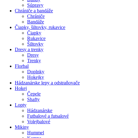
Súpravy
Chrániče a bandáže
Chrániče
Bandáže
Čiapky, šiltovky, rukavice
Čiapky
Rukavice
Šiltovky
Dresy a trenky
Dresy
Trenky
Florbal
Doplnky
Hokejky
Hádzanárske lepy a odstraňovače
Hokej
Čepele
Shafty
Lopty
Hádzanárske
Futbalové a futsalové
Volejbalové
Mikiny
Hummel