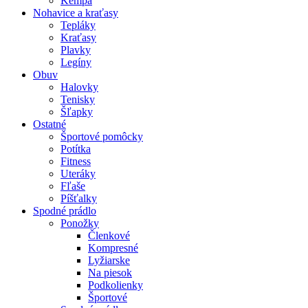
Kempa
Nohavice a kraťasy
Tepláky
Kraťasy
Plavky
Legíny
Obuv
Halovky
Tenisky
Šľapky
Ostatné
Športové pomôcky
Potítka
Fitness
Uteráky
Fľaše
Píšťalky
Spodné prádlo
Ponožky
Členkové
Kompresné
Lyžiarske
Na piesok
Podkolienky
Športové