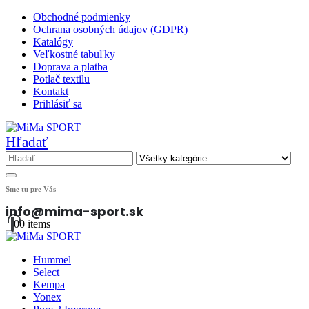
Obchodné podmienky
Ochrana osobných údajov (GDPR)
Katalógy
Veľkostné tabuľky
Doprava a platba
Potlač textilu
Kontakt
Prihlásiť sa
Hľadať
Sme tu pre Vás
info@mima-sport.sk
0
0 items
Hummel
Select
Kempa
Yonex