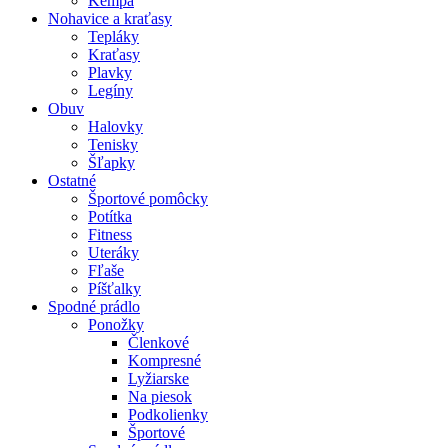
Kempa
Nohavice a kraťasy
Tepláky
Kraťasy
Plavky
Legíny
Obuv
Halovky
Tenisky
Šľapky
Ostatné
Športové pomôcky
Potítka
Fitness
Uteráky
Fľaše
Píšťalky
Spodné prádlo
Ponožky
Členkové
Kompresné
Lyžiarske
Na piesok
Podkolienky
Športové