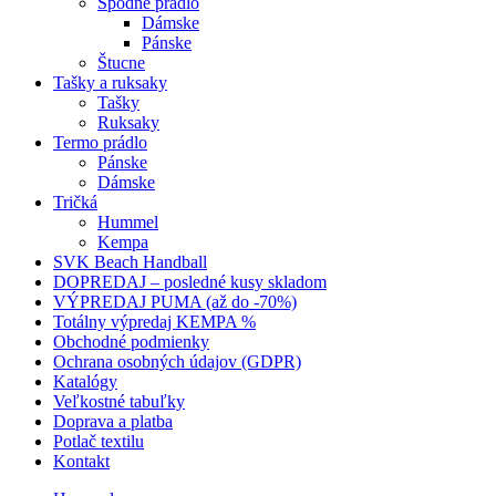
Spodné prádlo
Dámske
Pánske
Štucne
Tašky a ruksaky
Tašky
Ruksaky
Termo prádlo
Pánske
Dámske
Tričká
Hummel
Kempa
SVK Beach Handball
DOPREDAJ – posledné kusy skladom
VÝPREDAJ PUMA (až do -70%)
Totálny výpredaj KEMPA %
Obchodné podmienky
Ochrana osobných údajov (GDPR)
Katalógy
Veľkostné tabuľky
Doprava a platba
Potlač textilu
Kontakt