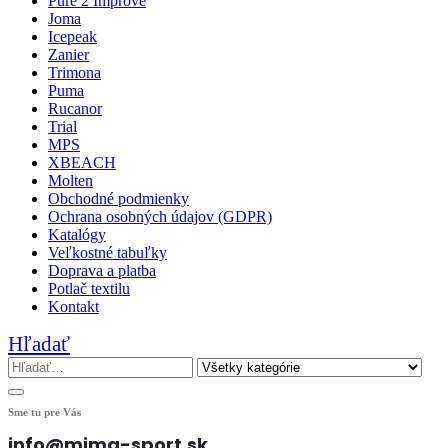
Pure 2 Improve
Joma
Icepeak
Zanier
Trimona
Puma
Rucanor
Trial
MPS
XBEACH
Molten
Obchodné podmienky
Ochrana osobných údajov (GDPR)
Katalógy
Veľkostné tabuľky
Doprava a platba
Potlač textilu
Kontakt
Hľadať
Sme tu pre Vás
info@mima-sport.sk