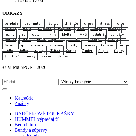
- 10:00 - 12:00
ODKAZY
bandáže
bedminton
Bundy
chrániče
dresy
fitness
florbal
halovky
hokej
Hummel
Icepeak
Joma
Kempa
kraťasy
legíny
lep
lopty
mikiny
Molten
MPS
ostatné
ponožky
potítka
Puma
Pure 2 Improve
Rucanor
rukavice
ruksak
Select
spodne pradlo
súpravy
Tašky
tenisky
tepláky
termo
prádlo
tielko
trenky
Tričká
Yonex
Zanier
čiapka
čiapky
športové pomôcky
štucne
šľapky
© MiMa SPORT 2020
Kategórie
Značky
DARČEKOVÉ POUKÁŽKY
HUMMEL výpredaj %
Bedminton
Bundy a súpravy
Bundy