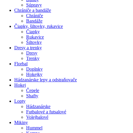
Súpravy
Chrániče a bandáže
Chrániče
Bandáže
Čiapky, šiltovky, rukavice
Čiapky
Rukavice
Šiltovky
Dresy a trenky
Dresy
Trenky
Florbal
Doplnky
Hokejky
Hádzanárske lepy a odstraňovače
Hokej
Čepele
Shafty
Lopty
Hádzanárske
Futbalové a futsalové
Volejbalové
Mikiny
Hummel