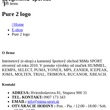
0
0 items
Pure 2 logo
Home
E-shop
Pure 2 logo
O firme
Internetový (e-shop) a kamenný športový obchod MiMa SPORT
otvorený od roku 2010. V ponuke výrobky od značiek HUMMEL,
KEMPA, SELECT, PUMA, YONEX, MPS, ZANIER, ICEPEAK,
JOMA, MOLTEN, TRIAL, TRIMONA, RUCANOR, XBEACH.
Kontakt
ADRESA:
Hviezdoslavova 81, Stupava 900 31
TEL. KONTAKT:
0907 173 343
EMAIL:
info@mima-sport.sk
OTVÁRACIE HODINY :
Pon. - Pia. / 12:00 - 18:00 / Sob.