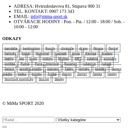
ADRESA:
Hviezdoslavova 81, Stupava 900 31
TEL. KONTAKT:
0907 173 343
EMAIL:
info@mima-sport.sk
OTVÁRACIE HODINY :
Pon. - Pia. / 12:00 - 18:00 / Sob. -
10:00 - 12:00
ODKAZY
bandáže
bedminton
Bundy
chrániče
dresy
fitness
florbal
halovky
hokej
Hummel
Icepeak
Joma
Kempa
kraťasy
legíny
lep
lopty
mikiny
Molten
MPS
ostatné
ponožky
potítka
Puma
Pure 2 Improve
Rucanor
rukavice
ruksak
Select
spodne pradlo
súpravy
Tašky
tenisky
tepláky
termo
prádlo
tielko
trenky
Tričká
Yonex
Zanier
čiapka
čiapky
športové pomôcky
štucne
šľapky
© MiMa SPORT 2020