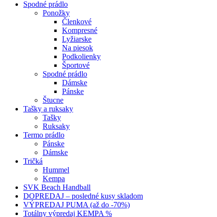
Spodné prádlo
Ponožky
Členkové
Kompresné
Lyžiarske
Na piesok
Podkolienky
Športové
Spodné prádlo
Dámske
Pánske
Štucne
Tašky a ruksaky
Tašky
Ruksaky
Termo prádlo
Pánske
Dámske
Tričká
Hummel
Kempa
SVK Beach Handball
DOPREDAJ – posledné kusy skladom
VÝPREDAJ PUMA (až do -70%)
Totálny výpredaj KEMPA %