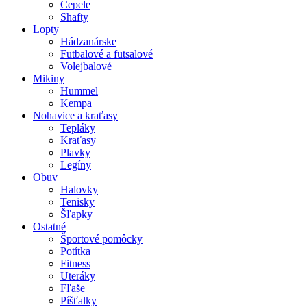
Čepele
Shafty
Lopty
Hádzanárske
Futbalové a futsalové
Volejbalové
Mikiny
Hummel
Kempa
Nohavice a kraťasy
Tepláky
Kraťasy
Plavky
Legíny
Obuv
Halovky
Tenisky
Šľapky
Ostatné
Športové pomôcky
Potítka
Fitness
Uteráky
Fľaše
Píšťalky