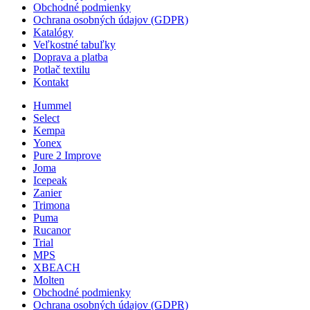
Obchodné podmienky
Ochrana osobných údajov (GDPR)
Katalógy
Veľkostné tabuľky
Doprava a platba
Potlač textilu
Kontakt
Hummel
Select
Kempa
Yonex
Pure 2 Improve
Joma
Icepeak
Zanier
Trimona
Puma
Rucanor
Trial
MPS
XBEACH
Molten
Obchodné podmienky
Ochrana osobných údajov (GDPR)