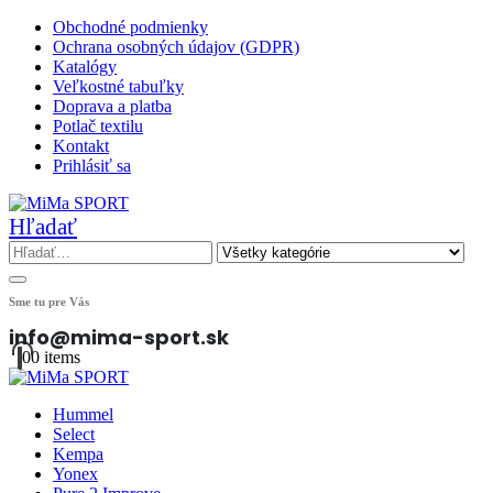
Obchodné podmienky
Ochrana osobných údajov (GDPR)
Katalógy
Veľkostné tabuľky
Doprava a platba
Potlač textilu
Kontakt
Prihlásiť sa
Hľadať
Sme tu pre Vás
info@mima-sport.sk
0
0 items
Hummel
Select
Kempa
Yonex