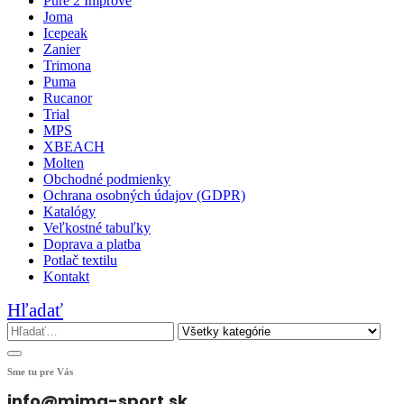
Pure 2 Improve
Joma
Icepeak
Zanier
Trimona
Puma
Rucanor
Trial
MPS
XBEACH
Molten
Obchodné podmienky
Ochrana osobných údajov (GDPR)
Katalógy
Veľkostné tabuľky
Doprava a platba
Potlač textilu
Kontakt
Hľadať
Sme tu pre Vás
info@mima-sport.sk