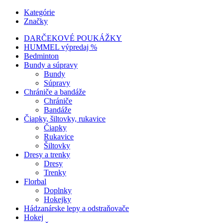
Kategórie
Značky
DARČEKOVÉ POUKÁŽKY
HUMMEL výpredaj %
Bedminton
Bundy a súpravy
Bundy
Súpravy
Chrániče a bandáže
Chrániče
Bandáže
Čiapky, šiltovky, rukavice
Čiapky
Rukavice
Šiltovky
Dresy a trenky
Dresy
Trenky
Florbal
Doplnky
Hokejky
Hádzanárske lepy a odstraňovače
Hokej