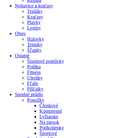
Kempa
Nohavice a kraťasy
Tepláky
Kraťasy
Plavky
Legíny
Obuv
Halovky
Tenisky
Šľapky
Ostatné
Športové pomôcky
Potítka
Fitness
Uteráky
Fľaše
Píšťalky
Spodné prádlo
Ponožky
Členkové
Kompresné
Lyžiarske
Na piesok
Podkolienky
Športové