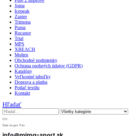
Pure 2 Improve
Joma
Icepeak
Zanier
Trimona
Puma
Rucanor
Trial
MPS
XBEACH
Molten
Obchodné podmienky
Ochrana osobných údajov (GDPR)
Katalógy
Veľkostné tabuľky
Doprava a platba
Potlač textilu
Kontakt
Hľadať
Sme tu pre Vás
info@mima-sport.sk