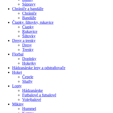
Súpravy
Chrániče a bandáže
Chrániče
Bandáže
Čiapky, šiltovky, rukavice
Čiapky
Rukavice
Šiltovky
Dresy a trenky
Dresy
Trenky
Florbal
Doplnky
Hokejky
Hádzanárske lepy a odstraňovače
Hokej
Čepele
Shafty
Lopty
Hádzanárske
Futbalové a futsalové
Volejbalové
Mikiny
Hummel