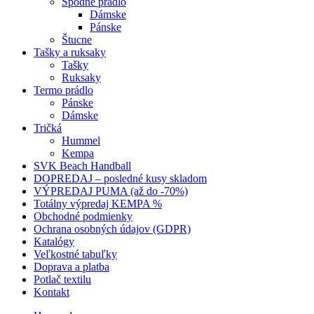
Spodné prádlo
Dámske
Pánske
Štucne
Tašky a ruksaky
Tašky
Ruksaky
Termo prádlo
Pánske
Dámske
Tričká
Hummel
Kempa
SVK Beach Handball
DOPREDAJ – posledné kusy skladom
VÝPREDAJ PUMA (až do -70%)
Totálny výpredaj KEMPA %
Obchodné podmienky
Ochrana osobných údajov (GDPR)
Katalógy
Veľkostné tabuľky
Doprava a platba
Potlač textilu
Kontakt