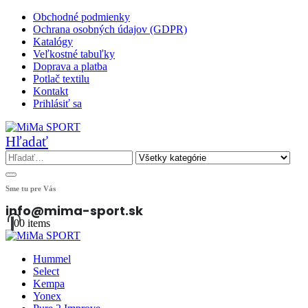
Obchodné podmienky
Ochrana osobných údajov (GDPR)
Katalógy
Veľkostné tabuľky
Doprava a platba
Potlač textilu
Kontakt
Prihlásiť sa
Hľadať
Sme tu pre Vás
info@mima-sport.sk
0
0 items
Hummel
Select
Kempa
Yonex