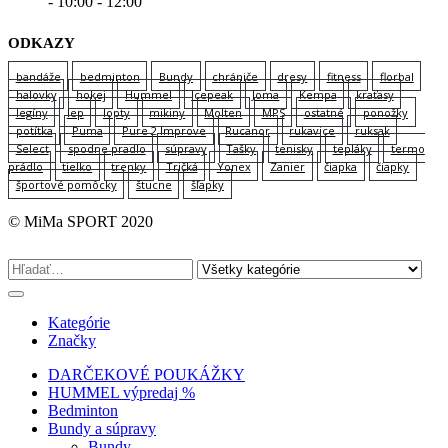
- 10:00 - 12:00
ODKAZY
bandáže
bedminton
Bundy
chrániče
dresy
fitness
florbal
halovky
hokej
Hummel
Icepeak
Joma
Kempa
kraťasy
legíny
lep
lopty
mikiny
Molten
MPS
ostatné
ponožky
potítka
Puma
Pure 2 Improve
Rucanor
rukavice
ruksak
Select
spodne pradlo
súpravy
Tašky
tenisky
tepláky
termo
prádlo
tielko
trenky
Tričká
Yonex
Zanier
čiapka
čiapky
športové pomôcky
štucne
šľapky
© MiMa SPORT 2020
Kategórie
Značky
DARČEKOVÉ POUKÁŽKY
HUMMEL výpredaj %
Bedminton
Bundy a súpravy
Bundy