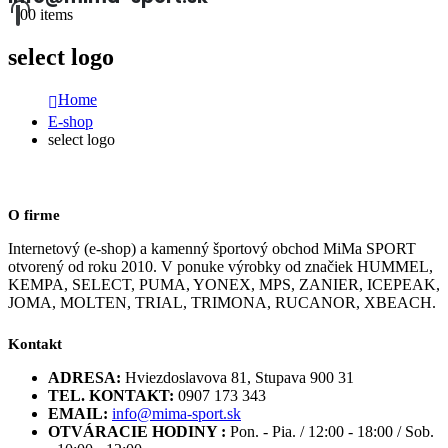
0
0 items
select logo
Home
E-shop
select logo
O firme
Internetový (e-shop) a kamenný športový obchod MiMa SPORT
otvorený od roku 2010. V ponuke výrobky od značiek HUMMEL,
KEMPA, SELECT, PUMA, YONEX, MPS, ZANIER, ICEPEAK,
JOMA, MOLTEN, TRIAL, TRIMONA, RUCANOR, XBEACH.
Kontakt
ADRESA:
Hviezdoslavova 81, Stupava 900 31
TEL. KONTAKT:
0907 173 343
EMAIL:
info@mima-sport.sk
OTVÁRACIE HODINY :
Pon. - Pia. / 12:00 - 18:00 / Sob.