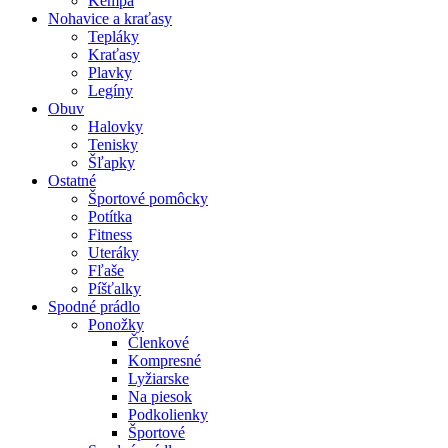
Kempa
Nohavice a kraťasy
Tepláky
Kraťasy
Plavky
Legíny
Obuv
Halovky
Tenisky
Šľapky
Ostatné
Športové pomôcky
Potítka
Fitness
Uteráky
Fľaše
Píšťalky
Spodné prádlo
Ponožky
Členkové
Kompresné
Lyžiarske
Na piesok
Podkolienky
Športové