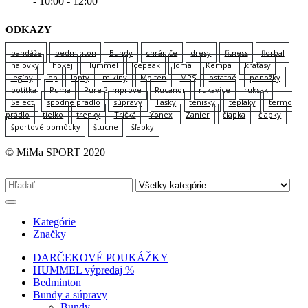
- 10:00 - 12:00
ODKAZY
bandáže
bedminton
Bundy
chrániče
dresy
fitness
florbal
halovky
hokej
Hummel
Icepeak
Joma
Kempa
kraťasy
legíny
lep
lopty
mikiny
Molten
MPS
ostatné
ponožky
potítka
Puma
Pure 2 Improve
Rucanor
rukavice
ruksak
Select
spodne pradlo
súpravy
Tašky
tenisky
tepláky
termo
prádlo
tielko
trenky
Tričká
Yonex
Zanier
čiapka
čiapky
športové pomôcky
štucne
šľapky
© MiMa SPORT 2020
Kategórie
Značky
DARČEKOVÉ POUKÁŽKY
HUMMEL výpredaj %
Bedminton
Bundy a súpravy
Bundy