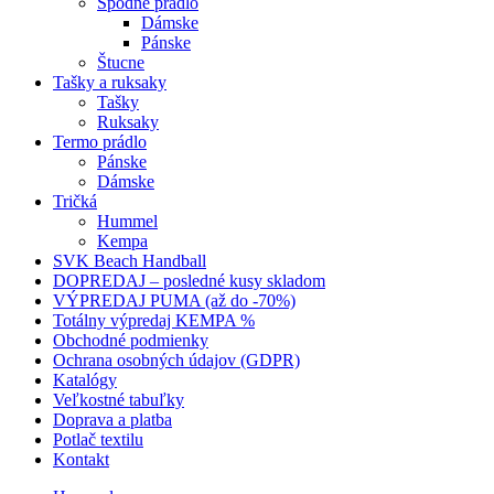
Spodné prádlo
Dámske
Pánske
Štucne
Tašky a ruksaky
Tašky
Ruksaky
Termo prádlo
Pánske
Dámske
Tričká
Hummel
Kempa
SVK Beach Handball
DOPREDAJ – posledné kusy skladom
VÝPREDAJ PUMA (až do -70%)
Totálny výpredaj KEMPA %
Obchodné podmienky
Ochrana osobných údajov (GDPR)
Katalógy
Veľkostné tabuľky
Doprava a platba
Potlač textilu
Kontakt