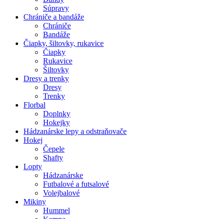
Súpravy
Chrániče a bandáže
Chrániče
Bandáže
Čiapky, šiltovky, rukavice
Čiapky
Rukavice
Šiltovky
Dresy a trenky
Dresy
Trenky
Florbal
Doplnky
Hokejky
Hádzanárske lepy a odstraňovače
Hokej
Čepele
Shafty
Lopty
Hádzanárske
Futbalové a futsalové
Volejbalové
Mikiny
Hummel