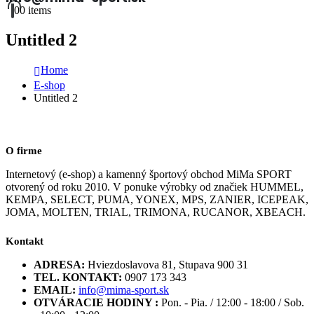
0
0 items
Untitled 2
Home
E-shop
Untitled 2
O firme
Internetový (e-shop) a kamenný športový obchod MiMa SPORT
otvorený od roku 2010. V ponuke výrobky od značiek HUMMEL,
KEMPA, SELECT, PUMA, YONEX, MPS, ZANIER, ICEPEAK,
JOMA, MOLTEN, TRIAL, TRIMONA, RUCANOR, XBEACH.
Kontakt
ADRESA:
Hviezdoslavova 81, Stupava 900 31
TEL. KONTAKT:
0907 173 343
EMAIL:
info@mima-sport.sk
OTVÁRACIE HODINY :
Pon. - Pia. / 12:00 - 18:00 / Sob.