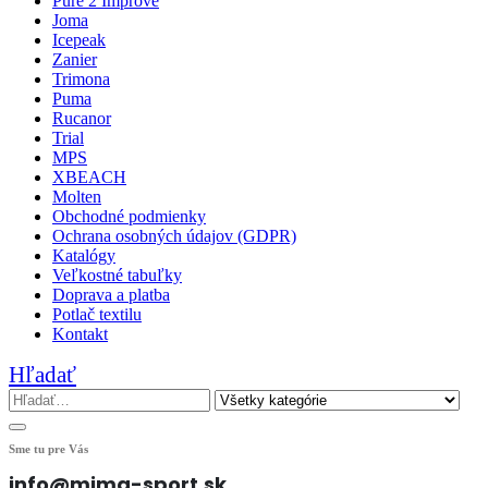
Pure 2 Improve
Joma
Icepeak
Zanier
Trimona
Puma
Rucanor
Trial
MPS
XBEACH
Molten
Obchodné podmienky
Ochrana osobných údajov (GDPR)
Katalógy
Veľkostné tabuľky
Doprava a platba
Potlač textilu
Kontakt
Hľadať
Sme tu pre Vás
info@mima-sport.sk