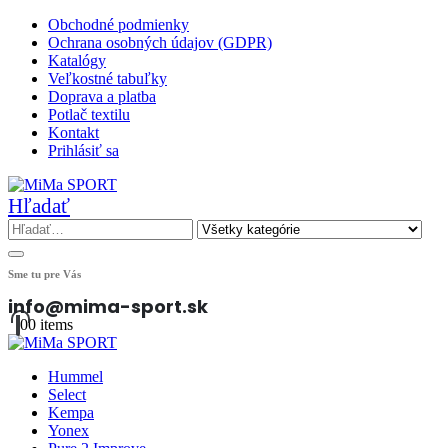
Obchodné podmienky
Ochrana osobných údajov (GDPR)
Katalógy
Veľkostné tabuľky
Doprava a platba
Potlač textilu
Kontakt
Prihlásiť sa
Hľadať
Sme tu pre Vás
info@mima-sport.sk
0
0 items
Hummel
Select
Kempa
Yonex