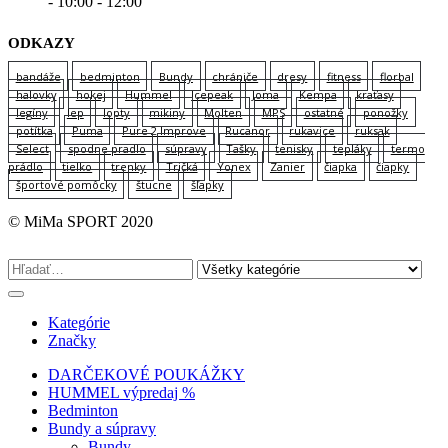
- 10:00 - 12:00
ODKAZY
bandáže
bedminton
Bundy
chrániče
dresy
fitness
florbal
halovky
hokej
Hummel
Icepeak
Joma
Kempa
kraťasy
legíny
lep
lopty
mikiny
Molten
MPS
ostatné
ponožky
potítka
Puma
Pure 2 Improve
Rucanor
rukavice
ruksak
Select
spodne pradlo
súpravy
Tašky
tenisky
tepláky
termo
prádlo
tielko
trenky
Tričká
Yonex
Zanier
čiapka
čiapky
športové pomôcky
štucne
šľapky
© MiMa SPORT 2020
Kategórie
Značky
DARČEKOVÉ POUKÁŽKY
HUMMEL výpredaj %
Bedminton
Bundy a súpravy
Bundy