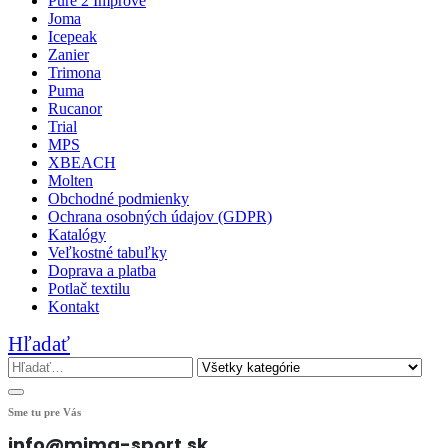
Pure 2 Improve
Joma
Icepeak
Zanier
Trimona
Puma
Rucanor
Trial
MPS
XBEACH
Molten
Obchodné podmienky
Ochrana osobných údajov (GDPR)
Katalógy
Veľkostné tabuľky
Doprava a platba
Potlač textilu
Kontakt
Hľadať
Sme tu pre Vás
info@mima-sport.sk