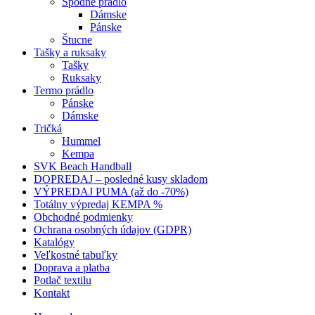
Spodné prádlo
Dámske
Pánske
Štucne
Tašky a ruksaky
Tašky
Ruksaky
Termo prádlo
Pánske
Dámske
Tričká
Hummel
Kempa
SVK Beach Handball
DOPREDAJ – posledné kusy skladom
VÝPREDAJ PUMA (až do -70%)
Totálny výpredaj KEMPA %
Obchodné podmienky
Ochrana osobných údajov (GDPR)
Katalógy
Veľkostné tabuľky
Doprava a platba
Potlač textilu
Kontakt