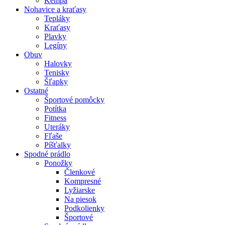
Kempa
Nohavice a kraťasy
Tepláky
Kraťasy
Plavky
Legíny
Obuv
Halovky
Tenisky
Šľapky
Ostatné
Športové pomôcky
Potítka
Fitness
Uteráky
Fľaše
Píšťalky
Spodné prádlo
Ponožky
Členkové
Kompresné
Lyžiarske
Na piesok
Podkolienky
Športové