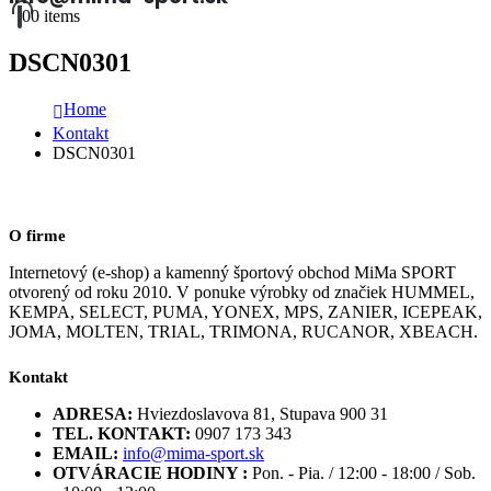
0
0 items
DSCN0301
Home
Kontakt
DSCN0301
O firme
Internetový (e-shop) a kamenný športový obchod MiMa SPORT
otvorený od roku 2010. V ponuke výrobky od značiek HUMMEL,
KEMPA, SELECT, PUMA, YONEX, MPS, ZANIER, ICEPEAK,
JOMA, MOLTEN, TRIAL, TRIMONA, RUCANOR, XBEACH.
Kontakt
ADRESA:
Hviezdoslavova 81, Stupava 900 31
TEL. KONTAKT:
0907 173 343
EMAIL:
info@mima-sport.sk
OTVÁRACIE HODINY :
Pon. - Pia. / 12:00 - 18:00 / Sob.