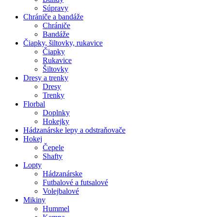
Súpravy
Chrániče a bandáže
Chrániče
Bandáže
Čiapky, šiltovky, rukavice
Čiapky
Rukavice
Šiltovky
Dresy a trenky
Dresy
Trenky
Florbal
Doplnky
Hokejky
Hádzanárske lepy a odstraňovače
Hokej
Čepele
Shafty
Lopty
Hádzanárske
Futbalové a futsalové
Volejbalové
Mikiny
Hummel