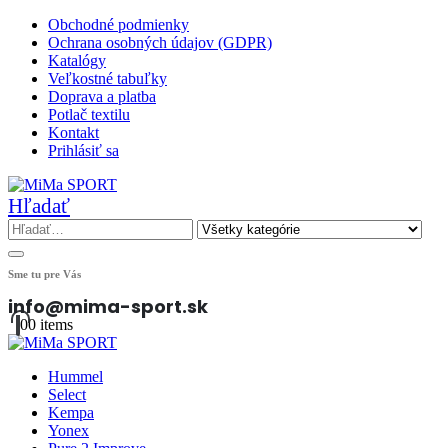
Obchodné podmienky
Ochrana osobných údajov (GDPR)
Katalógy
Veľkostné tabuľky
Doprava a platba
Potlač textilu
Kontakt
Prihlásiť sa
Hľadať
Sme tu pre Vás
info@mima-sport.sk
0
0 items
Hummel
Select
Kempa
Yonex