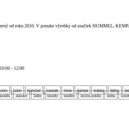
 otvorený od roku 2010. V ponuke výrobky od značiek HUMMEL
 10:00 - 12:00
lovky
hokej
Hummel
Icepeak
Joma
Kempa
kraťasy
legíny
le
pradlo
súpravy
Tašky
tenisky
tepláky
termo prádlo
tielko
tren