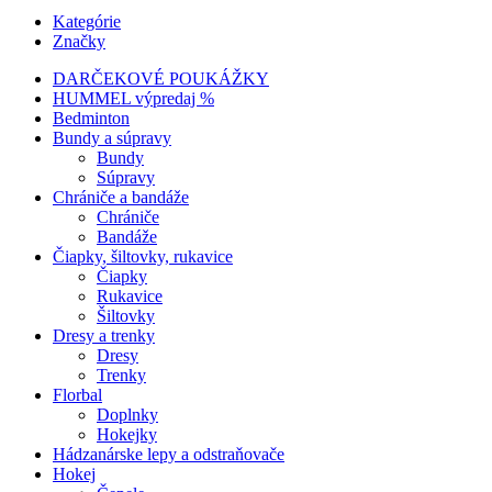
Kategórie
Značky
DARČEKOVÉ POUKÁŽKY
HUMMEL výpredaj %
Bedminton
Bundy a súpravy
Bundy
Súpravy
Chrániče a bandáže
Chrániče
Bandáže
Čiapky, šiltovky, rukavice
Čiapky
Rukavice
Šiltovky
Dresy a trenky
Dresy
Trenky
Florbal
Doplnky
Hokejky
Hádzanárske lepy a odstraňovače
Hokej