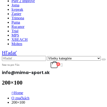
Pure 2 Improve
Joma
Icepeak
Zanier
Trimona
Puma
Rucanor
Trial
MPS
XBEACH
Molten
Hľadať
0
Sme tu pre Vás
info@mima-sport.sk
200×100
Home
O značkách
200×100