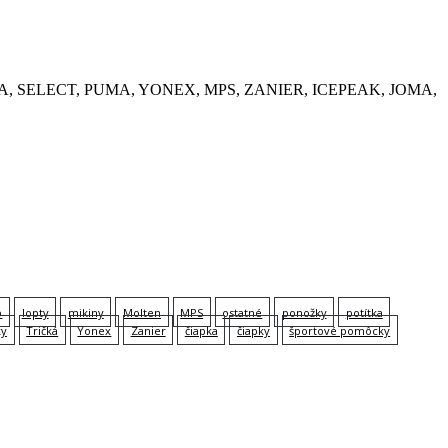
, KEMPA, SELECT, PUMA, YONEX, MPS, ZANIER, ICEPEAK, JOMA,
p
lopty
mikiny
Molten
MPS
ostatné
ponožky
potítka
ky
Tričká
Yonex
Zanier
čiapka
čiapky
športové pomôcky