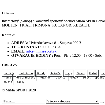
O firme
Internetový (e-shop) a kamenný športový obchod MiMa SPORT
MOLTEN, TRIAL, TRIMONA, RUCANOR, XBEACH.
Kontakt
ADRESA:
Hviezdoslavova 81, Stupava 900 31
TEL. KONTAKT:
0907 173 343
EMAIL:
info@mima-sport.sk
OTVÁRACIE HODINY :
Pon. - Pia. / 12:00 - 18:00 / Sob. -
ODKAZY
bandáže
bedminton
Bundy
chrániče
dresy
fitness
florbal
ha
Puma
Pure 2 Improve
Rucanor
rukavice
ruksak
Select
spodne 
štucne
šľapky
© MiMa SPORT 2020