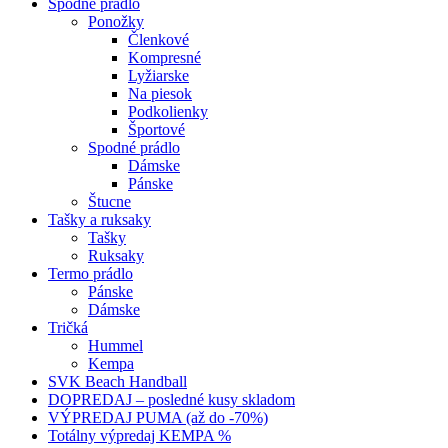
Spodné prádlo
Ponožky
Členkové
Kompresné
Lyžiarske
Na piesok
Podkolienky
Športové
Spodné prádlo
Dámske
Pánske
Štucne
Tašky a ruksaky
Tašky
Ruksaky
Termo prádlo
Pánske
Dámske
Tričká
Hummel
Kempa
SVK Beach Handball
DOPREDAJ – posledné kusy skladom
VÝPREDAJ PUMA (až do -70%)
Totálny výpredaj KEMPA %