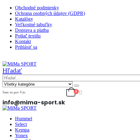
Obchodné podmienky
Ochrana osobných údajov (GDPR)
Katalógy
Veľkostné tabuľky
Doprava a platba
Potlač textilu
Kontakt
Prihlásiť sa
|
Hľadať
0
Sme tu pre Vás
info@mima-sport.sk
Hummel
Select
Kempa
Yonex