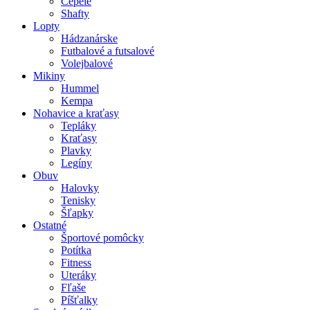
Čepele
Shafty
Lopty
Hádzanárske
Futbalové a futsalové
Volejbalové
Mikiny
Hummel
Kempa
Nohavice a kraťasy
Tepláky
Kraťasy
Plavky
Legíny
Obuv
Halovky
Tenisky
Šľapky
Ostatné
Športové pomôcky
Potítka
Fitness
Uteráky
Fľaše
Píšťalky