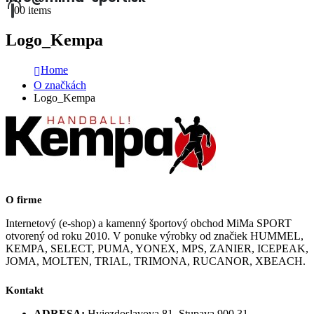
0
0 items
Logo_Kempa
Home
O značkách
Logo_Kempa
O firme
Internetový (e-shop) a kamenný športový obchod MiMa SPORT
otvorený od roku 2010. V ponuke výrobky od značiek HUMMEL,
KEMPA, SELECT, PUMA, YONEX, MPS, ZANIER, ICEPEAK,
JOMA, MOLTEN, TRIAL, TRIMONA, RUCANOR, XBEACH.
Kontakt
ADRESA:
Hviezdoslavova 81, Stupava 900 31