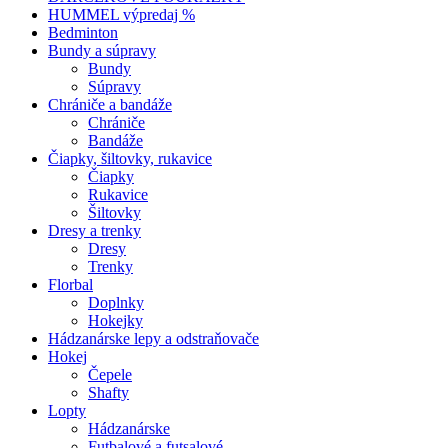
HUMMEL výpredaj %
Bedminton
Bundy a súpravy
Bundy
Súpravy
Chrániče a bandáže
Chrániče
Bandáže
Čiapky, šiltovky, rukavice
Čiapky
Rukavice
Šiltovky
Dresy a trenky
Dresy
Trenky
Florbal
Doplnky
Hokejky
Hádzanárske lepy a odstraňovače
Hokej
Čepele
Shafty
Lopty
Hádzanárske
Futbalové a futsalové