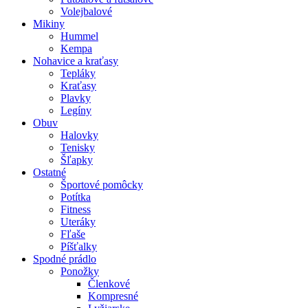
Volejbalové
Mikiny
Hummel
Kempa
Nohavice a kraťasy
Tepláky
Kraťasy
Plavky
Legíny
Obuv
Halovky
Tenisky
Šľapky
Ostatné
Športové pomôcky
Potítka
Fitness
Uteráky
Fľaše
Píšťalky
Spodné prádlo
Ponožky
Členkové
Kompresné