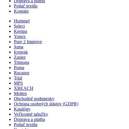
Doprava a platba
Potlač textilu
Kontakt
Hummel
Select
Kempa
Yonex
Pure 2 Improve
Joma
Icepeak
Zanier
Trimona
Puma
Rucanor
Trial
MPS
XBEACH
Molten
Obchodné podmienky
Ochrana osobných údajov (GDPR)
Katalógy
Veľkostné tabuľky
Doprava a platba
Potlač textilu