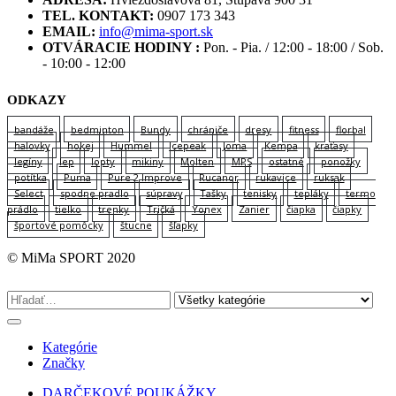
TEL. KONTAKT:
0907 173 343
EMAIL:
info@mima-sport.sk
OTVÁRACIE HODINY :
Pon. - Pia. / 12:00 - 18:00 / Sob.
- 10:00 - 12:00
ODKAZY
bandáže
bedminton
Bundy
chrániče
dresy
fitness
florbal
halovky
hokej
Hummel
Icepeak
Joma
Kempa
kraťasy
legíny
lep
lopty
mikiny
Molten
MPS
ostatné
ponožky
potítka
Puma
Pure 2 Improve
Rucanor
rukavice
ruksak
Select
spodne pradlo
súpravy
Tašky
tenisky
tepláky
termo
prádlo
tielko
trenky
Tričká
Yonex
Zanier
čiapka
čiapky
športové pomôcky
štucne
šľapky
© MiMa SPORT 2020
Kategórie
Značky
DARČEKOVÉ POUKÁŽKY