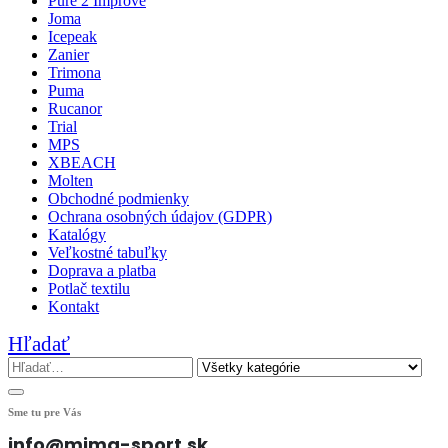
Pure 2 Improve
Joma
Icepeak
Zanier
Trimona
Puma
Rucanor
Trial
MPS
XBEACH
Molten
Obchodné podmienky
Ochrana osobných údajov (GDPR)
Katalógy
Veľkostné tabuľky
Doprava a platba
Potlač textilu
Kontakt
Hľadať
Sme tu pre Vás
info@mima-sport.sk