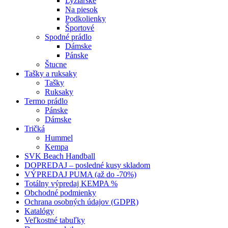
Lyžiarske
Na piesok
Podkolienky
Športové
Spodné prádlo
Dámske
Pánske
Štucne
Tašky a ruksaky
Tašky
Ruksaky
Termo prádlo
Pánske
Dámske
Tričká
Hummel
Kempa
SVK Beach Handball
DOPREDAJ – posledné kusy skladom
VÝPREDAJ PUMA (až do -70%)
Totálny výpredaj KEMPA %
Obchodné podmienky
Ochrana osobných údajov (GDPR)
Katalógy
Veľkostné tabuľky