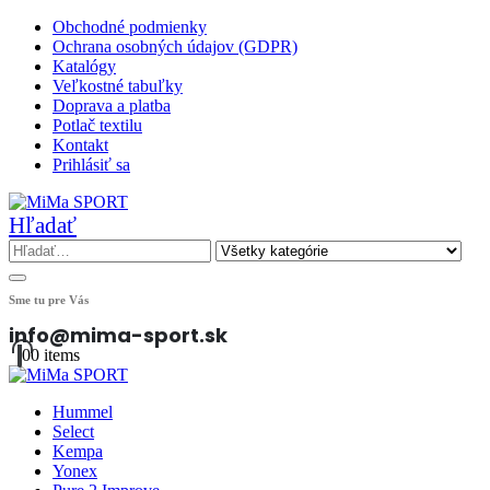
Obchodné podmienky
Ochrana osobných údajov (GDPR)
Katalógy
Veľkostné tabuľky
Doprava a platba
Potlač textilu
Kontakt
Prihlásiť sa
Hľadať
Sme tu pre Vás
info@mima-sport.sk
0
0 items
Hummel
Select
Kempa
Yonex