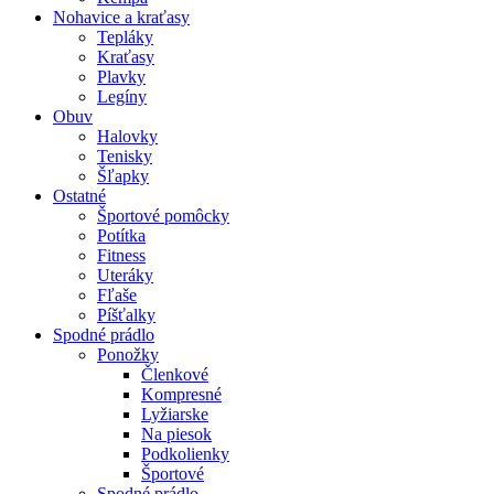
Nohavice a kraťasy
Tepláky
Kraťasy
Plavky
Legíny
Obuv
Halovky
Tenisky
Šľapky
Ostatné
Športové pomôcky
Potítka
Fitness
Uteráky
Fľaše
Píšťalky
Spodné prádlo
Ponožky
Členkové
Kompresné
Lyžiarske
Na piesok
Podkolienky
Športové
Spodné prádlo