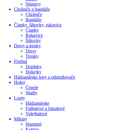
Súpravy
Chrániče a bandáže
Chrániče
Bandáže
Čiapky, šiltovky, rukavice
Čiapky
Rukavice
Šiltovky
Dresy a trenky
Dresy
Trenky
Florbal
Doplnky
Hokejky
Hádzanárske lepy a odstraňovače
Hokej
Čepele
Shafty
Lopty
Hádzanárske
Futbalové a futsalové
Volejbalové
Mikiny
Hummel
Kempa