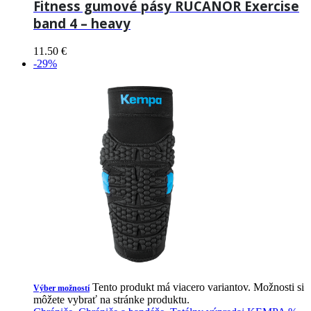
Fitness gumové pásy RUCANOR Exercise
band 4 – heavy
11.50
€
-29%
Tento produkt má viacero variantov. Možnosti si
Výber možností
môžete vybrať na stránke produktu.