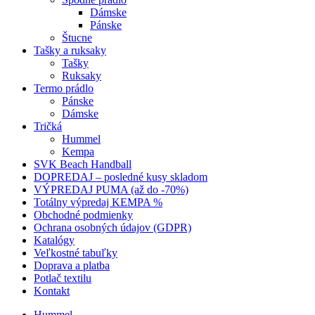
Dámske
Pánske
Štucne
Tašky a ruksaky
Tašky
Ruksaky
Termo prádlo
Pánske
Dámske
Tričká
Hummel
Kempa
SVK Beach Handball
DOPREDAJ – posledné kusy skladom
VÝPREDAJ PUMA (až do -70%)
Totálny výpredaj KEMPA %
Obchodné podmienky
Ochrana osobných údajov (GDPR)
Katalógy
Veľkostné tabuľky
Doprava a platba
Potlač textilu
Kontakt
Hummel