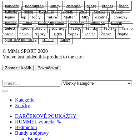
bandáže
bedminton
Bundy
chrániče
dresy
fitness
florbal
halovky
hokej
Hummel
Icepeak
Joma
Kempa
kraťasy
legíny
lep
lopty
mikiny
Molten
MPS
ostatné
ponožky
potítka
Puma
Pure 2 Improve
Rucanor
rukavice
ruksak
Select
spodne pradlo
súpravy
Tašky
tenisky
tepláky
termo
prádlo
tielko
trenky
Tričká
Yonex
Zanier
čiapka
čiapky
športové pomôcky
štucne
šľapky
© MiMa SPORT 2020
You've just added this product to the cart:
Zobraziť košík
Pokračovať
Kategórie
Značky
DARČEKOVÉ POUKÁŽKY
HUMMEL výpredaj %
Bedminton
Bundy a súpravy
Bundy