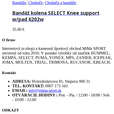
Bandáže
,
Chrániče
,
Chrániče a bandáže
Bandáž kolena SELECT Knee support
w/pad 6202w
35.00
€
O firme
Internetový (e-shop) a kamenný športový obchod MiMa SPORT
otvorený od roku 2010. V ponuke výrobky od značiek HUMMEL,
KEMPA, SELECT, PUMA, YONEX, MPS, ZANIER, ICEPEAK,
JOMA, MOLTEN, TRIAL, TRIMONA, RUCANOR, XBEACH.
Kontakt
ADRESA:
Hviezdoslavova 81, Stupava 900 31
TEL. KONTAKT:
0907 173 343
EMAIL:
info@mima-sport.sk
OTVÁRACIE HODINY :
Pon. - Pia. / 12:00 - 18:00 / Sob.
- 10:00 - 12:00
ODKAZY