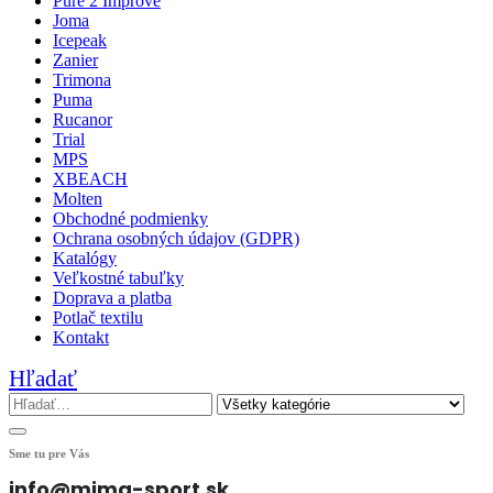
Pure 2 Improve
Joma
Icepeak
Zanier
Trimona
Puma
Rucanor
Trial
MPS
XBEACH
Molten
Obchodné podmienky
Ochrana osobných údajov (GDPR)
Katalógy
Veľkostné tabuľky
Doprava a platba
Potlač textilu
Kontakt
Hľadať
Sme tu pre Vás
info@mima-sport.sk