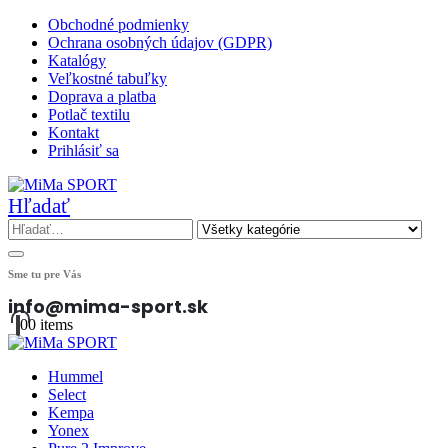
Obchodné podmienky
Ochrana osobných údajov (GDPR)
Katalógy
Veľkostné tabuľky
Doprava a platba
Potlač textilu
Kontakt
Prihlásiť sa
Hľadať
Sme tu pre Vás
info@mima-sport.sk
0
0 items
Hummel
Select
Kempa
Yonex