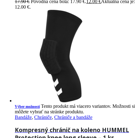
17.90
€
Pôvodná cena bola: 17.90 €.
12.00
€
Aktuálna cena je:
12.00 €.
Tento produkt má viacero variantov. Možnosti si
Výber možností
môžete vybrať na stránke produktu.
Bandáže
,
Chrániče
,
Chrániče a bandáže
Kompresný chránič na koleno HUMMEL
Protection knee long sleeve – 1 ks