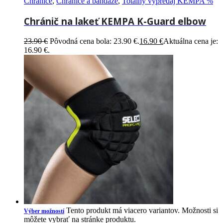
Chrániče
,
Chrániče a bandáže
,
Totálny výpredaj KEMPA %
Chránič na lakeť KEMPA K-Guard elbow
23.90
€
Pôvodná cena bola: 23.90 €.
16.90
€
Aktuálna cena je:
16.90 €.
Tento produkt má viacero variantov. Možnosti si
Výber možností
môžete vybrať na stránke produktu.