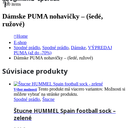
0
0 items
Dámske PUMA nohavičky – (šedé,
ružové)
Home
E-shop
Spodné prádlo
,
Spodné prádlo
,
Dámske
,
VÝPREDAJ
PUMA (až do -70%)
Dámske PUMA nohavičky – (šedé, ružové)
Súvisiace produkty
Tento produkt má viacero variantov. Možnosti si
Výber možností
môžete vybrať na stránke produktu.
Spodné prádlo
,
Štucne
Štucne HUMMEL Spain football sock –
zelené