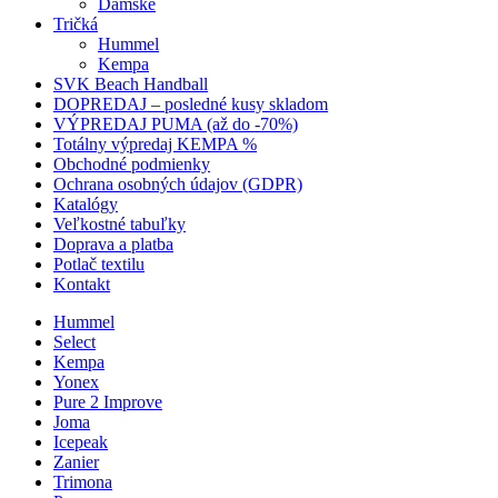
Dámske
Tričká
Hummel
Kempa
SVK Beach Handball
DOPREDAJ – posledné kusy skladom
VÝPREDAJ PUMA (až do -70%)
Totálny výpredaj KEMPA %
Obchodné podmienky
Ochrana osobných údajov (GDPR)
Katalógy
Veľkostné tabuľky
Doprava a platba
Potlač textilu
Kontakt
Hummel
Select
Kempa
Yonex
Pure 2 Improve
Joma
Icepeak
Zanier
Trimona