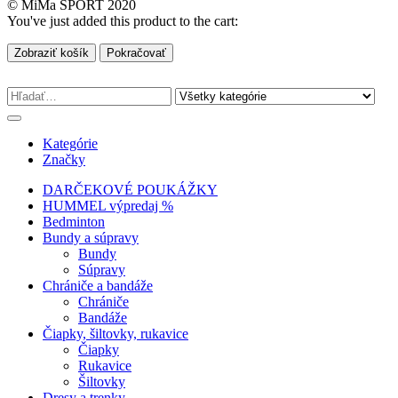
© MiMa SPORT 2020
You've just added this product to the cart:
Zobraziť košík
Pokračovať
Kategórie
Značky
DARČEKOVÉ POUKÁŽKY
HUMMEL výpredaj %
Bedminton
Bundy a súpravy
Bundy
Súpravy
Chrániče a bandáže
Chrániče
Bandáže
Čiapky, šiltovky, rukavice
Čiapky
Rukavice
Šiltovky
Dresy a trenky