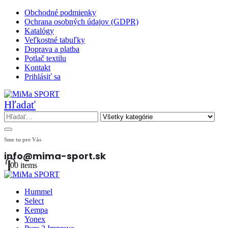
Obchodné podmienky
Ochrana osobných údajov (GDPR)
Katalógy
Veľkostné tabuľky
Doprava a platba
Potlač textilu
Kontakt
Prihlásiť sa
Hľadať
Sme tu pre Vás
info@mima-sport.sk
0
0 items
Hummel
Select
Kempa
Yonex