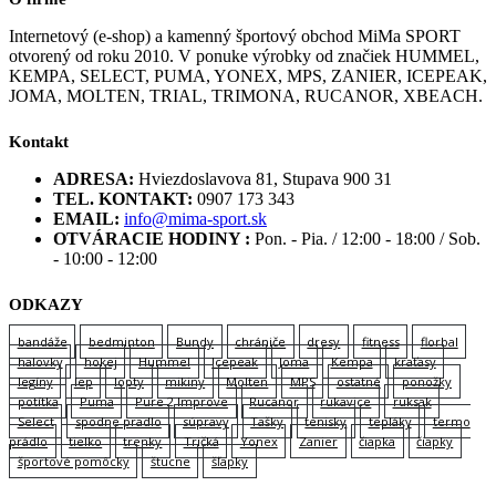
Internetový (e-shop) a kamenný športový obchod MiMa SPORT
otvorený od roku 2010. V ponuke výrobky od značiek HUMMEL,
KEMPA, SELECT, PUMA, YONEX, MPS, ZANIER, ICEPEAK,
JOMA, MOLTEN, TRIAL, TRIMONA, RUCANOR, XBEACH.
Kontakt
ADRESA:
Hviezdoslavova 81, Stupava 900 31
TEL. KONTAKT:
0907 173 343
EMAIL:
info@mima-sport.sk
OTVÁRACIE HODINY :
Pon. - Pia. / 12:00 - 18:00 / Sob.
- 10:00 - 12:00
ODKAZY
bandáže
bedminton
Bundy
chrániče
dresy
fitness
florbal
halovky
hokej
Hummel
Icepeak
Joma
Kempa
kraťasy
legíny
lep
lopty
mikiny
Molten
MPS
ostatné
ponožky
potítka
Puma
Pure 2 Improve
Rucanor
rukavice
ruksak
Select
spodne pradlo
súpravy
Tašky
tenisky
tepláky
termo
prádlo
tielko
trenky
Tričká
Yonex
Zanier
čiapka
čiapky
športové pomôcky
štucne
šľapky