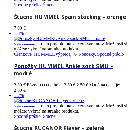
Spodné prádlo
,
Štucne
Štucne HUMMEL Spain stocking – orange
7.00
€
-24%
Tento produkt má viacero variantov. Možnosti si
Výber možností
môžete vybrať na stránke produktu.
Členkové
,
HUMMEL výpredaj %
,
Ponožky
,
Spodné prádlo
Ponožky HUMMEL Ankle sock SMU –
modré
3.30
€
Pôvodná cena bola: 3.30 €.
2.50
€
Aktuálna cena je:
2.50 €.
-37%
Tento produkt má viacero variantov. Možnosti si
Výber možností
môžete vybrať na stránke produktu.
Spodné prádlo
,
Štucne
Štucne RUCANOR Player – zelené