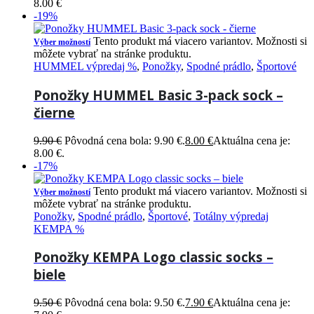
8.00
€
-19%
Tento produkt má viacero variantov. Možnosti si
Výber možností
môžete vybrať na stránke produktu.
HUMMEL výpredaj %
,
Ponožky
,
Spodné prádlo
,
Športové
Ponožky HUMMEL Basic 3-pack sock –
čierne
9.90
€
Pôvodná cena bola: 9.90 €.
8.00
€
Aktuálna cena je:
8.00 €.
-17%
Tento produkt má viacero variantov. Možnosti si
Výber možností
môžete vybrať na stránke produktu.
Ponožky
,
Spodné prádlo
,
Športové
,
Totálny výpredaj
KEMPA %
Ponožky KEMPA Logo classic socks –
biele
9.50
€
Pôvodná cena bola: 9.50 €.
7.90
€
Aktuálna cena je: