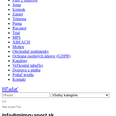
Pure 2 Improve
Joma
Icepeak
Zanier
Trimona
Puma
Rucanor
Trial
MPS
XBEACH
Molten
Obchodné podmienky
Ochrana osobných údajov (GDPR)
Katalógy
Veľkostné tabuľky
Doprava a platba
Potlač textilu
Kontakt
Hľadať
Sme tu pre Vás
info@mima-sport.sk