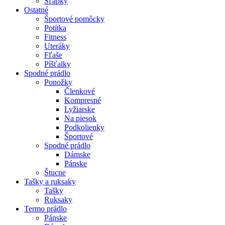
Šľapky
Ostatné
Športové pomôcky
Potítka
Fitness
Uteráky
Fľaše
Píšťalky
Spodné prádlo
Ponožky
Členkové
Kompresné
Lyžiarske
Na piesok
Podkolienky
Športové
Spodné prádlo
Dámske
Pánske
Štucne
Tašky a ruksaky
Tašky
Ruksaky
Termo prádlo
Pánske