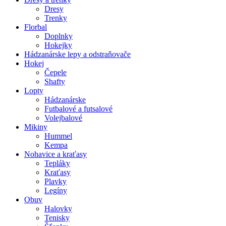
Dresy
Trenky
Florbal
Doplnky
Hokejky
Hádzanárske lepy a odstraňovače
Hokej
Čepele
Shafty
Lopty
Hádzanárske
Futbalové a futsalové
Volejbalové
Mikiny
Hummel
Kempa
Nohavice a kraťasy
Tepláky
Kraťasy
Plavky
Legíny
Obuv
Halovky
Tenisky