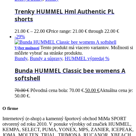
Trenky HUMMEL Hml Authentic PL
shorts
21.00
€
–
22.00
€
Price range: 21.00 € through 22.00 €
-29%
Tento produkt má viacero variantov. Možnosti si
Výber možností
môžete vybrať na stránke produktu.
Bundy
,
Bundy a súpravy
,
HUMMEL výpredaj %
Bunda HUMMEL Classic bee womens A
softshell
70.00
€
Pôvodná cena bola: 70.00 €.
50.00
€
Aktuálna cena je:
50.00 €.
O firme
Internetový (e-shop) a kamenný športový obchod MiMa SPORT
otvorený od roku 2010. V ponuke výrobky od značiek HUMMEL,
KEMPA, SELECT, PUMA, YONEX, MPS, ZANIER, ICEPEAK,
JOMA, MOLTEN, TRIAL, TRIMONA, RUCANOR, XBEACH.