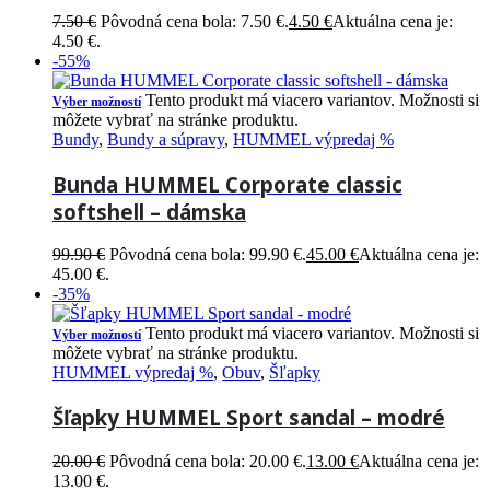
7.50
€
Pôvodná cena bola: 7.50 €.
4.50
€
Aktuálna cena je:
4.50 €.
-55%
Tento produkt má viacero variantov. Možnosti si
Výber možností
môžete vybrať na stránke produktu.
Bundy
,
Bundy a súpravy
,
HUMMEL výpredaj %
Bunda HUMMEL Corporate classic
softshell – dámska
99.90
€
Pôvodná cena bola: 99.90 €.
45.00
€
Aktuálna cena je:
45.00 €.
-35%
Tento produkt má viacero variantov. Možnosti si
Výber možností
môžete vybrať na stránke produktu.
HUMMEL výpredaj %
,
Obuv
,
Šľapky
Šľapky HUMMEL Sport sandal – modré
20.00
€
Pôvodná cena bola: 20.00 €.
13.00
€
Aktuálna cena je:
13.00 €.