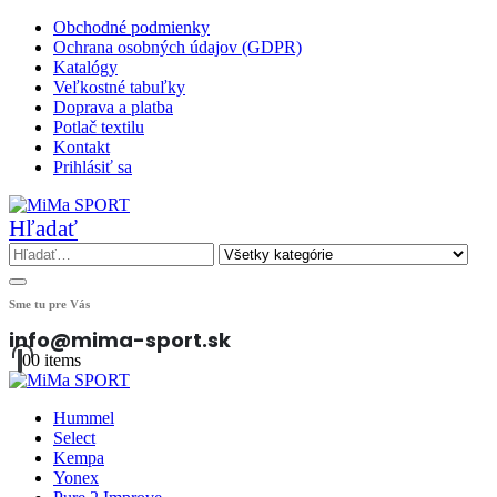
Obchodné podmienky
Ochrana osobných údajov (GDPR)
Katalógy
Veľkostné tabuľky
Doprava a platba
Potlač textilu
Kontakt
Prihlásiť sa
Hľadať
Sme tu pre Vás
info@mima-sport.sk
0
0 items
Hummel
Select
Kempa
Yonex