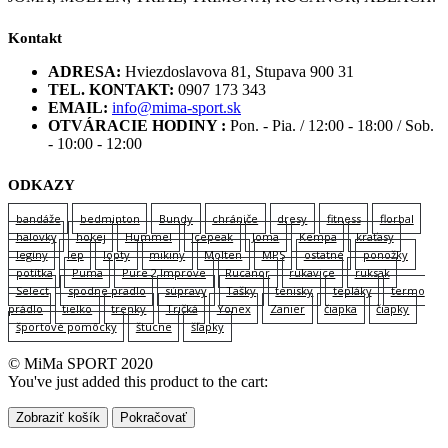
Kontakt
ADRESA:
Hviezdoslavova 81, Stupava 900 31
TEL. KONTAKT:
0907 173 343
EMAIL:
info@mima-sport.sk
OTVÁRACIE HODINY :
Pon. - Pia. / 12:00 - 18:00 / Sob.
- 10:00 - 12:00
ODKAZY
bandáže
bedminton
Bundy
chrániče
dresy
fitness
florbal
halovky
hokej
Hummel
Icepeak
Joma
Kempa
kraťasy
legíny
lep
lopty
mikiny
Molten
MPS
ostatné
ponožky
potítka
Puma
Pure 2 Improve
Rucanor
rukavice
ruksak
Select
spodne pradlo
súpravy
Tašky
tenisky
tepláky
termo
prádlo
tielko
trenky
Tričká
Yonex
Zanier
čiapka
čiapky
športové pomôcky
štucne
šľapky
© MiMa SPORT 2020
You've just added this product to the cart:
Zobraziť košík
Pokračovať