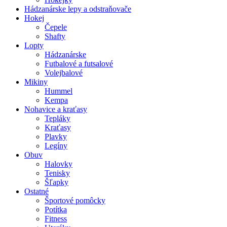
Hádzanárske lepy a odstraňovače
Hokej
Čepele
Shafty
Lopty
Hádzanárske
Futbalové a futsalové
Volejbalové
Mikiny
Hummel
Kempa
Nohavice a kraťasy
Tepláky
Kraťasy
Plavky
Legíny
Obuv
Halovky
Tenisky
Šľapky
Ostatné
Športové pomôcky
Potítka
Fitness