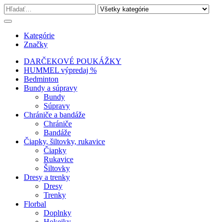
Kategórie
Značky
DARČEKOVÉ POUKÁŽKY
HUMMEL výpredaj %
Bedminton
Bundy a súpravy
Bundy
Súpravy
Chrániče a bandáže
Chrániče
Bandáže
Čiapky, šiltovky, rukavice
Čiapky
Rukavice
Šiltovky
Dresy a trenky
Dresy
Trenky
Florbal
Doplnky
Hokejky