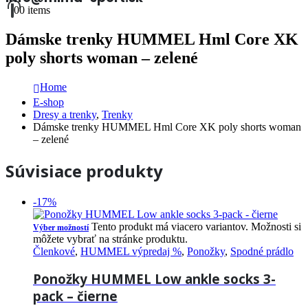
0
0 items
Dámske trenky HUMMEL Hml Core XK
poly shorts woman – zelené
Home
E-shop
Dresy a trenky
,
Trenky
Dámske trenky HUMMEL Hml Core XK poly shorts woman
– zelené
Súvisiace produkty
-17%
Tento produkt má viacero variantov. Možnosti si
Výber možností
môžete vybrať na stránke produktu.
Členkové
,
HUMMEL výpredaj %
,
Ponožky
,
Spodné prádlo
Ponožky HUMMEL Low ankle socks 3-
pack – čierne