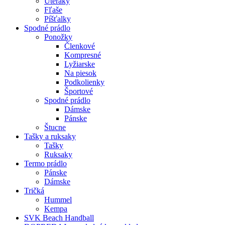
Uteráky
Fľaše
Píšťalky
Spodné prádlo
Ponožky
Členkové
Kompresné
Lyžiarske
Na piesok
Podkolienky
Športové
Spodné prádlo
Dámske
Pánske
Štucne
Tašky a ruksaky
Tašky
Ruksaky
Termo prádlo
Pánske
Dámske
Tričká
Hummel
Kempa
SVK Beach Handball