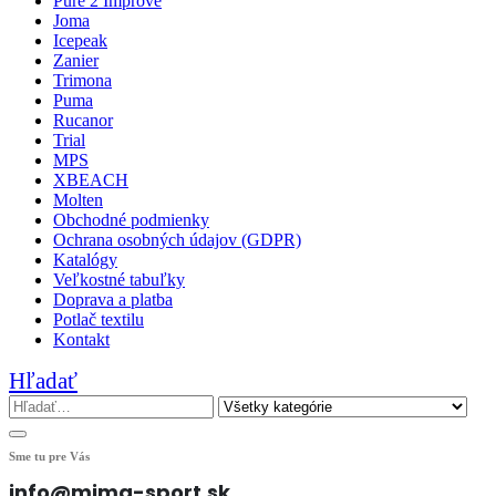
Pure 2 Improve
Joma
Icepeak
Zanier
Trimona
Puma
Rucanor
Trial
MPS
XBEACH
Molten
Obchodné podmienky
Ochrana osobných údajov (GDPR)
Katalógy
Veľkostné tabuľky
Doprava a platba
Potlač textilu
Kontakt
Hľadať
Sme tu pre Vás
info@mima-sport.sk