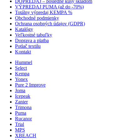
DOPREDAJ – posledné kusy skladom
VÝPREDAJ PUMA (až do -70%)
Totálny výpredaj KEMPA %
Obchodné podmienky
Ochrana osobných údajov (GDPR)
Katalógy
Veľkostné tabuľky
Doprava a platba
Potlač textilu
Kontakt
Hummel
Select
Kempa
Yonex
Pure 2 Improve
Joma
Icepeak
Zanier
Trimona
Puma
Rucanor
Trial
MPS
XBEACH