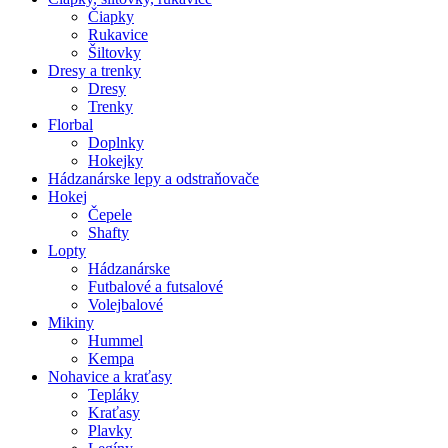
Čiapky
Rukavice
Šiltovky
Dresy a trenky
Dresy
Trenky
Florbal
Doplnky
Hokejky
Hádzanárske lepy a odstraňovače
Hokej
Čepele
Shafty
Lopty
Hádzanárske
Futbalové a futsalové
Volejbalové
Mikiny
Hummel
Kempa
Nohavice a kraťasy
Tepláky
Kraťasy
Plavky