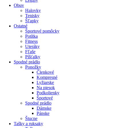
Legíny
Obuv
Halovky
Tenisky
Šľapky
Ostatné
Športové pomôcky
Potítka
Fitness
Uteráky
Fľaše
Píšťalky
Spodné prádlo
Ponožky
Členkové
Kompresné
Lyžiarske
Na piesok
Podkolienky
Športové
Spodné prádlo
Dámske
Pánske
Štucne
Tašky a ruksaky