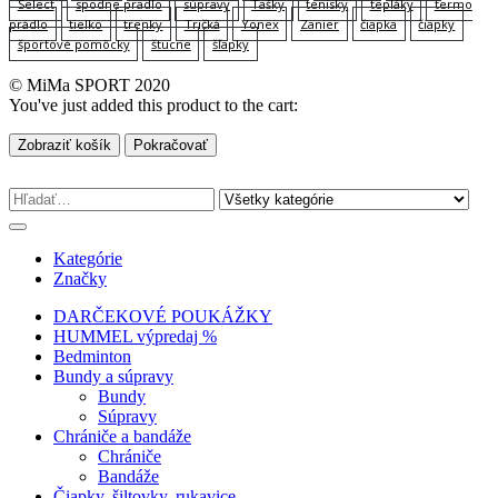
Select
spodne pradlo
súpravy
Tašky
tenisky
tepláky
termo
prádlo
tielko
trenky
Tričká
Yonex
Zanier
čiapka
čiapky
športové pomôcky
štucne
šľapky
© MiMa SPORT 2020
You've just added this product to the cart:
Zobraziť košík
Pokračovať
Kategórie
Značky
DARČEKOVÉ POUKÁŽKY
HUMMEL výpredaj %
Bedminton
Bundy a súpravy
Bundy
Súpravy
Chrániče a bandáže
Chrániče
Bandáže
Čiapky, šiltovky, rukavice