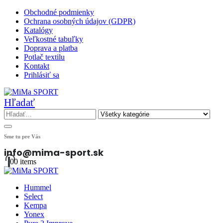
Obchodné podmienky
Ochrana osobných údajov (GDPR)
Katalógy
Veľkostné tabuľky
Doprava a platba
Potlač textilu
Kontakt
Prihlásiť sa
Hľadať
Sme tu pre Vás
info@mima-sport.sk
0
0 items
Hummel
Select
Kempa
Yonex