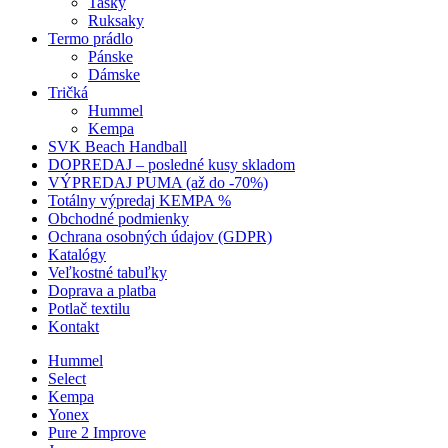
Tašky
Ruksaky
Termo prádlo
Pánske
Dámske
Tričká
Hummel
Kempa
SVK Beach Handball
DOPREDAJ – posledné kusy skladom
VÝPREDAJ PUMA (až do -70%)
Totálny výpredaj KEMPA %
Obchodné podmienky
Ochrana osobných údajov (GDPR)
Katalógy
Veľkostné tabuľky
Doprava a platba
Potlač textilu
Kontakt
Hummel
Select
Kempa
Yonex
Pure 2 Improve