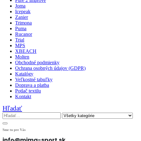
Pure 2 Improve
Joma
Icepeak
Zanier
Trimona
Puma
Rucanor
Trial
MPS
XBEACH
Molten
Obchodné podmienky
Ochrana osobných údajov (GDPR)
Katalógy
Veľkostné tabuľky
Doprava a platba
Potlač textilu
Kontakt
Hľadať
Sme tu pre Vás
info@mima-sport.sk