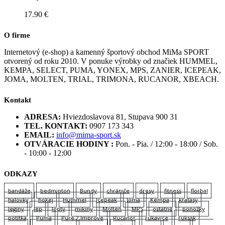
17.90
€
O firme
Internetový (e-shop) a kamenný športový obchod MiMa SPORT
otvorený od roku 2010. V ponuke výrobky od značiek HUMMEL,
KEMPA, SELECT, PUMA, YONEX, MPS, ZANIER, ICEPEAK,
JOMA, MOLTEN, TRIAL, TRIMONA, RUCANOR, XBEACH.
Kontakt
ADRESA:
Hviezdoslavova 81, Stupava 900 31
TEL. KONTAKT:
0907 173 343
EMAIL:
info@mima-sport.sk
OTVÁRACIE HODINY :
Pon. - Pia. / 12:00 - 18:00 / Sob.
- 10:00 - 12:00
ODKAZY
bandáže
bedminton
Bundy
chrániče
dresy
fitness
florbal
halovky
hokej
Hummel
Icepeak
Joma
Kempa
kraťasy
legíny
lep
lopty
mikiny
Molten
MPS
ostatné
ponožky
potítka
Puma
Pure 2 Improve
Rucanor
rukavice
ruksak