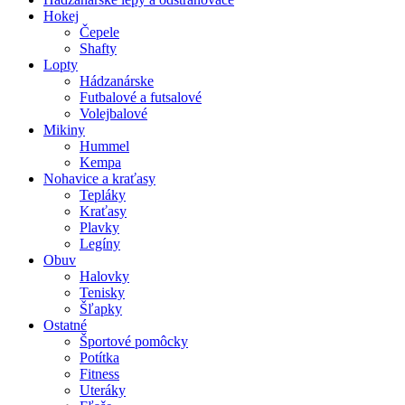
Hokej
Čepele
Shafty
Lopty
Hádzanárske
Futbalové a futsalové
Volejbalové
Mikiny
Hummel
Kempa
Nohavice a kraťasy
Tepláky
Kraťasy
Plavky
Legíny
Obuv
Halovky
Tenisky
Šľapky
Ostatné
Športové pomôcky
Potítka
Fitness
Uteráky