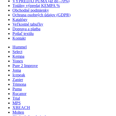
VÝPREDAJ PUMA (až do -70%)
Totálny výpredaj KEMPA %
Obchodné podmienky
Ochrana osobných údajov (GDPR)
Katalógy
Veľkostné tabuľky
Doprava a platba
Potlač textilu
Kontakt
Hummel
Select
Kempa
Yonex
Pure 2 Improve
Joma
Icepeak
Zanier
Trimona
Puma
Rucanor
Trial
MPS
XBEACH
Molten