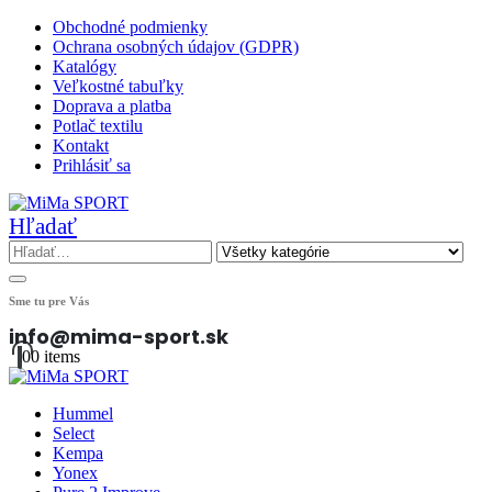
Obchodné podmienky
Ochrana osobných údajov (GDPR)
Katalógy
Veľkostné tabuľky
Doprava a platba
Potlač textilu
Kontakt
Prihlásiť sa
Hľadať
Sme tu pre Vás
info@mima-sport.sk
0
0 items
Hummel
Select
Kempa
Yonex