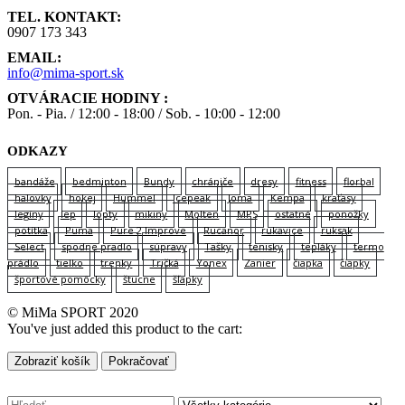
TEL. KONTAKT:
0907 173 343
EMAIL:
info@mima-sport.sk
OTVÁRACIE HODINY :
Pon. - Pia. / 12:00 - 18:00 / Sob. - 10:00 - 12:00
ODKAZY
bandáže
bedminton
Bundy
chrániče
dresy
fitness
florbal
halovky
hokej
Hummel
Icepeak
Joma
Kempa
kraťasy
legíny
lep
lopty
mikiny
Molten
MPS
ostatné
ponožky
potítka
Puma
Pure 2 Improve
Rucanor
rukavice
ruksak
Select
spodne pradlo
súpravy
Tašky
tenisky
tepláky
termo
prádlo
tielko
trenky
Tričká
Yonex
Zanier
čiapka
čiapky
športové pomôcky
štucne
šľapky
© MiMa SPORT 2020
You've just added this product to the cart:
Zobraziť košík
Pokračovať