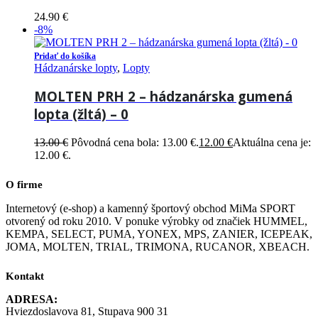
24.90
€
-8%
Pridať do košíka
Hádzanárske lopty
,
Lopty
MOLTEN PRH 2 – hádzanárska gumená
lopta (žltá) – 0
13.00
€
Pôvodná cena bola: 13.00 €.
12.00
€
Aktuálna cena je:
12.00 €.
O firme
Internetový (e-shop) a kamenný športový obchod MiMa SPORT
otvorený od roku 2010. V ponuke výrobky od značiek HUMMEL,
KEMPA, SELECT, PUMA, YONEX, MPS, ZANIER, ICEPEAK,
JOMA, MOLTEN, TRIAL, TRIMONA, RUCANOR, XBEACH.
Kontakt
ADRESA:
Hviezdoslavova 81, Stupava 900 31