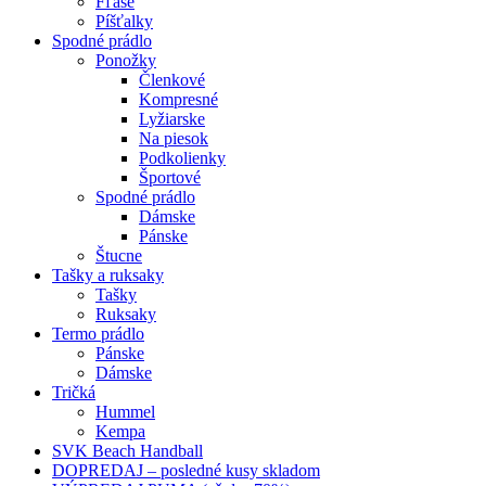
Fľaše
Píšťalky
Spodné prádlo
Ponožky
Členkové
Kompresné
Lyžiarske
Na piesok
Podkolienky
Športové
Spodné prádlo
Dámske
Pánske
Štucne
Tašky a ruksaky
Tašky
Ruksaky
Termo prádlo
Pánske
Dámske
Tričká
Hummel
Kempa
SVK Beach Handball
DOPREDAJ – posledné kusy skladom