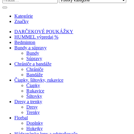
Kategórie
Značky
DARČEKOVÉ POUKÁŽKY
HUMMEL výpredaj %
Bedminton
Bundy a súpravy
Bundy
Súpravy
Chrániče a bandáže
Chrániče
Bandáže
Čiapky, šiltovky, rukavice
Čiapky
Rukavice
Šiltovky
Dresy a trenky
Dresy
Trenky
Florbal
Doplnky
Hokejky
Hádzanárske lepy a odstraňovače