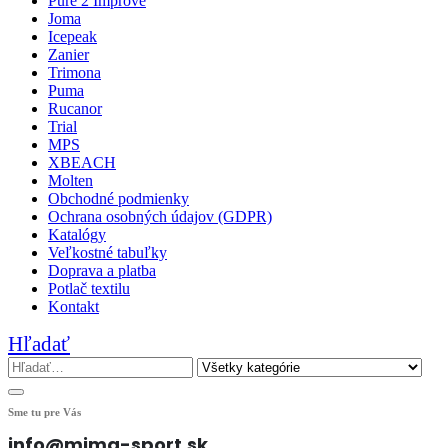
Pure 2 Improve
Joma
Icepeak
Zanier
Trimona
Puma
Rucanor
Trial
MPS
XBEACH
Molten
Obchodné podmienky
Ochrana osobných údajov (GDPR)
Katalógy
Veľkostné tabuľky
Doprava a platba
Potlač textilu
Kontakt
Hľadať
Sme tu pre Vás
info@mima-sport.sk