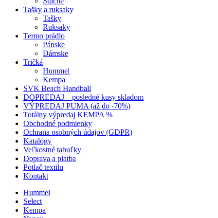
Štucne
Tašky a ruksaky
Tašky
Ruksaky
Termo prádlo
Pánske
Dámske
Tričká
Hummel
Kempa
SVK Beach Handball
DOPREDAJ – posledné kusy skladom
VÝPREDAJ PUMA (až do -70%)
Totálny výpredaj KEMPA %
Obchodné podmienky
Ochrana osobných údajov (GDPR)
Katalógy
Veľkostné tabuľky
Doprava a platba
Potlač textilu
Kontakt
Hummel
Select
Kempa