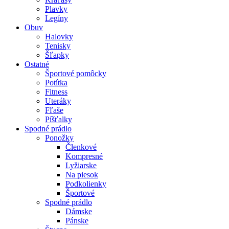
Plavky
Legíny
Obuv
Halovky
Tenisky
Šľapky
Ostatné
Športové pomôcky
Potítka
Fitness
Uteráky
Fľaše
Píšťalky
Spodné prádlo
Ponožky
Členkové
Kompresné
Lyžiarske
Na piesok
Podkolienky
Športové
Spodné prádlo
Dámske
Pánske