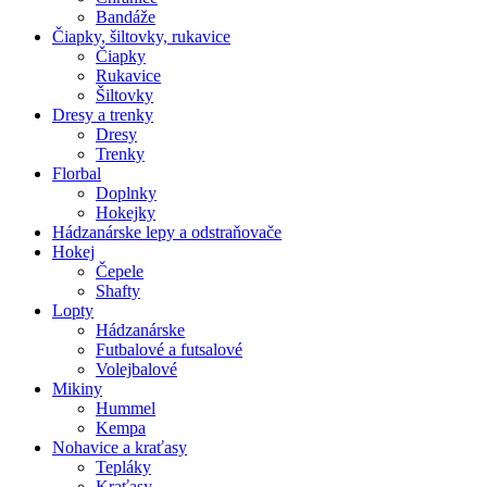
Bandáže
Čiapky, šiltovky, rukavice
Čiapky
Rukavice
Šiltovky
Dresy a trenky
Dresy
Trenky
Florbal
Doplnky
Hokejky
Hádzanárske lepy a odstraňovače
Hokej
Čepele
Shafty
Lopty
Hádzanárske
Futbalové a futsalové
Volejbalové
Mikiny
Hummel
Kempa
Nohavice a kraťasy
Tepláky
Kraťasy