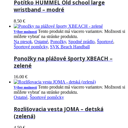
Potítko HUMMEL Old school large
wristband – modré
8.50
€
Tento produkt má viacero variantov. Možnosti si
Výber možností
môžete vybrať na stránke produktu.
Na piesok
,
Ostatné
,
Ponožky
,
Spodné prádlo
,
Športové
,
Športové pomôcky
,
SVK Beach Handball
Ponožky na plážové športy XBEACH –
zelené
16.00
€
Tento produkt má viacero variantov. Možnosti si
Výber možností
môžete vybrať na stránke produktu.
Ostatné
,
Športové pomôcky
Rozlišovacia vesta JOMA – detská
(zelená)
4.50
€