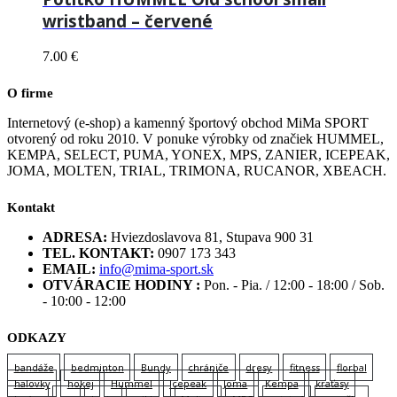
wristband – červené
7.00
€
O firme
Internetový (e-shop) a kamenný športový obchod MiMa SPORT
otvorený od roku 2010. V ponuke výrobky od značiek HUMMEL,
KEMPA, SELECT, PUMA, YONEX, MPS, ZANIER, ICEPEAK,
JOMA, MOLTEN, TRIAL, TRIMONA, RUCANOR, XBEACH.
Kontakt
ADRESA:
Hviezdoslavova 81, Stupava 900 31
TEL. KONTAKT:
0907 173 343
EMAIL:
info@mima-sport.sk
OTVÁRACIE HODINY :
Pon. - Pia. / 12:00 - 18:00 / Sob.
- 10:00 - 12:00
ODKAZY
bandáže
bedminton
Bundy
chrániče
dresy
fitness
florbal
halovky
hokej
Hummel
Icepeak
Joma
Kempa
kraťasy