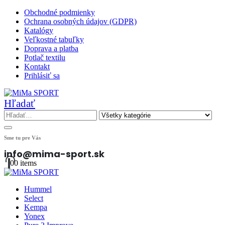
Obchodné podmienky
Ochrana osobných údajov (GDPR)
Katalógy
Veľkostné tabuľky
Doprava a platba
Potlač textilu
Kontakt
Prihlásiť sa
Hľadať
Sme tu pre Vás
info@mima-sport.sk
0
0 items
Hummel
Select
Kempa
Yonex