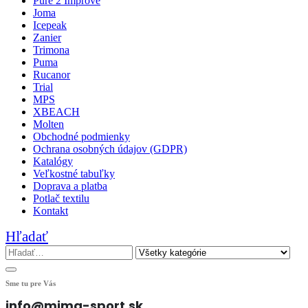
Pure 2 Improve
Joma
Icepeak
Zanier
Trimona
Puma
Rucanor
Trial
MPS
XBEACH
Molten
Obchodné podmienky
Ochrana osobných údajov (GDPR)
Katalógy
Veľkostné tabuľky
Doprava a platba
Potlač textilu
Kontakt
Hľadať
Sme tu pre Vás
info@mima-sport.sk