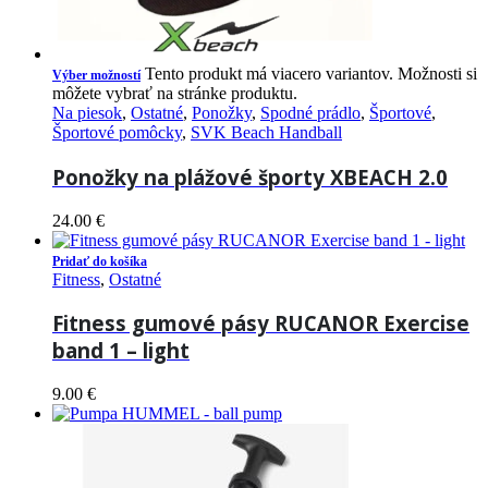
Tento produkt má viacero variantov. Možnosti si
Výber možností
môžete vybrať na stránke produktu.
Na piesok
,
Ostatné
,
Ponožky
,
Spodné prádlo
,
Športové
,
Športové pomôcky
,
SVK Beach Handball
Ponožky na plážové športy XBEACH 2.0
24.00
€
Pridať do košíka
Fitness
,
Ostatné
Fitness gumové pásy RUCANOR Exercise
band 1 – light
9.00
€