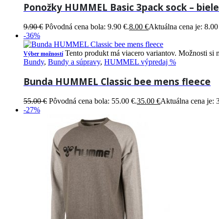
Ponožky HUMMEL Basic 3pack sock – biele
9.90
€
Pôvodná cena bola: 9.90 €.
8.00
€
Aktuálna cena je: 8.00
-36%
Tento produkt má viacero variantov. Možnosti si 
Výber možností
Bundy
,
Bundy a súpravy
,
HUMMEL výpredaj %
Bunda HUMMEL Classic bee mens fleece
55.00
€
Pôvodná cena bola: 55.00 €.
35.00
€
Aktuálna cena je: 
-27%