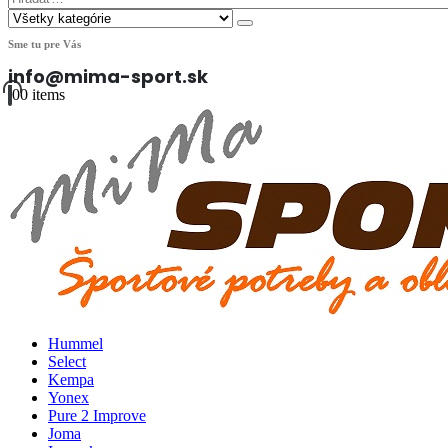
Sme tu pre Vás
info@mima-sport.sk
0
0 items
Hummel
Select
Kempa
Yonex
Pure 2 Improve
Joma