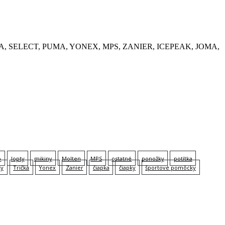
, KEMPA, SELECT, PUMA, YONEX, MPS, ZANIER, ICEPEAK, JOMA,
p
lopty
mikiny
Molten
MPS
ostatné
ponožky
potítka
ky
Tričká
Yonex
Zanier
čiapka
čiapky
športové pomôcky