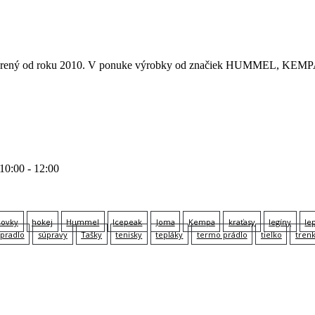
 otvorený od roku 2010. V ponuke výrobky od značiek HUMMEL
 10:00 - 12:00
lovky
hokej
Hummel
Icepeak
Joma
Kempa
kraťasy
legíny
le
pradlo
súpravy
Tašky
tenisky
tepláky
termo prádlo
tielko
tren