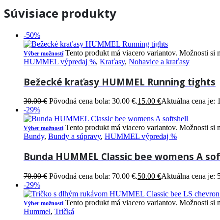
Súvisiace produkty
-50%
Tento produkt má viacero variantov. Možnosti si 
Výber možností
HUMMEL výpredaj %
,
Kraťasy
,
Nohavice a kraťasy
Bežecké kraťasy HUMMEL Running tights
30.00
€
Pôvodná cena bola: 30.00 €.
15.00
€
Aktuálna cena je: 
-29%
Tento produkt má viacero variantov. Možnosti si 
Výber možností
Bundy
,
Bundy a súpravy
,
HUMMEL výpredaj %
Bunda HUMMEL Classic bee womens A sof
70.00
€
Pôvodná cena bola: 70.00 €.
50.00
€
Aktuálna cena je: 
-29%
Tento produkt má viacero variantov. Možnosti si 
Výber možností
Hummel
,
Tričká