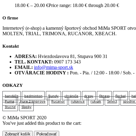
18.00
€
–
20.00
€
Price range: 18.00 € through 20.00 €
O firme
Internetový (e-shop) a kamenný športový obchod MiMa SPORT
MOLTEN, TRIAL, TRIMONA, RUCANOR, XBEACH.
Kontakt
ADRESA:
Hviezdoslavova 81, Stupava 900 31
TEL. KONTAKT:
0907 173 343
EMAIL:
info@mima-sport.sk
OTVÁRACIE HODINY :
Pon. - Pia. / 12:00 - 18:00 / Sob. -
ODKAZY
bandáže
bedminton
Bundy
chrániče
dresy
fitness
florbal
ha
Puma
Pure 2 Improve
Rucanor
rukavice
ruksak
Select
spodne 
štucne
šľapky
© MiMa SPORT 2020
You've just added this product to the cart:
Zobraziť košík
Pokračovať