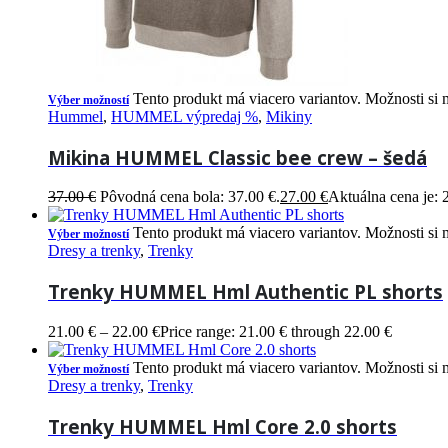
Tento produkt má viacero variantov. Možnosti si 
Výber možností
Hummel
,
HUMMEL výpredaj %
,
Mikiny
Mikina HUMMEL Classic bee crew – šedá
37.00
€
Pôvodná cena bola: 37.00 €.
27.00
€
Aktuálna cena je: 
Tento produkt má viacero variantov. Možnosti si 
Výber možností
Dresy a trenky
,
Trenky
Trenky HUMMEL Hml Authentic PL shorts
21.00
€
–
22.00
€
Price range: 21.00 € through 22.00 €
Tento produkt má viacero variantov. Možnosti si 
Výber možností
Dresy a trenky
,
Trenky
Trenky HUMMEL Hml Core 2.0 shorts