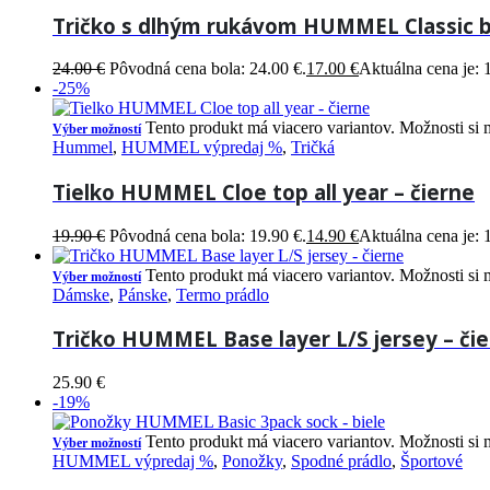
Tričko s dlhým rukávom HUMMEL Classic b
24.00
€
Pôvodná cena bola: 24.00 €.
17.00
€
Aktuálna cena je: 
-25%
Tento produkt má viacero variantov. Možnosti si 
Výber možností
Hummel
,
HUMMEL výpredaj %
,
Tričká
Tielko HUMMEL Cloe top all year – čierne
19.90
€
Pôvodná cena bola: 19.90 €.
14.90
€
Aktuálna cena je: 
Tento produkt má viacero variantov. Možnosti si 
Výber možností
Dámske
,
Pánske
,
Termo prádlo
Tričko HUMMEL Base layer L/S jersey – či
25.90
€
-19%
Tento produkt má viacero variantov. Možnosti si 
Výber možností
HUMMEL výpredaj %
,
Ponožky
,
Spodné prádlo
,
Športové