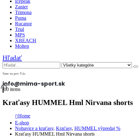
Icepeak
Zanier
Trimona
Puma
Rucanor
Trial
MPS
XBEACH
Molten
Hľadať
Sme tu pre Vás
info@mima-sport.sk
0
0 items
Kraťasy HUMMEL Hml Nirvana shorts
Home
E-shop
Nohavice a kraťasy
,
Kraťasy
,
HUMMEL výpredaj %
Kraťasy HUMMEL Hml Nirvana shorts