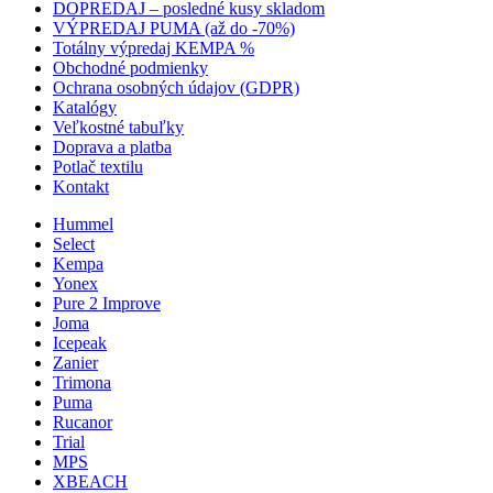
DOPREDAJ – posledné kusy skladom
VÝPREDAJ PUMA (až do -70%)
Totálny výpredaj KEMPA %
Obchodné podmienky
Ochrana osobných údajov (GDPR)
Katalógy
Veľkostné tabuľky
Doprava a platba
Potlač textilu
Kontakt
Hummel
Select
Kempa
Yonex
Pure 2 Improve
Joma
Icepeak
Zanier
Trimona
Puma
Rucanor
Trial
MPS
XBEACH