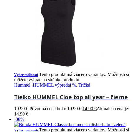
Tento produkt má viacero variantov. Možnosti si
Výber možností
môžete vybrať na stránke produktu.
Hummel
,
HUMMEL výpredaj %
,
Tričká
Tielko HUMMEL Cloe top all year – čierne
19.90
€
Pôvodná cena bola: 19.90 €.
14.90
€
Aktuálna cena je:
14.90 €.
-38%
Tento produkt má viacero variantov. Možnosti si
Výber možností