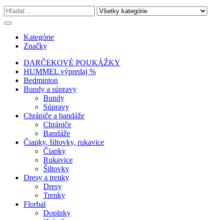
Kategórie
Značky
DARČEKOVÉ POUKÁŽKY
HUMMEL výpredaj %
Bedminton
Bundy a súpravy
Bundy
Súpravy
Chrániče a bandáže
Chrániče
Bandáže
Čiapky, šiltovky, rukavice
Čiapky
Rukavice
Šiltovky
Dresy a trenky
Dresy
Trenky
Florbal
Doplnky