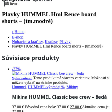
0
0 items
Plavky HUMMEL Hml Rence board
shorts – (tm.modré)
Home
E-shop
Nohavice a kraťasy
,
Kraťasy
,
Plavky
Plavky HUMMEL Hml Rence board shorts – (tm.modré)
Súvisiace produkty
-27%
Tento produkt má viacero variantov. Možnosti si
Výber možností
môžete vybrať na stránke produktu.
Hummel
,
HUMMEL výpredaj %
,
Mikiny
Mikina HUMMEL Classic bee crew – šedá
37.00
€
Pôvodná cena bola: 37.00 €.
27.00
€
Aktuálna cena je:
27.00 €.