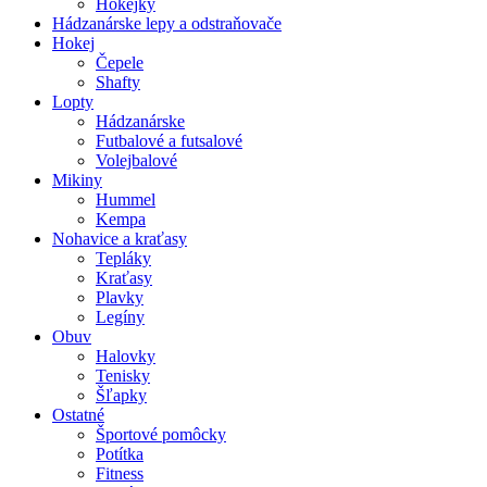
Hokejky
Hádzanárske lepy a odstraňovače
Hokej
Čepele
Shafty
Lopty
Hádzanárske
Futbalové a futsalové
Volejbalové
Mikiny
Hummel
Kempa
Nohavice a kraťasy
Tepláky
Kraťasy
Plavky
Legíny
Obuv
Halovky
Tenisky
Šľapky
Ostatné
Športové pomôcky
Potítka
Fitness