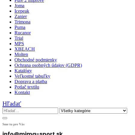
Pure 2 Improve
Joma
Icepeak
Zanier
Trimona
Puma
Rucanor
Trial
MPS
XBEACH
Molten
Obchodné podmienky
Ochrana osobných údajov (GDPR)
Katalógy
Veľkostné tabuľky
Doprava a platba
Potlač textilu
Kontakt
Hľadať
Sme tu pre Vás
info@mima-sport.sk