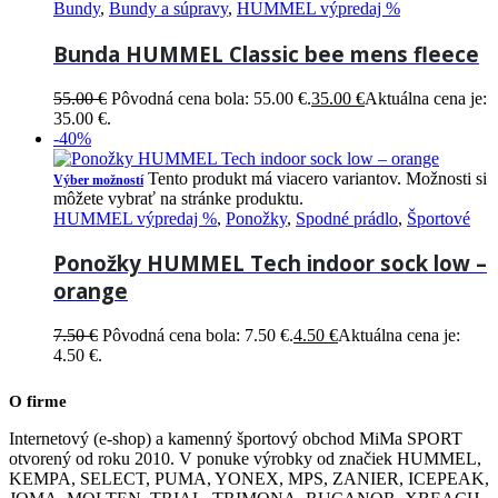
Bundy
,
Bundy a súpravy
,
HUMMEL výpredaj %
Bunda HUMMEL Classic bee mens fleece
55.00
€
Pôvodná cena bola: 55.00 €.
35.00
€
Aktuálna cena je:
35.00 €.
-40%
Tento produkt má viacero variantov. Možnosti si
Výber možností
môžete vybrať na stránke produktu.
HUMMEL výpredaj %
,
Ponožky
,
Spodné prádlo
,
Športové
Ponožky HUMMEL Tech indoor sock low –
orange
7.50
€
Pôvodná cena bola: 7.50 €.
4.50
€
Aktuálna cena je:
4.50 €.
O firme
Internetový (e-shop) a kamenný športový obchod MiMa SPORT
otvorený od roku 2010. V ponuke výrobky od značiek HUMMEL,
KEMPA, SELECT, PUMA, YONEX, MPS, ZANIER, ICEPEAK,