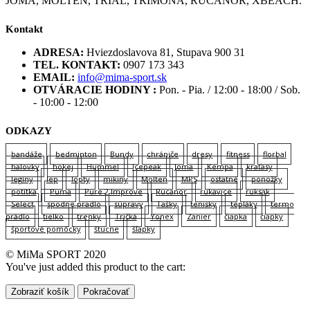
JOMA, MOLTEN, TRIAL, TRIMONA, RUCANOR, XBEACH.
Kontakt
ADRESA:
Hviezdoslavova 81, Stupava 900 31
TEL. KONTAKT:
0907 173 343
EMAIL:
info@mima-sport.sk
OTVÁRACIE HODINY :
Pon. - Pia. / 12:00 - 18:00 / Sob.
- 10:00 - 12:00
ODKAZY
bandáže
bedminton
Bundy
chrániče
dresy
fitness
florbal
halovky
hokej
Hummel
Icepeak
Joma
Kempa
kraťasy
legíny
lep
lopty
mikiny
Molten
MPS
ostatné
ponožky
potítka
Puma
Pure 2 Improve
Rucanor
rukavice
ruksak
Select
spodne pradlo
súpravy
Tašky
tenisky
tepláky
termo
prádlo
tielko
trenky
Tričká
Yonex
Zanier
čiapka
čiapky
športové pomôcky
štucne
šľapky
© MiMa SPORT 2020
You've just added this product to the cart:
Zobraziť košík
Pokračovať