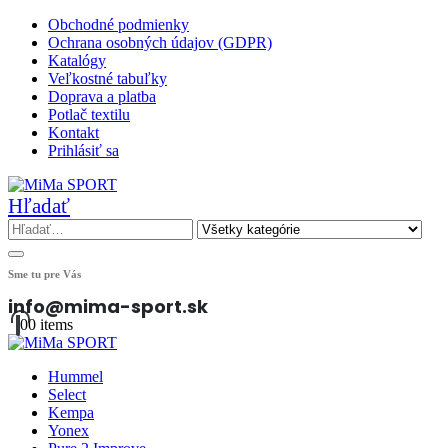
Obchodné podmienky
Ochrana osobných údajov (GDPR)
Katalógy
Veľkostné tabuľky
Doprava a platba
Potlač textilu
Kontakt
Prihlásiť sa
Hľadať
Sme tu pre Vás
info@mima-sport.sk
0
0 items
Hummel
Select
Kempa
Yonex