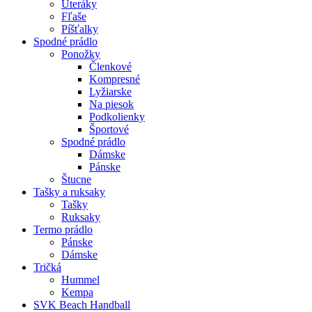
Uteráky
Fľaše
Píšťalky
Spodné prádlo
Ponožky
Členkové
Kompresné
Lyžiarske
Na piesok
Podkolienky
Športové
Spodné prádlo
Dámske
Pánske
Štucne
Tašky a ruksaky
Tašky
Ruksaky
Termo prádlo
Pánske
Dámske
Tričká
Hummel
Kempa
SVK Beach Handball