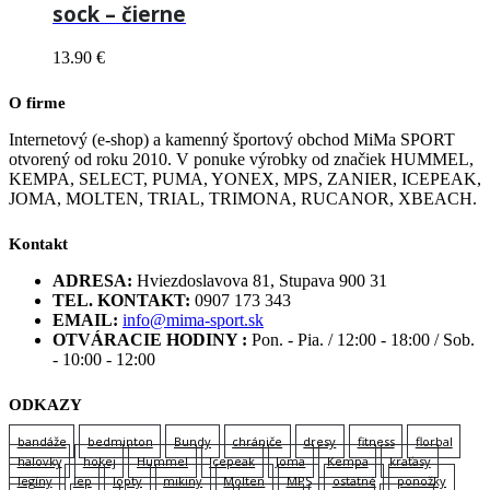
sock – čierne
13.90
€
O firme
Internetový (e-shop) a kamenný športový obchod MiMa SPORT
otvorený od roku 2010. V ponuke výrobky od značiek HUMMEL,
KEMPA, SELECT, PUMA, YONEX, MPS, ZANIER, ICEPEAK,
JOMA, MOLTEN, TRIAL, TRIMONA, RUCANOR, XBEACH.
Kontakt
ADRESA:
Hviezdoslavova 81, Stupava 900 31
TEL. KONTAKT:
0907 173 343
EMAIL:
info@mima-sport.sk
OTVÁRACIE HODINY :
Pon. - Pia. / 12:00 - 18:00 / Sob.
- 10:00 - 12:00
ODKAZY
bandáže
bedminton
Bundy
chrániče
dresy
fitness
florbal
halovky
hokej
Hummel
Icepeak
Joma
Kempa
kraťasy
legíny
lep
lopty
mikiny
Molten
MPS
ostatné
ponožky