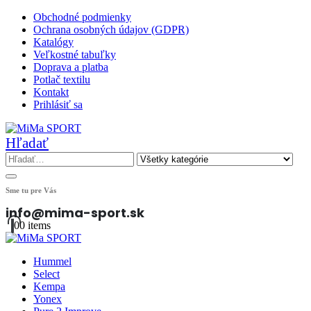
Obchodné podmienky
Ochrana osobných údajov (GDPR)
Katalógy
Veľkostné tabuľky
Doprava a platba
Potlač textilu
Kontakt
Prihlásiť sa
Hľadať
Sme tu pre Vás
info@mima-sport.sk
0
0 items
Hummel
Select
Kempa
Yonex