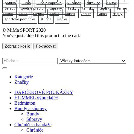
potítka
Puma
Pure 2 Improve
Rucanor
rukavice
ruksak
Select
spodne pradlo
súpravy
Tašky
tenisky
tepláky
termo
prádlo
tielko
trenky
Tričká
Yonex
Zanier
čiapka
čiapky
športové pomôcky
štucne
šľapky
© MiMa SPORT 2020
You've just added this product to the cart:
Zobraziť košík
Pokračovať
Kategórie
Značky
DARČEKOVÉ POUKÁŽKY
HUMMEL výpredaj %
Bedminton
Bundy a súpravy
Bundy
Súpravy
Chrániče a bandáže
Chrániče