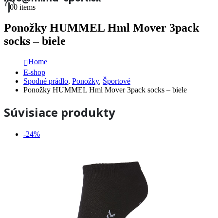
0
0 items
Ponožky HUMMEL Hml Mover 3pack
socks – biele
Home
E-shop
Spodné prádlo
,
Ponožky
,
Športové
Ponožky HUMMEL Hml Mover 3pack socks – biele
Súvisiace produkty
-24%