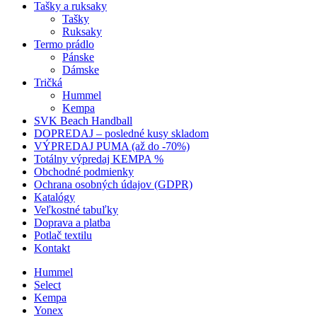
Tašky a ruksaky
Tašky
Ruksaky
Termo prádlo
Pánske
Dámske
Tričká
Hummel
Kempa
SVK Beach Handball
DOPREDAJ – posledné kusy skladom
VÝPREDAJ PUMA (až do -70%)
Totálny výpredaj KEMPA %
Obchodné podmienky
Ochrana osobných údajov (GDPR)
Katalógy
Veľkostné tabuľky
Doprava a platba
Potlač textilu
Kontakt
Hummel
Select
Kempa
Yonex