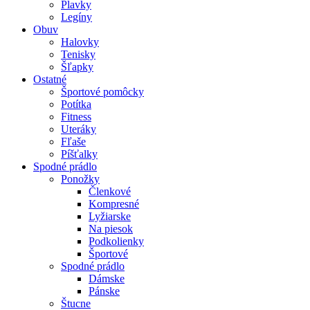
Plavky
Legíny
Obuv
Halovky
Tenisky
Šľapky
Ostatné
Športové pomôcky
Potítka
Fitness
Uteráky
Fľaše
Píšťalky
Spodné prádlo
Ponožky
Členkové
Kompresné
Lyžiarske
Na piesok
Podkolienky
Športové
Spodné prádlo
Dámske
Pánske
Štucne