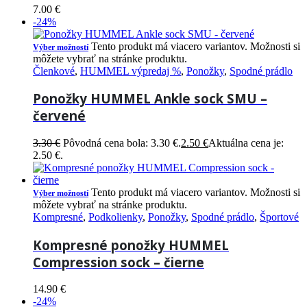
7.00
€
-24%
Tento produkt má viacero variantov. Možnosti si
Výber možností
môžete vybrať na stránke produktu.
Členkové
,
HUMMEL výpredaj %
,
Ponožky
,
Spodné prádlo
Ponožky HUMMEL Ankle sock SMU –
červené
3.30
€
Pôvodná cena bola: 3.30 €.
2.50
€
Aktuálna cena je:
2.50 €.
Tento produkt má viacero variantov. Možnosti si
Výber možností
môžete vybrať na stránke produktu.
Kompresné
,
Podkolienky
,
Ponožky
,
Spodné prádlo
,
Športové
Kompresné ponožky HUMMEL
Compression sock – čierne
14.90
€
-24%