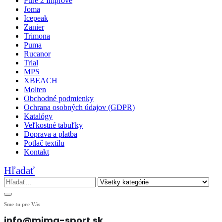
Pure 2 Improve
Joma
Icepeak
Zanier
Trimona
Puma
Rucanor
Trial
MPS
XBEACH
Molten
Obchodné podmienky
Ochrana osobných údajov (GDPR)
Katalógy
Veľkostné tabuľky
Doprava a platba
Potlač textilu
Kontakt
Hľadať
Sme tu pre Vás
info@mima-sport.sk