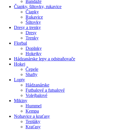
Bandáže
Čiapky, šiltovky, rukavice
Čiapky
Rukavice
Šiltovky
Dresy a trenky
Dresy
Trenky
Florbal
Doplnky
Hokejky
Hádzanárske lepy a odstraňovače
Hokej
Čepele
Shafty
Lopty
Hádzanárske
Futbalové a futsalové
Volejbalové
Mikiny
Hummel
Kempa
Nohavice a kraťasy
Tepláky
Kraťasy