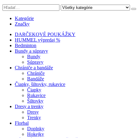
Kategórie
Značky
DARČEKOVÉ POUKÁŽKY
HUMMEL výpredaj %
Bedminton
Bundy a súpravy
Bundy
Súpravy
Chrániče a bandáže
Chrániče
Bandáže
Čiapky, šiltovky, rukavice
Čiapky
Rukavice
Šiltovky
Dresy a trenky
Dresy
Trenky
Florbal
Doplnky
Hokejky