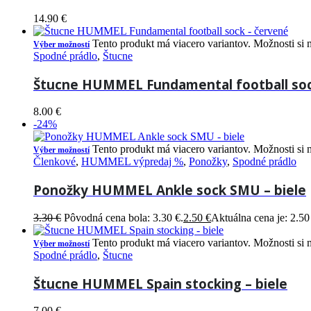
14.90
€
Tento produkt má viacero variantov. Možnosti si 
Výber možností
Spodné prádlo
,
Štucne
Štucne HUMMEL Fundamental football soc
8.00
€
-24%
Tento produkt má viacero variantov. Možnosti si 
Výber možností
Členkové
,
HUMMEL výpredaj %
,
Ponožky
,
Spodné prádlo
Ponožky HUMMEL Ankle sock SMU – biele
3.30
€
Pôvodná cena bola: 3.30 €.
2.50
€
Aktuálna cena je: 2.50
Tento produkt má viacero variantov. Možnosti si 
Výber možností
Spodné prádlo
,
Štucne
Štucne HUMMEL Spain stocking – biele
7.00
€