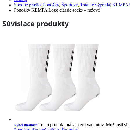
Spodné prádlo
,
Ponožky
,
Športové
,
Totálny výpredaj KEMPA
Ponožky KEMPA Logo classic socks – ružové
Súvisiace produkty
Tento produkt má viacero variantov. Možnosti si 
Výber možností
Ponožky
,
Spodné prádlo
,
Športové