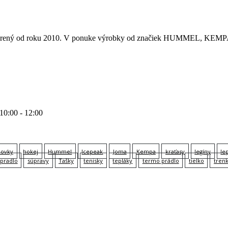
 otvorený od roku 2010. V ponuke výrobky od značiek HUMMEL
 10:00 - 12:00
lovky
hokej
Hummel
Icepeak
Joma
Kempa
kraťasy
legíny
le
pradlo
súpravy
Tašky
tenisky
tepláky
termo prádlo
tielko
tren