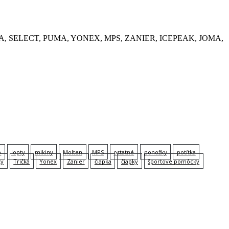
, KEMPA, SELECT, PUMA, YONEX, MPS, ZANIER, ICEPEAK, JOMA,
p
lopty
mikiny
Molten
MPS
ostatné
ponožky
potítka
ky
Tričká
Yonex
Zanier
čiapka
čiapky
športové pomôcky