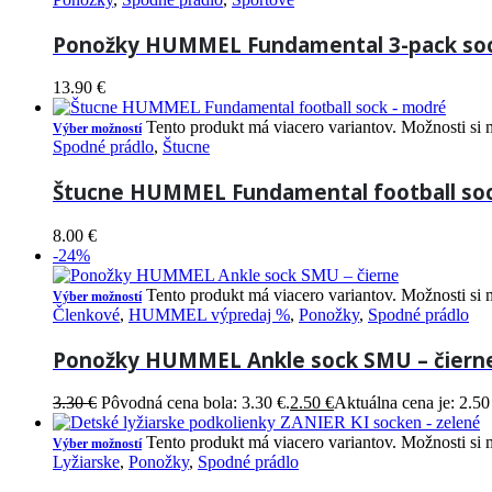
Ponožky HUMMEL Fundamental 3-pack sock
13.90
€
Tento produkt má viacero variantov. Možnosti si 
Výber možností
Spodné prádlo
,
Štucne
Štucne HUMMEL Fundamental football so
8.00
€
-24%
Tento produkt má viacero variantov. Možnosti si 
Výber možností
Členkové
,
HUMMEL výpredaj %
,
Ponožky
,
Spodné prádlo
Ponožky HUMMEL Ankle sock SMU – čiern
3.30
€
Pôvodná cena bola: 3.30 €.
2.50
€
Aktuálna cena je: 2.50
Tento produkt má viacero variantov. Možnosti si 
Výber možností
Lyžiarske
,
Ponožky
,
Spodné prádlo