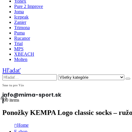
Yonex
Pure 2 Improve
Joma
Icepeak
Zanier
Trimona
Puma
Rucanor
Trial
MPS
XBEACH
Molten
Hľadať
Sme tu pre Vás
info@mima-sport.sk
0
0 items
Ponožky KEMPA Logo classic socks – ruž
Home
E-shop