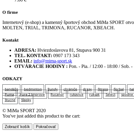
O firme
Internetový (e-shop) a kamenný športový obchod MiMa SPORT
MOLTEN, TRIAL, TRIMONA, RUCANOR, XBEACH.
Kontakt
ADRESA:
Hviezdoslavova 81, Stupava 900 31
TEL. KONTAKT:
0907 173 343
EMAIL:
info@mima-sport.sk
OTVÁRACIE HODINY :
Pon. - Pia. / 12:00 - 18:00 / Sob. -
ODKAZY
bandáže
bedminton
Bundy
chrániče
dresy
fitness
florbal
ha
Puma
Pure 2 Improve
Rucanor
rukavice
ruksak
Select
spodne 
štucne
šľapky
© MiMa SPORT 2020
You've just added this product to the cart:
Zobraziť košík
Pokračovať