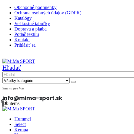
Obchodné podmienky
Ochrana osobných údajov (GDPR)
Katalógy
Veľkostné tabuľky
Doprava a platba
Potlač textilu
Kontakt
Prihlásiť sa
|
Hľadať
Sme tu pre Vás
info@mima-sport.sk
0
0 items
Hummel
Select
Kempa