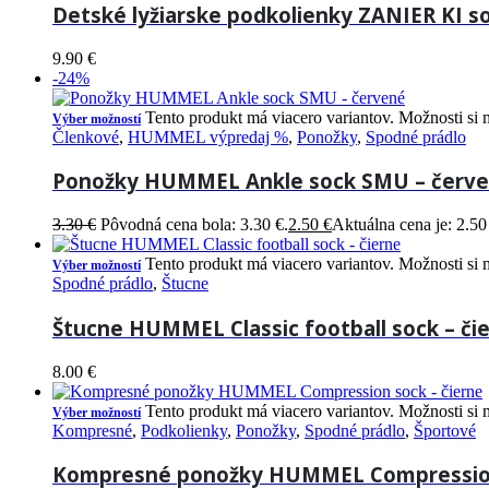
Detské lyžiarske podkolienky ZANIER KI s
9.90
€
-24%
Tento produkt má viacero variantov. Možnosti si 
Výber možností
Členkové
,
HUMMEL výpredaj %
,
Ponožky
,
Spodné prádlo
Ponožky HUMMEL Ankle sock SMU – červ
3.30
€
Pôvodná cena bola: 3.30 €.
2.50
€
Aktuálna cena je: 2.50
Tento produkt má viacero variantov. Možnosti si 
Výber možností
Spodné prádlo
,
Štucne
Štucne HUMMEL Classic football sock – či
8.00
€
Tento produkt má viacero variantov. Možnosti si 
Výber možností
Kompresné
,
Podkolienky
,
Ponožky
,
Spodné prádlo
,
Športové
Kompresné ponožky HUMMEL Compression