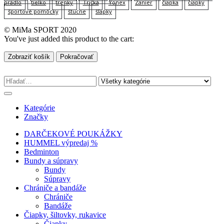
prádlo
tielko
trenky
Tričká
Yonex
Zanier
čiapka
čiapky
športové pomôcky
štucne
šľapky
© MiMa SPORT 2020
You've just added this product to the cart:
Zobraziť košík
Pokračovať
Kategórie
Značky
DARČEKOVÉ POUKÁŽKY
HUMMEL výpredaj %
Bedminton
Bundy a súpravy
Bundy
Súpravy
Chrániče a bandáže
Chrániče
Bandáže
Čiapky, šiltovky, rukavice
Čiapky