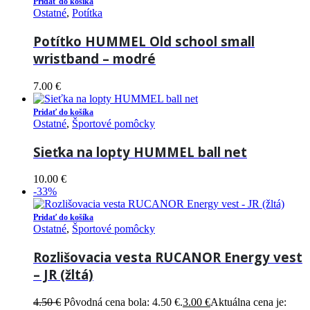
Pridať do košíka
Ostatné
,
Potítka
Potítko HUMMEL Old school small
wristband – modré
7.00
€
Pridať do košíka
Ostatné
,
Športové pomôcky
Sieťka na lopty HUMMEL ball net
10.00
€
-33%
Pridať do košíka
Ostatné
,
Športové pomôcky
Rozlišovacia vesta RUCANOR Energy vest
– JR (žltá)
4.50
€
Pôvodná cena bola: 4.50 €.
3.00
€
Aktuálna cena je: