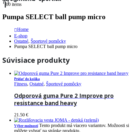
0
0 items
Pumpa SELECT ball pump micro
Home
E-shop
Ostatné
,
Športové pomôcky
Pumpa SELECT ball pump micro
Súvisiace produkty
Pridať do košíka
Fitness
,
Ostatné
,
Športové pomôcky
Odporová guma Pure 2 Improve pro
resistance band heavy
21.50
€
Tento produkt má viacero variantov. Možnosti si
Výber možností
môžete vybrať na stránke produktu.