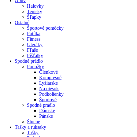
Obuv
Halovky
Tenisky
Šľapky
Ostatné
Športové pomôcky
Potítka
Fitness
Uteráky
Fľaše
Píšťalky
Spodné prádlo
Ponožky
Členkové
Kompresné
Lyžiarske
Na piesok
Podkolienky
Športové
Spodné prádlo
Dámske
Pánske
Štucne
Tašky a ruksaky
Tašky