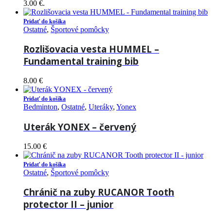
3.00 €.
Pridať do košíka
Ostatné
,
Športové pomôcky
Rozlišovacia vesta HUMMEL –
Fundamental training bib
8.00
€
Pridať do košíka
Bedminton
,
Ostatné
,
Uteráky
,
Yonex
Uterák YONEX – červený
15.00
€
Pridať do košíka
Ostatné
,
Športové pomôcky
Chránič na zuby RUCANOR Tooth
protector II – junior