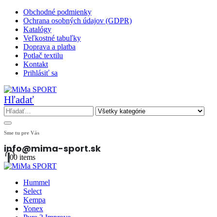
Obchodné podmienky
Ochrana osobných údajov (GDPR)
Katalógy
Veľkostné tabuľky
Doprava a platba
Potlač textilu
Kontakt
Prihlásiť sa
Hľadať
Sme tu pre Vás
info@mima-sport.sk
0
0 items
Hummel
Select
Kempa
Yonex