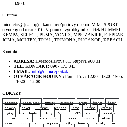
3.90
€
O firme
Internetový (e-shop) a kamenný športový obchod MiMa SPORT
otvorený od roku 2010. V ponuke výrobky od značiek HUMMEL,
KEMPA, SELECT, PUMA, YONEX, MPS, ZANIER, ICEPEAK,
JOMA, MOLTEN, TRIAL, TRIMONA, RUCANOR, XBEACH.
Kontakt
ADRESA:
Hviezdoslavova 81, Stupava 900 31
TEL. KONTAKT:
0907 173 343
EMAIL:
info@mima-sport.sk
OTVÁRACIE HODINY :
Pon. - Pia. / 12:00 - 18:00 / Sob.
- 10:00 - 12:00
ODKAZY
bandáže
bedminton
Bundy
chrániče
dresy
fitness
florbal
halovky
hokej
Hummel
Icepeak
Joma
Kempa
kraťasy
legíny
lep
lopty
mikiny
Molten
MPS
ostatné
ponožky
potítka
Puma
Pure 2 Improve
Rucanor
rukavice
ruksak
Select
spodne pradlo
súpravy
Tašky
tenisky
tepláky
termo