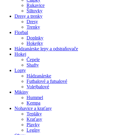
Rukavice
Šiltovky
Dresy a trenky
Dresy
Trenky
Florbal
Doplnky
Hokejky
Hádzanárske lepy a odstraňovače
Hokej
Čepele
Shafty
Lopty
Hádzanárske
Futbalové a futsalové
Volejbalové
Mikiny
Hummel
Kempa
Nohavice a kraťasy
Tepláky
Kraťasy
Plavky
Legíny