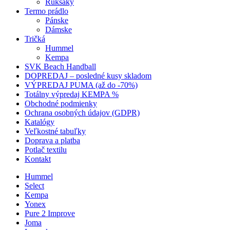
Ruksaky
Termo prádlo
Pánske
Dámske
Tričká
Hummel
Kempa
SVK Beach Handball
DOPREDAJ – posledné kusy skladom
VÝPREDAJ PUMA (až do -70%)
Totálny výpredaj KEMPA %
Obchodné podmienky
Ochrana osobných údajov (GDPR)
Katalógy
Veľkostné tabuľky
Doprava a platba
Potlač textilu
Kontakt
Hummel
Select
Kempa
Yonex
Pure 2 Improve
Joma