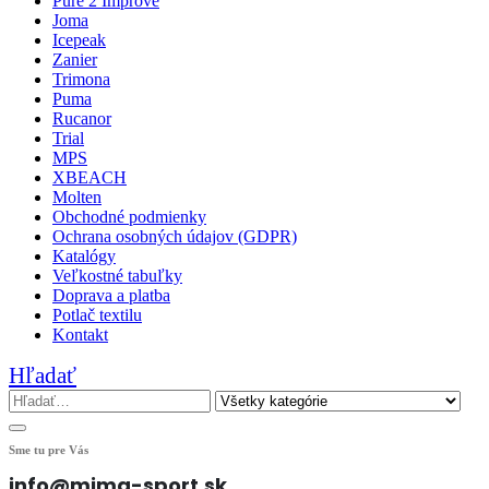
Pure 2 Improve
Joma
Icepeak
Zanier
Trimona
Puma
Rucanor
Trial
MPS
XBEACH
Molten
Obchodné podmienky
Ochrana osobných údajov (GDPR)
Katalógy
Veľkostné tabuľky
Doprava a platba
Potlač textilu
Kontakt
Hľadať
Sme tu pre Vás
info@mima-sport.sk