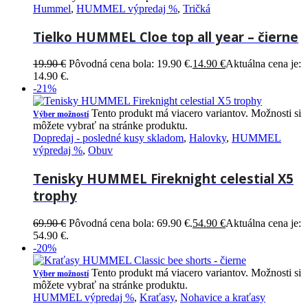
Hummel
,
HUMMEL výpredaj %
,
Tričká
Tielko HUMMEL Cloe top all year – čierne
19.90
€
Pôvodná cena bola: 19.90 €.
14.90
€
Aktuálna cena je:
14.90 €.
-21%
Tento produkt má viacero variantov. Možnosti si
Výber možností
môžete vybrať na stránke produktu.
Dopredaj - posledné kusy skladom
,
Halovky
,
HUMMEL
výpredaj %
,
Obuv
Tenisky HUMMEL Fireknight celestial X5
trophy
69.90
€
Pôvodná cena bola: 69.90 €.
54.90
€
Aktuálna cena je:
54.90 €.
-20%
Tento produkt má viacero variantov. Možnosti si
Výber možností
môžete vybrať na stránke produktu.
HUMMEL výpredaj %
,
Kraťasy
,
Nohavice a kraťasy