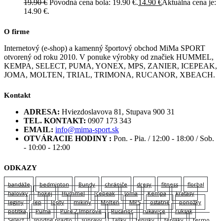
19.90
€
Pôvodná cena bola: 19.90 €.
14.90
€
Aktuálna cena je:
14.90 €.
O firme
Internetový (e-shop) a kamenný športový obchod MiMa SPORT
otvorený od roku 2010. V ponuke výrobky od značiek HUMMEL,
KEMPA, SELECT, PUMA, YONEX, MPS, ZANIER, ICEPEAK,
JOMA, MOLTEN, TRIAL, TRIMONA, RUCANOR, XBEACH.
Kontakt
ADRESA:
Hviezdoslavova 81, Stupava 900 31
TEL. KONTAKT:
0907 173 343
EMAIL:
info@mima-sport.sk
OTVÁRACIE HODINY :
Pon. - Pia. / 12:00 - 18:00 / Sob.
- 10:00 - 12:00
ODKAZY
bandáže
bedminton
Bundy
chrániče
dresy
fitness
florbal
halovky
hokej
Hummel
Icepeak
Joma
Kempa
kraťasy
legíny
lep
lopty
mikiny
Molten
MPS
ostatné
ponožky
potítka
Puma
Pure 2 Improve
Rucanor
rukavice
ruksak
Select
spodne pradlo
súpravy
Tašky
tenisky
tepláky
termo