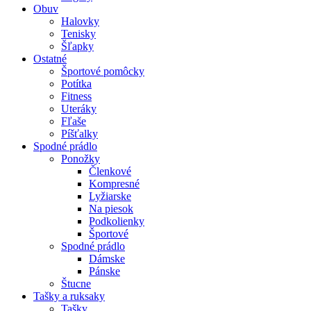
Obuv
Halovky
Tenisky
Šľapky
Ostatné
Športové pomôcky
Potítka
Fitness
Uteráky
Fľaše
Píšťalky
Spodné prádlo
Ponožky
Členkové
Kompresné
Lyžiarske
Na piesok
Podkolienky
Športové
Spodné prádlo
Dámske
Pánske
Štucne
Tašky a ruksaky
Tašky