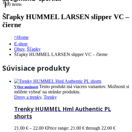
0
0 items
Šľapky HUMMEL LARSEN slipper VC –
čierne
Home
E-shop
Obuv
,
Šľapky
Šľapky HUMMEL LARSEN slipper VC – čierne
Súvisiace produkty
Tento produkt má viacero variantov. Možnosti si
Výber možností
môžete vybrať na stránke produktu.
Dresy a trenky
,
Trenky
Trenky HUMMEL Hml Authentic PL
shorts
21.00
€
–
22.00
€
Price range: 21.00 € through 22.00 €