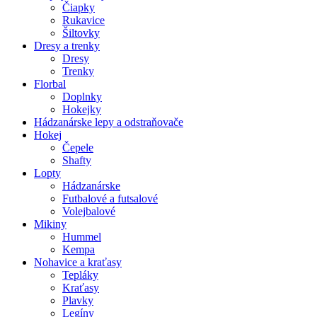
Čiapky
Rukavice
Šiltovky
Dresy a trenky
Dresy
Trenky
Florbal
Doplnky
Hokejky
Hádzanárske lepy a odstraňovače
Hokej
Čepele
Shafty
Lopty
Hádzanárske
Futbalové a futsalové
Volejbalové
Mikiny
Hummel
Kempa
Nohavice a kraťasy
Tepláky
Kraťasy
Plavky
Legíny