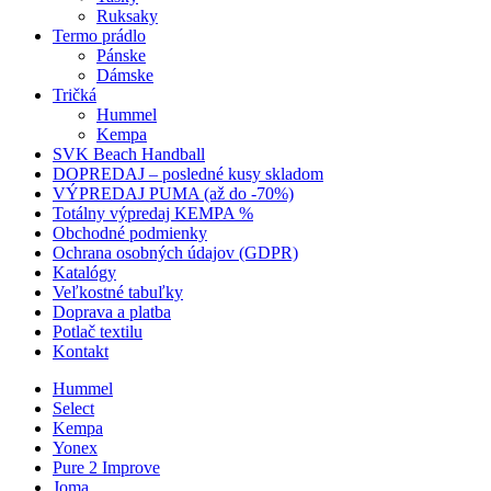
Ruksaky
Termo prádlo
Pánske
Dámske
Tričká
Hummel
Kempa
SVK Beach Handball
DOPREDAJ – posledné kusy skladom
VÝPREDAJ PUMA (až do -70%)
Totálny výpredaj KEMPA %
Obchodné podmienky
Ochrana osobných údajov (GDPR)
Katalógy
Veľkostné tabuľky
Doprava a platba
Potlač textilu
Kontakt
Hummel
Select
Kempa
Yonex
Pure 2 Improve
Joma