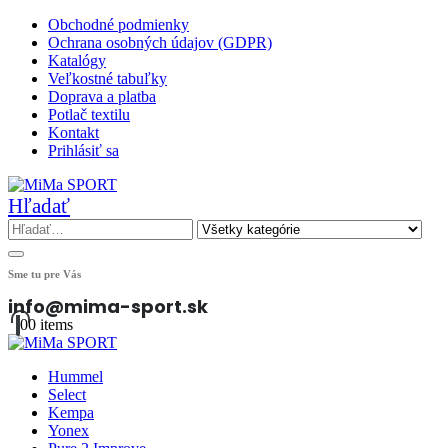
Obchodné podmienky
Ochrana osobných údajov (GDPR)
Katalógy
Veľkostné tabuľky
Doprava a platba
Potlač textilu
Kontakt
Prihlásiť sa
Hľadať
Sme tu pre Vás
info@mima-sport.sk
0
0 items
Hummel
Select
Kempa
Yonex