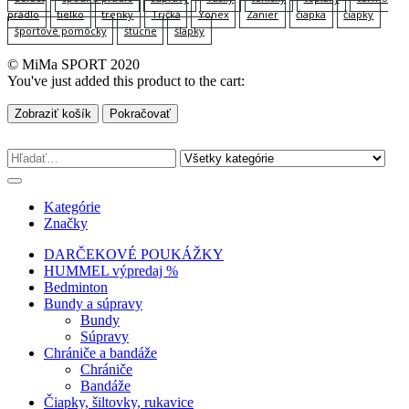
prádlo
tielko
trenky
Tričká
Yonex
Zanier
čiapka
čiapky
športové pomôcky
štucne
šľapky
© MiMa SPORT 2020
You've just added this product to the cart:
Zobraziť košík
Pokračovať
Kategórie
Značky
DARČEKOVÉ POUKÁŽKY
HUMMEL výpredaj %
Bedminton
Bundy a súpravy
Bundy
Súpravy
Chrániče a bandáže
Chrániče
Bandáže
Čiapky, šiltovky, rukavice