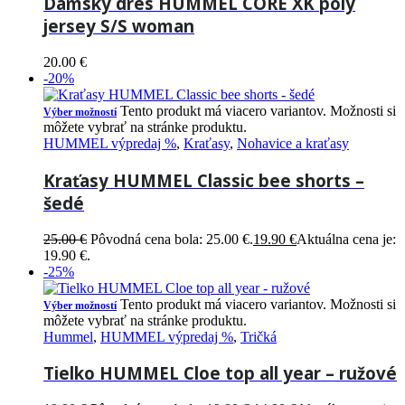
Dámsky dres HUMMEL CORE XK poly
jersey S/S woman
20.00
€
-20%
Tento produkt má viacero variantov. Možnosti si
Výber možností
môžete vybrať na stránke produktu.
HUMMEL výpredaj %
,
Kraťasy
,
Nohavice a kraťasy
Kraťasy HUMMEL Classic bee shorts –
šedé
25.00
€
Pôvodná cena bola: 25.00 €.
19.90
€
Aktuálna cena je:
19.90 €.
-25%
Tento produkt má viacero variantov. Možnosti si
Výber možností
môžete vybrať na stránke produktu.
Hummel
,
HUMMEL výpredaj %
,
Tričká
Tielko HUMMEL Cloe top all year – ružové