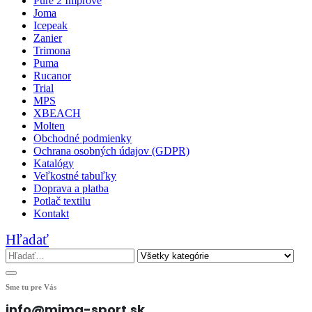
Pure 2 Improve
Joma
Icepeak
Zanier
Trimona
Puma
Rucanor
Trial
MPS
XBEACH
Molten
Obchodné podmienky
Ochrana osobných údajov (GDPR)
Katalógy
Veľkostné tabuľky
Doprava a platba
Potlač textilu
Kontakt
Hľadať
Sme tu pre Vás
info@mima-sport.sk