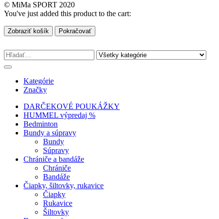
© MiMa SPORT 2020
You've just added this product to the cart:
Zobraziť košík
Pokračovať
Kategórie
Značky
DARČEKOVÉ POUKÁŽKY
HUMMEL výpredaj %
Bedminton
Bundy a súpravy
Bundy
Súpravy
Chrániče a bandáže
Chrániče
Bandáže
Čiapky, šiltovky, rukavice
Čiapky
Rukavice
Šiltovky