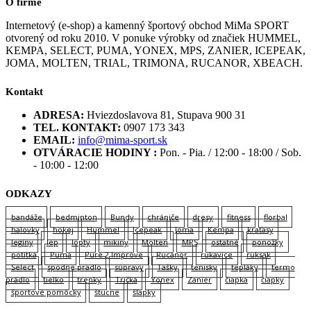
O firme
Internetový (e-shop) a kamenný športový obchod MiMa SPORT
otvorený od roku 2010. V ponuke výrobky od značiek HUMMEL,
KEMPA, SELECT, PUMA, YONEX, MPS, ZANIER, ICEPEAK,
JOMA, MOLTEN, TRIAL, TRIMONA, RUCANOR, XBEACH.
Kontakt
ADRESA:
Hviezdoslavova 81, Stupava 900 31
TEL. KONTAKT:
0907 173 343
EMAIL:
info@mima-sport.sk
OTVÁRACIE HODINY :
Pon. - Pia. / 12:00 - 18:00 / Sob.
- 10:00 - 12:00
ODKAZY
bandáže
bedminton
Bundy
chrániče
dresy
fitness
florbal
halovky
hokej
Hummel
Icepeak
Joma
Kempa
kraťasy
legíny
lep
lopty
mikiny
Molten
MPS
ostatné
ponožky
potítka
Puma
Pure 2 Improve
Rucanor
rukavice
ruksak
Select
spodne pradlo
súpravy
Tašky
tenisky
tepláky
termo
prádlo
tielko
trenky
Tričká
Yonex
Zanier
čiapka
čiapky
športové pomôcky
štucne
šľapky