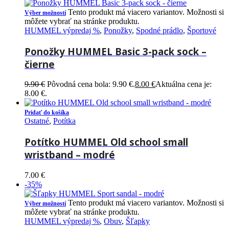
Tento produkt má viacero variantov. Možnosti si
Výber možností
môžete vybrať na stránke produktu.
HUMMEL výpredaj %
,
Ponožky
,
Spodné prádlo
,
Športové
Ponožky HUMMEL Basic 3-pack sock –
čierne
9.90
€
Pôvodná cena bola: 9.90 €.
8.00
€
Aktuálna cena je:
8.00 €.
Pridať do košíka
Ostatné
,
Potítka
Potítko HUMMEL Old school small
wristband – modré
7.00
€
-35%
Tento produkt má viacero variantov. Možnosti si
Výber možností
môžete vybrať na stránke produktu.
HUMMEL výpredaj %
,
Obuv
,
Šľapky