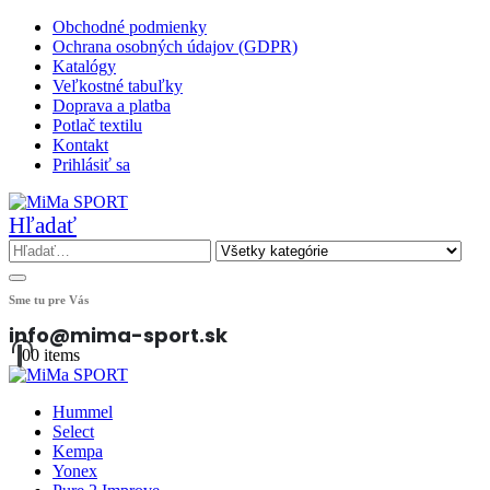
Obchodné podmienky
Ochrana osobných údajov (GDPR)
Katalógy
Veľkostné tabuľky
Doprava a platba
Potlač textilu
Kontakt
Prihlásiť sa
Hľadať
Sme tu pre Vás
info@mima-sport.sk
0
0 items
Hummel
Select
Kempa
Yonex