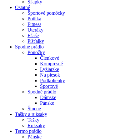
Šľapky
Ostatné
Športové pomôcky
Potítka
Fitness
Uteráky
Fľaše
Píšťalky
Spodné prádlo
Ponožky
Členkové
Kompresné
Lyžiarske
Na piesok
Podkolienky
Športové
Spodné prádlo
Dámske
Pánske
Štucne
Tašky a ruksaky
Tašky
Ruksaky
Termo prádlo
Pánske