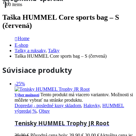
0
0 items
Taška HUMMEL Core sports bag – S
(červená)
Home
E-shop
Tašky a ruksaky
,
Tašky
Taška HUMMEL Core sports bag – S (červená)
Súvisiace produkty
-25%
Tento produkt má viacero variantov. Možnosti si
Výber možností
môžete vybrať na stránke produktu.
Dopredaj - posledné kusy skladom
,
Halovky
,
HUMMEL
výpredaj %
,
Obuv
Tenisky HUMMEL Trophy JR Root
39.90
€
Pôvodná cena bola: 39.90 €.
30.00
€
Aktuálna cena je: