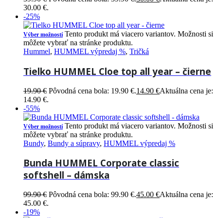
30.00 €.
-25%
Tento produkt má viacero variantov. Možnosti si
Výber možností
môžete vybrať na stránke produktu.
Hummel
,
HUMMEL výpredaj %
,
Tričká
Tielko HUMMEL Cloe top all year – čierne
19.90
€
Pôvodná cena bola: 19.90 €.
14.90
€
Aktuálna cena je:
14.90 €.
-55%
Tento produkt má viacero variantov. Možnosti si
Výber možností
môžete vybrať na stránke produktu.
Bundy
,
Bundy a súpravy
,
HUMMEL výpredaj %
Bunda HUMMEL Corporate classic
softshell – dámska
99.90
€
Pôvodná cena bola: 99.90 €.
45.00
€
Aktuálna cena je:
45.00 €.
-19%