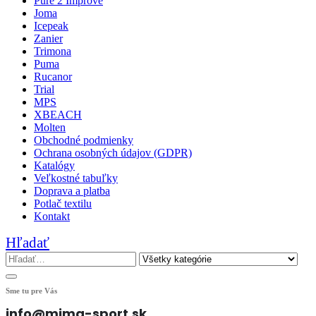
Pure 2 Improve
Joma
Icepeak
Zanier
Trimona
Puma
Rucanor
Trial
MPS
XBEACH
Molten
Obchodné podmienky
Ochrana osobných údajov (GDPR)
Katalógy
Veľkostné tabuľky
Doprava a platba
Potlač textilu
Kontakt
Hľadať
Sme tu pre Vás
info@mima-sport.sk