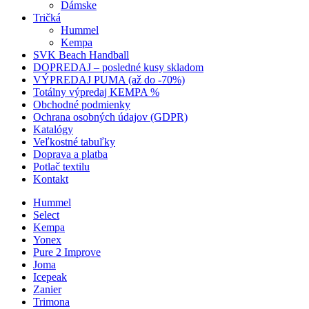
Dámske
Tričká
Hummel
Kempa
SVK Beach Handball
DOPREDAJ – posledné kusy skladom
VÝPREDAJ PUMA (až do -70%)
Totálny výpredaj KEMPA %
Obchodné podmienky
Ochrana osobných údajov (GDPR)
Katalógy
Veľkostné tabuľky
Doprava a platba
Potlač textilu
Kontakt
Hummel
Select
Kempa
Yonex
Pure 2 Improve
Joma
Icepeak
Zanier
Trimona