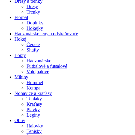
Dresy a trenky
Dresy
Trenky
Florbal
Doplnky
Hokejky
Hádzanárske lepy a odstraňovače
Hokej
Čepele
Shafty
Lopty
Hádzanárske
Futbalové a futsalové
Volejbalové
Mikiny
Hummel
Kempa
Nohavice a kraťasy
Tepláky
Kraťasy
Plavky
Legíny
Obuv
Halovky
Tenisky