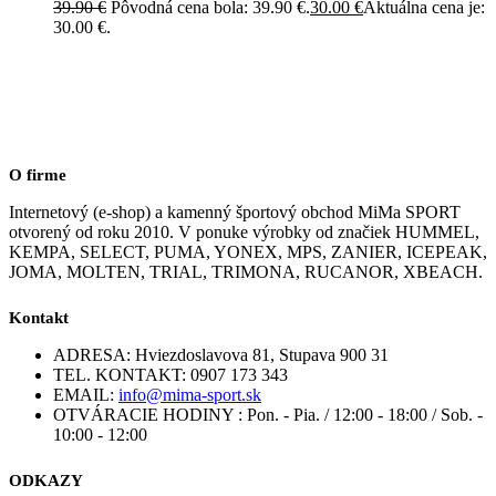
39.90
€
Pôvodná cena bola: 39.90 €.
30.00
€
Aktuálna cena je:
30.00 €.
O firme
Internetový (e-shop) a kamenný športový obchod MiMa SPORT
otvorený od roku 2010. V ponuke výrobky od značiek HUMMEL,
KEMPA, SELECT, PUMA, YONEX, MPS, ZANIER, ICEPEAK,
JOMA, MOLTEN, TRIAL, TRIMONA, RUCANOR, XBEACH.
Kontakt
ADRESA:
Hviezdoslavova 81, Stupava 900 31
TEL. KONTAKT:
0907 173 343
EMAIL:
info@mima-sport.sk
OTVÁRACIE HODINY :
Pon. - Pia. / 12:00 - 18:00 / Sob. -
10:00 - 12:00
ODKAZY