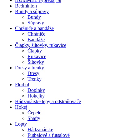
HUMMEL výpredaj %
Bedminton
Bundy a súpravy
Bundy
Súpravy
Chrániče a bandáže
Chrániče
Bandáže
Čiapky, šiltovky, rukavice
Čiapky
Rukavice
Šiltovky
Dresy a trenky
Dresy
Trenky
Florbal
Doplnky
Hokejky
Hádzanárske lepy a odstraňovače
Hokej
Čepele
Shafty
Lopty
Hádzanárske
Futbalové a futsalové