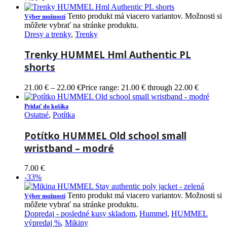
Tento produkt má viacero variantov. Možnosti si
Výber možností
môžete vybrať na stránke produktu.
Dresy a trenky
,
Trenky
Trenky HUMMEL Hml Authentic PL
shorts
21.00
€
–
22.00
€
Price range: 21.00 € through 22.00 €
Pridať do košíka
Ostatné
,
Potítka
Potítko HUMMEL Old school small
wristband – modré
7.00
€
-33%
Tento produkt má viacero variantov. Možnosti si
Výber možností
môžete vybrať na stránke produktu.
Dopredaj - posledné kusy skladom
,
Hummel
,
HUMMEL
výpredaj %
,
Mikiny