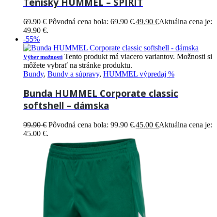
Tenisky HUMMEL – SPIRIT
69.90
€
Pôvodná cena bola: 69.90 €.
49.90
€
Aktuálna cena je:
49.90 €.
-55%
Tento produkt má viacero variantov. Možnosti si
Výber možností
môžete vybrať na stránke produktu.
Bundy
,
Bundy a súpravy
,
HUMMEL výpredaj %
Bunda HUMMEL Corporate classic
softshell – dámska
99.90
€
Pôvodná cena bola: 99.90 €.
45.00
€
Aktuálna cena je:
45.00 €.