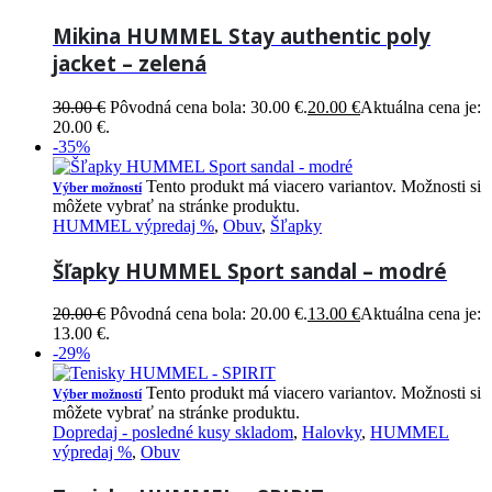
Mikina HUMMEL Stay authentic poly
jacket – zelená
30.00
€
Pôvodná cena bola: 30.00 €.
20.00
€
Aktuálna cena je:
20.00 €.
-35%
Tento produkt má viacero variantov. Možnosti si
Výber možností
môžete vybrať na stránke produktu.
HUMMEL výpredaj %
,
Obuv
,
Šľapky
Šľapky HUMMEL Sport sandal – modré
20.00
€
Pôvodná cena bola: 20.00 €.
13.00
€
Aktuálna cena je:
13.00 €.
-29%
Tento produkt má viacero variantov. Možnosti si
Výber možností
môžete vybrať na stránke produktu.
Dopredaj - posledné kusy skladom
,
Halovky
,
HUMMEL
výpredaj %
,
Obuv