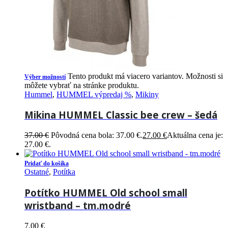
Tento produkt má viacero variantov. Možnosti si
Výber možností
môžete vybrať na stránke produktu.
Hummel
,
HUMMEL výpredaj %
,
Mikiny
Mikina HUMMEL Classic bee crew – šedá
37.00
€
Pôvodná cena bola: 37.00 €.
27.00
€
Aktuálna cena je:
27.00 €.
Pridať do košíka
Ostatné
,
Potítka
Potítko HUMMEL Old school small
wristband – tm.modré
7.00
€