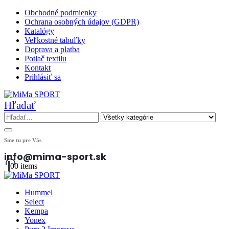
Obchodné podmienky
Ochrana osobných údajov (GDPR)
Katalógy
Veľkostné tabuľky
Doprava a platba
Potlač textilu
Kontakt
Prihlásiť sa
Hľadať
Sme tu pre Vás
info@mima-sport.sk
0
0 items
Hummel
Select
Kempa
Yonex