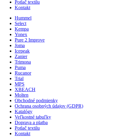
Potlač textilu
Kontakt
Hummel
Select
Kempa
Yonex
Pure 2 Improve
Joma
Icepeak
Zanier
Trimona
Puma
Rucanor
Trial
MPS
XBEACH
Molten
Obchodné podmienky
Ochrana osobných údajov (GDPR)
Katalógy
Veľkostné tabuľky
Doprava a platba
Potlač textilu
Kontakt