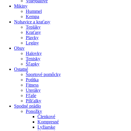
Volejbalové
Mikiny
Hummel
Kempa
Nohavice a kraťasy
Tepláky
Kraťasy
Plavky
Legíny
Obuv
Halovky
Tenisky
Šľapky
Ostatné
Športové pomôcky
Potítka
Fitness
Uteráky
Fľaše
Píšťalky
Spodné prádlo
Ponožky
Členkové
Kompresné
Lyžiarske