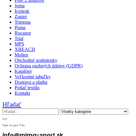
Pure 2 Improve
Joma
Icepeak
Zanier
Trimona
Puma
Rucanor
Trial
MPS
XBEACH
Molten
Obchodné podmienky
Ochrana osobných údajov (GDPR)
Katalógy
Veľkostné tabuľky
Doprava a platba
Potlač textilu
Kontakt
Hľadať
Sme tu pre Vás
info@mima-sport.sk