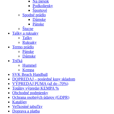
Na piesok
Podkolienky
Športové
Spodné prádlo
Dámske
Pánske
Štucne
Tašky a ruksaky
Tašky
Ruksaky
Termo prádlo
Pánske
Dámske
Tričká
Hummel
Kempa
SVK Beach Handball
DOPREDAJ – posledné kusy skladom
VÝPREDAJ PUMA (až do -70%)
Totálny výpredaj KEMPA %
Obchodné podmienky
Ochrana osobných údajov (GDPR)
Katalógy
Veľkostné tabuľky
Doprava a platba