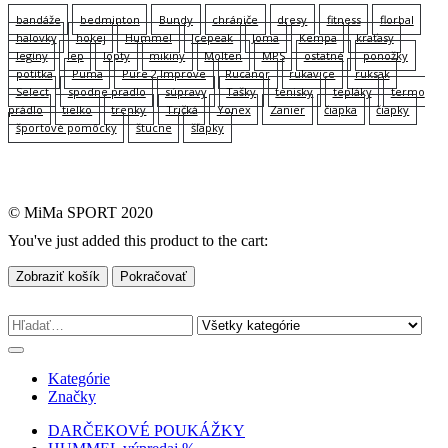
bandáže
bedminton
Bundy
chrániče
dresy
fitness
florbal
halovky
hokej
Hummel
Icepeak
Joma
Kempa
kraťasy
legíny
lep
lopty
mikiny
Molten
MPS
ostatné
ponožky
potítka
Puma
Pure 2 Improve
Rucanor
rukavice
ruksak
Select
spodne pradlo
súpravy
Tašky
tenisky
tepláky
termo
prádlo
tielko
trenky
Tričká
Yonex
Zanier
čiapka
čiapky
športové pomôcky
štucne
šľapky
© MiMa SPORT 2020
You've just added this product to the cart:
Zobraziť košík
Pokračovať
Kategórie
Značky
DARČEKOVÉ POUKÁŽKY