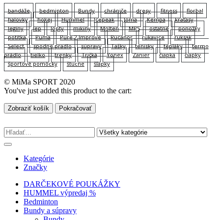
bandáže
bedminton
Bundy
chrániče
dresy
fitness
florbal
halovky
hokej
Hummel
Icepeak
Joma
Kempa
kraťasy
legíny
lep
lopty
mikiny
Molten
MPS
ostatné
ponožky
potítka
Puma
Pure 2 Improve
Rucanor
rukavice
ruksak
Select
spodne pradlo
súpravy
Tašky
tenisky
tepláky
termo
prádlo
tielko
trenky
Tričká
Yonex
Zanier
čiapka
čiapky
športové pomôcky
štucne
šľapky
© MiMa SPORT 2020
You've just added this product to the cart:
Zobraziť košík
Pokračovať
Kategórie
Značky
DARČEKOVÉ POUKÁŽKY
HUMMEL výpredaj %
Bedminton
Bundy a súpravy
Bundy