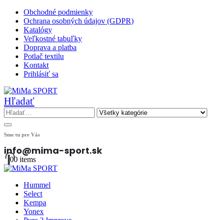
Obchodné podmienky
Ochrana osobných údajov (GDPR)
Katalógy
Veľkostné tabuľky
Doprava a platba
Potlač textilu
Kontakt
Prihlásiť sa
Hľadať
Sme tu pre Vás
info@mima-sport.sk
0
0 items
Hummel
Select
Kempa
Yonex