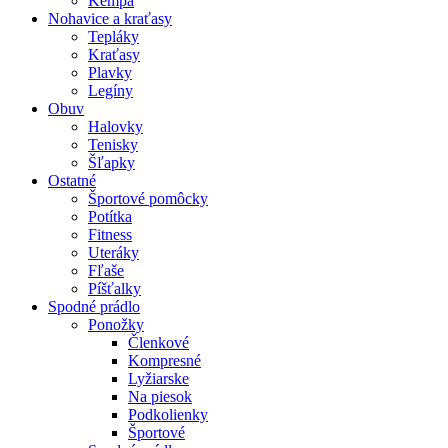
Kempa
Nohavice a kraťasy
Tepláky
Kraťasy
Plavky
Legíny
Obuv
Halovky
Tenisky
Šľapky
Ostatné
Športové pomôcky
Potítka
Fitness
Uteráky
Fľaše
Píšťalky
Spodné prádlo
Ponožky
Členkové
Kompresné
Lyžiarske
Na piesok
Podkolienky
Športové