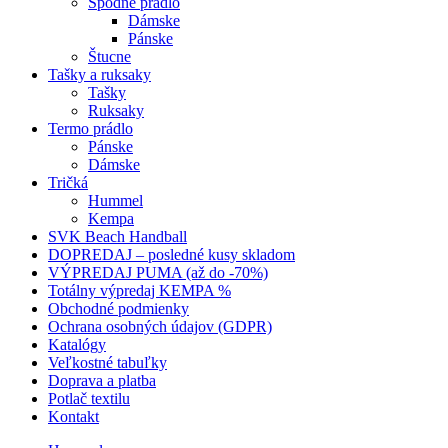
Spodné prádlo
Dámske
Pánske
Štucne
Tašky a ruksaky
Tašky
Ruksaky
Termo prádlo
Pánske
Dámske
Tričká
Hummel
Kempa
SVK Beach Handball
DOPREDAJ – posledné kusy skladom
VÝPREDAJ PUMA (až do -70%)
Totálny výpredaj KEMPA %
Obchodné podmienky
Ochrana osobných údajov (GDPR)
Katalógy
Veľkostné tabuľky
Doprava a platba
Potlač textilu
Kontakt