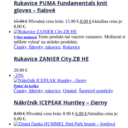
Rukavice PUMA Fundamentals knit
gloves – fialové
15.90
€
Pôvodná cena bola: 15.90 €.
8.00
€
Aktuálna cena je:
8.00 €.
Tento produkt má viacero variantov. Možnosti si
Výber možností
môžete vybrať na stránke produktu.
Čiapky, šiltovky, rukavice
,
Rukavice
Rukavice ZANIER City.ZB HE
29.90
€
-33%
Pridať do košíka
Čiapky, šiltovky, rukavice
,
Ostatné
,
Športové pomôcky
Nákrčník ICEPEAK Huntley – čierny
8.90
€
Pôvodná cena bola: 8.90 €.
6.00
€
Aktuálna cena je:
6.00 €.