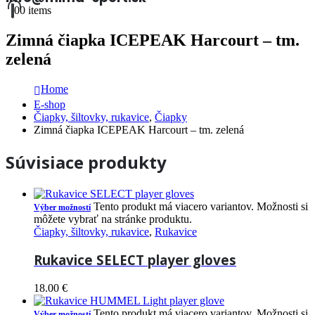
0
0 items
Zimná čiapka ICEPEAK Harcourt – tm.
zelená
Home
E-shop
Čiapky, šiltovky, rukavice
,
Čiapky
Zimná čiapka ICEPEAK Harcourt – tm. zelená
Súvisiace produkty
Tento produkt má viacero variantov. Možnosti si
Výber možností
môžete vybrať na stránke produktu.
Čiapky, šiltovky, rukavice
,
Rukavice
Rukavice SELECT player gloves
18.00
€
Tento produkt má viacero variantov. Možnosti si
Výber možností