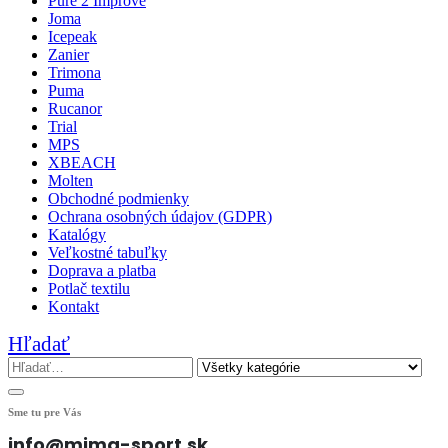
Pure 2 Improve
Joma
Icepeak
Zanier
Trimona
Puma
Rucanor
Trial
MPS
XBEACH
Molten
Obchodné podmienky
Ochrana osobných údajov (GDPR)
Katalógy
Veľkostné tabuľky
Doprava a platba
Potlač textilu
Kontakt
Hľadať
Sme tu pre Vás
info@mima-sport.sk