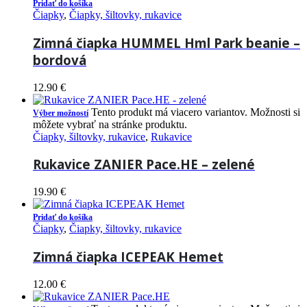
Pridať do košíka
Čiapky
,
Čiapky, šiltovky, rukavice
Zimná čiapka HUMMEL Hml Park beanie –
bordová
12.90
€
Tento produkt má viacero variantov. Možnosti si
Výber možností
môžete vybrať na stránke produktu.
Čiapky, šiltovky, rukavice
,
Rukavice
Rukavice ZANIER Pace.HE – zelené
19.90
€
Pridať do košíka
Čiapky
,
Čiapky, šiltovky, rukavice
Zimná čiapka ICEPEAK Hemet
12.00
€