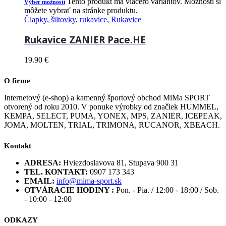
Tento produkt má viacero variantov. Možnosti si
Výber možností
môžete vybrať na stránke produktu.
Čiapky, šiltovky, rukavice
,
Rukavice
Rukavice ZANIER Pace.HE
19.90
€
O firme
Internetový (e-shop) a kamenný športový obchod MiMa SPORT
otvorený od roku 2010. V ponuke výrobky od značiek HUMMEL,
KEMPA, SELECT, PUMA, YONEX, MPS, ZANIER, ICEPEAK,
JOMA, MOLTEN, TRIAL, TRIMONA, RUCANOR, XBEACH.
Kontakt
ADRESA:
Hviezdoslavova 81, Stupava 900 31
TEL. KONTAKT:
0907 173 343
EMAIL:
info@mima-sport.sk
OTVÁRACIE HODINY :
Pon. - Pia. / 12:00 - 18:00 / Sob.
- 10:00 - 12:00
ODKAZY