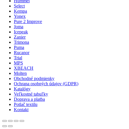
Hummel
Select
Kempa
Yonex
Pure 2 Improve
Joma
Icepeak
Zanier
Trimona
Puma
Rucanor
Trial
MPS
XBEACH
Molten
Obchodné podmienky
Ochrana osobných údajov (GDPR)
Katalógy
Veľkostné tabuľky
Doprava a platba
Potlač textilu
Kontakt