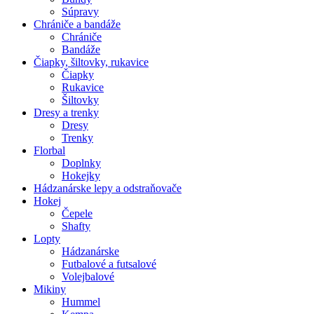
Súpravy
Chrániče a bandáže
Chrániče
Bandáže
Čiapky, šiltovky, rukavice
Čiapky
Rukavice
Šiltovky
Dresy a trenky
Dresy
Trenky
Florbal
Doplnky
Hokejky
Hádzanárske lepy a odstraňovače
Hokej
Čepele
Shafty
Lopty
Hádzanárske
Futbalové a futsalové
Volejbalové
Mikiny
Hummel