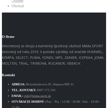
Home
Obchod
O firme
Internetový (e-shop) a kamenný športový obchod MiMa SPORT
otvorený od roku 2010. V ponuke výrobky od značiek HUMMEL,
KEMPA, SELECT, PUMA, YONEX, MPS, ZANIER, ICEPEAK, JOMA,
MOLTEN, TRIAL, TRIMONA, RUCANOR, XBEACH.
Kontakt
ADRESA:
Hviezdoslavova 81, Stupava 900 31
TEL. KONTAKT:
0907 173 343
EMAIL:
info@mima-sport.sk
OTVÁRACIE HODINY :
Pon. - Pia. / 12:00 - 18:00 / Sob. - 10:00 -
12:00