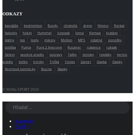
ODKAZY
bandáže
bedminton
Bundy
chrániče
dresy
fitness
florbal
halovky
hokej
Hummel
Icepeak
Joma
Kempa
kraťasy
legíny
lep
lopty
mikiny
Molten
MPS
ostatné
ponožky
potítka
Puma
Pure 2 Improve
Rucanor
rukavice
ruksak
Select
spodne pradlo
súpravy
Tašky
tenisky
tepláky
termo
prádlo
tielko
trenky
Tričká
Yonex
Zanier
čiapka
čiapky
športové pomôcky
štucne
šľapky
© MiMa SPORT 2020
Kategórie
Značky