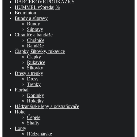
DARČEKOVÉ POUKÁŽKY
HUMMEL výpredaj %
Bedminton
Bundy a súpravy
Bundy
Súpravy
Chrániče a bandáže
Chrániče
Bandáže
Čiapky, šiltovky, rukavice
Čiapky
Rukavice
Šiltovky
Dresy a trenky
Dresy
Trenky
Florbal
Doplnky
Hokejky
Hádzanárske lepy a odstraňovače
Hokej
Čepele
Shafty
Lopty
Hádzanárske