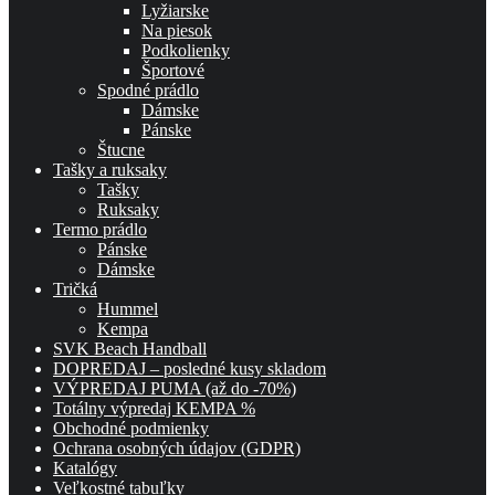
Lyžiarske
Na piesok
Podkolienky
Športové
Spodné prádlo
Dámske
Pánske
Štucne
Tašky a ruksaky
Tašky
Ruksaky
Termo prádlo
Pánske
Dámske
Tričká
Hummel
Kempa
SVK Beach Handball
DOPREDAJ – posledné kusy skladom
VÝPREDAJ PUMA (až do -70%)
Totálny výpredaj KEMPA %
Obchodné podmienky
Ochrana osobných údajov (GDPR)
Katalógy
Veľkostné tabuľky