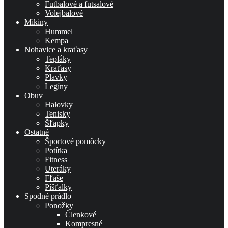
Futbalové a futsalové
Volejbalové
Mikiny
Hummel
Kempa
Nohavice a kraťasy
Tepláky
Kraťasy
Plavky
Legíny
Obuv
Halovky
Tenisky
Šľapky
Ostatné
Športové pomôcky
Potítka
Fitness
Uteráky
Fľaše
Píšťalky
Spodné prádlo
Ponožky
Členkové
Kompresné