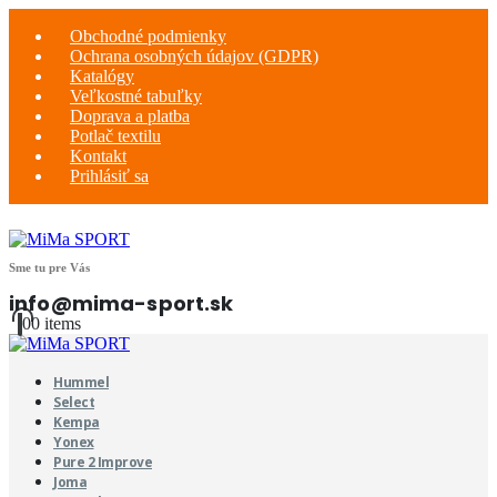
Obchodné podmienky
Ochrana osobných údajov (GDPR)
Katalógy
Veľkostné tabuľky
Doprava a platba
Potlač textilu
Kontakt
Prihlásiť sa
Sme tu pre Vás
info@mima-sport.sk
0
0 items
Hummel
Select
Kempa
Yonex
Pure 2 Improve
Joma