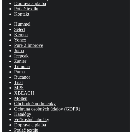
Doprava a platba
Potlač textilu
Kontakt
Hummel
Select
Kempa
Yonex
Pure 2 Improve
Joma
Icepeak
Zanier
Trimona
Puma
Rucanor
Trial
MPS
XBEACH
Molten
Obchodné podmienky
Ochrana osobných údajov (GDPR)
Katalógy
Veľkostné tabuľky
Doprava a platba
Potlač textilu