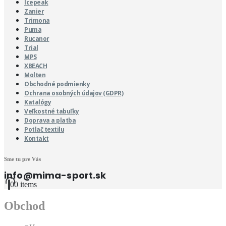
Icepeak
Zanier
Trimona
Puma
Rucanor
Trial
MPS
XBEACH
Molten
Obchodné podmienky
Ochrana osobných údajov (GDPR)
Katalógy
Veľkostné tabuľky
Doprava a platba
Potlač textilu
Kontakt
Sme tu pre Vás
info@mima-sport.sk
0
0 items
Obchod