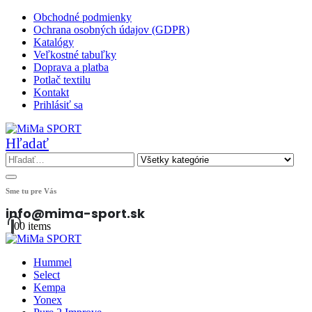
Obchodné podmienky
Ochrana osobných údajov (GDPR)
Katalógy
Veľkostné tabuľky
Doprava a platba
Potlač textilu
Kontakt
Prihlásiť sa
Hľadať
Sme tu pre Vás
info@mima-sport.sk
0
0 items
Hummel
Select
Kempa
Yonex