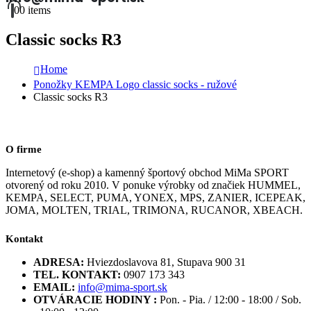
0
0 items
Classic socks R3
Home
Ponožky KEMPA Logo classic socks - ružové
Classic socks R3
O firme
Internetový (e-shop) a kamenný športový obchod MiMa SPORT
otvorený od roku 2010. V ponuke výrobky od značiek HUMMEL,
KEMPA, SELECT, PUMA, YONEX, MPS, ZANIER, ICEPEAK,
JOMA, MOLTEN, TRIAL, TRIMONA, RUCANOR, XBEACH.
Kontakt
ADRESA:
Hviezdoslavova 81, Stupava 900 31
TEL. KONTAKT:
0907 173 343
EMAIL:
info@mima-sport.sk
OTVÁRACIE HODINY :
Pon. - Pia. / 12:00 - 18:00 / Sob.