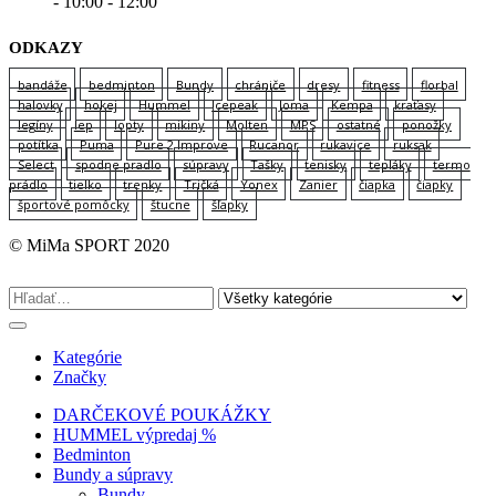
- 10:00 - 12:00
ODKAZY
bandáže
bedminton
Bundy
chrániče
dresy
fitness
florbal
halovky
hokej
Hummel
Icepeak
Joma
Kempa
kraťasy
legíny
lep
lopty
mikiny
Molten
MPS
ostatné
ponožky
potítka
Puma
Pure 2 Improve
Rucanor
rukavice
ruksak
Select
spodne pradlo
súpravy
Tašky
tenisky
tepláky
termo
prádlo
tielko
trenky
Tričká
Yonex
Zanier
čiapka
čiapky
športové pomôcky
štucne
šľapky
© MiMa SPORT 2020
Kategórie
Značky
DARČEKOVÉ POUKÁŽKY
HUMMEL výpredaj %
Bedminton
Bundy a súpravy
Bundy