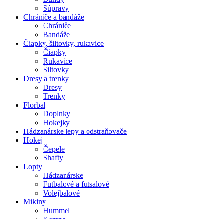
Súpravy
Chrániče a bandáže
Chrániče
Bandáže
Čiapky, šiltovky, rukavice
Čiapky
Rukavice
Šiltovky
Dresy a trenky
Dresy
Trenky
Florbal
Doplnky
Hokejky
Hádzanárske lepy a odstraňovače
Hokej
Čepele
Shafty
Lopty
Hádzanárske
Futbalové a futsalové
Volejbalové
Mikiny
Hummel