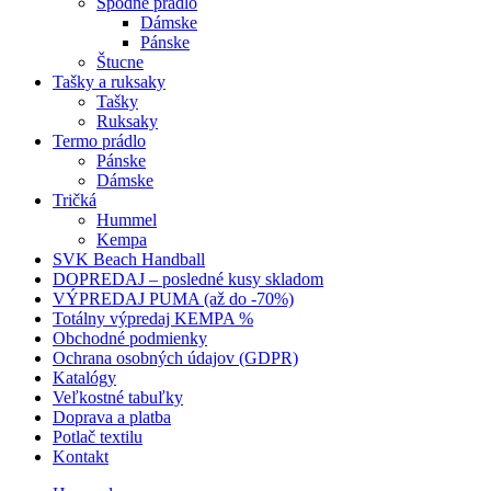
Spodné prádlo
Dámske
Pánske
Štucne
Tašky a ruksaky
Tašky
Ruksaky
Termo prádlo
Pánske
Dámske
Tričká
Hummel
Kempa
SVK Beach Handball
DOPREDAJ – posledné kusy skladom
VÝPREDAJ PUMA (až do -70%)
Totálny výpredaj KEMPA %
Obchodné podmienky
Ochrana osobných údajov (GDPR)
Katalógy
Veľkostné tabuľky
Doprava a platba
Potlač textilu
Kontakt