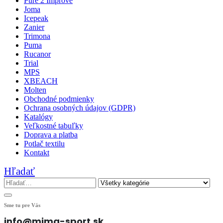
Pure 2 Improve
Joma
Icepeak
Zanier
Trimona
Puma
Rucanor
Trial
MPS
XBEACH
Molten
Obchodné podmienky
Ochrana osobných údajov (GDPR)
Katalógy
Veľkostné tabuľky
Doprava a platba
Potlač textilu
Kontakt
Hľadať
Sme tu pre Vás
info@mima-sport.sk