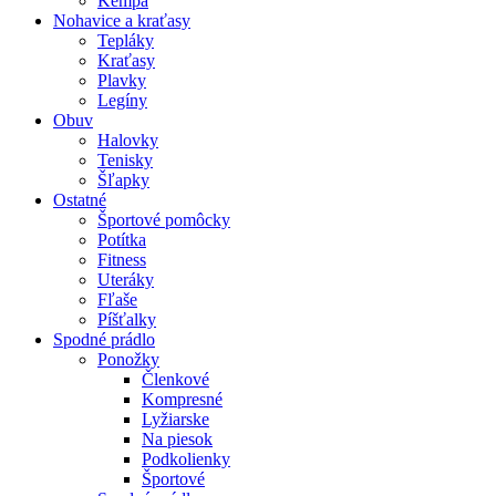
Kempa
Nohavice a kraťasy
Tepláky
Kraťasy
Plavky
Legíny
Obuv
Halovky
Tenisky
Šľapky
Ostatné
Športové pomôcky
Potítka
Fitness
Uteráky
Fľaše
Píšťalky
Spodné prádlo
Ponožky
Členkové
Kompresné
Lyžiarske
Na piesok
Podkolienky
Športové