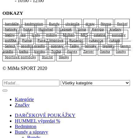
- 10:00 - 12:00
ODKAZY
bandáže
bedminton
Bundy
chrániče
dresy
fitness
florbal
halovky
hokej
Hummel
Icepeak
Joma
Kempa
kraťasy
legíny
lep
lopty
mikiny
Molten
MPS
ostatné
ponožky
potítka
Puma
Pure 2 Improve
Rucanor
rukavice
ruksak
Select
spodne pradlo
súpravy
Tašky
tenisky
tepláky
termo
prádlo
tielko
trenky
Tričká
Yonex
Zanier
čiapka
čiapky
športové pomôcky
štucne
šľapky
© MiMa SPORT 2020
Kategórie
Značky
DARČEKOVÉ POUKÁŽKY
HUMMEL výpredaj %
Bedminton
Bundy a súpravy
Bundy