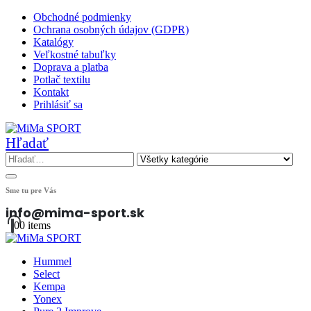
Obchodné podmienky
Ochrana osobných údajov (GDPR)
Katalógy
Veľkostné tabuľky
Doprava a platba
Potlač textilu
Kontakt
Prihlásiť sa
Hľadať
Sme tu pre Vás
info@mima-sport.sk
0
0 items
Hummel
Select
Kempa
Yonex