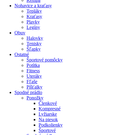
Kempa
Nohavice a kraťasy
Tepláky
Kraťasy
Plavky
Legíny
Obuv
Halovky
Tenisky
Šľapky
Ostatné
Športové pomôcky
Potítka
Fitness
Uteráky
Fľaše
Píšťalky
Spodné prádlo
Ponožky
Členkové
Kompresné
Lyžiarske
Na piesok
Podkolienky
Športové