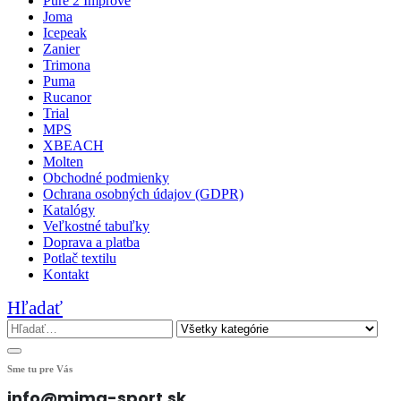
Pure 2 Improve
Joma
Icepeak
Zanier
Trimona
Puma
Rucanor
Trial
MPS
XBEACH
Molten
Obchodné podmienky
Ochrana osobných údajov (GDPR)
Katalógy
Veľkostné tabuľky
Doprava a platba
Potlač textilu
Kontakt
Hľadať
Sme tu pre Vás
info@mima-sport.sk