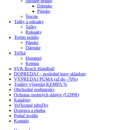
Spodné prádlo
Dámske
Pánske
Štucne
Tašky a ruksaky
Tašky
Ruksaky
Termo prádlo
Pánske
Dámske
Tričká
Hummel
Kempa
SVK Beach Handball
DOPREDAJ – posledné kusy skladom
VÝPREDAJ PUMA (až do -70%)
Totálny výpredaj KEMPA %
Obchodné podmienky
Ochrana osobných údajov (GDPR)
Katalógy
Veľkostné tabuľky
Doprava a platba
Potlač textilu
Kontakt