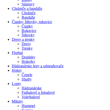
Súpravy
Chrániče a bandáže
Chrániče
Bandáže
Čiapky, šiltovky, rukavice
Čiapky
Rukavice
Šiltovky
Dresy a trenky
Dresy
Trenky
Florbal
Doplnky
Hokejky
Hádzanárske lepy a odstraňovače
Hokej
Čepele
Shafty
Lopty
Hádzanárske
Futbalové a futsalové
Volejbalové
Mikiny
Hummel