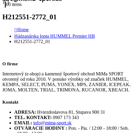
0
0 items
H212551-2772_01
Home
Hádzanárska lopta HUMMEL Premier HB
H212551-2772_01
O firme
Internetový (e-shop) a kamenný športový obchod MiMa SPORT
otvorený od roku 2010. V ponuke výrobky od značiek HUMMEL,
KEMPA, SELECT, PUMA, YONEX, MPS, ZANIER, ICEPEAK,
JOMA, MOLTEN, TRIAL, TRIMONA, RUCANOR, XBEACH.
Kontakt
ADRESA:
Hviezdoslavova 81, Stupava 900 31
TEL. KONTAKT:
0907 173 343
EMAIL:
info@mima-sport.sk
OTVÁRACIE HODINY :
Pon. - Pia. / 12:00 - 18:00 / Sob.