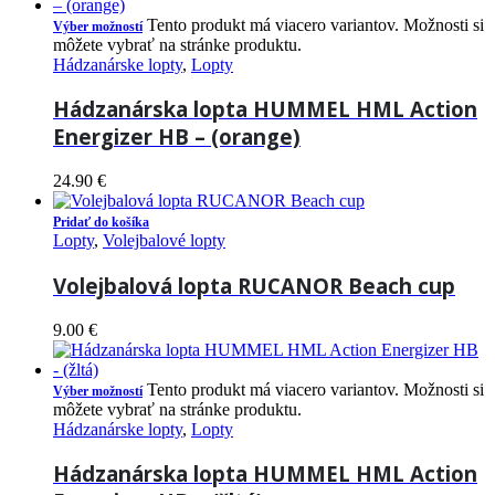
Tento produkt má viacero variantov. Možnosti si
Výber možností
môžete vybrať na stránke produktu.
Hádzanárske lopty
,
Lopty
Hádzanárska lopta HUMMEL HML Action
Energizer HB – (orange)
24.90
€
Pridať do košíka
Lopty
,
Volejbalové lopty
Volejbalová lopta RUCANOR Beach cup
9.00
€
Tento produkt má viacero variantov. Možnosti si
Výber možností
môžete vybrať na stránke produktu.
Hádzanárske lopty
,
Lopty
Hádzanárska lopta HUMMEL HML Action