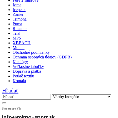
Pure 2 Improve
Joma
Icepeak
Zanier
Trimona
Puma
Rucanor
Trial
MPS
XBEACH
Molten
Obchodné podmienky
Ochrana osobných údajov (GDPR)
Katalógy
Veľkostné tabuľky
Doprava a platba
Potlač textilu
Kontakt
Hľadať
Sme tu pre Vás
info@mima-sport.sk