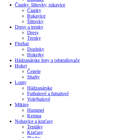
Čiapky, šiltovky, rukavice
Čiapky
Rukavice
Šiltovky
Dresy a trenky
Dresy
Trenky
Florbal
Doplnky
Hokejky
Hádzanárske lepy a odstraňovače
Hokej
Čepele
Shafty
Lopty
Hádzanárske
Futbalové a futsalové
Volejbalové
Mikiny
Hummel
Kempa
Nohavice a kraťasy
Tepláky
Kraťasy
Plavky