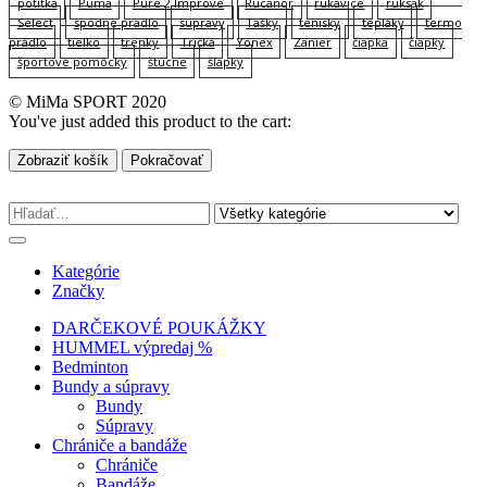
potítka
Puma
Pure 2 Improve
Rucanor
rukavice
ruksak
Select
spodne pradlo
súpravy
Tašky
tenisky
tepláky
termo
prádlo
tielko
trenky
Tričká
Yonex
Zanier
čiapka
čiapky
športové pomôcky
štucne
šľapky
© MiMa SPORT 2020
You've just added this product to the cart:
Zobraziť košík
Pokračovať
Kategórie
Značky
DARČEKOVÉ POUKÁŽKY
HUMMEL výpredaj %
Bedminton
Bundy a súpravy
Bundy
Súpravy
Chrániče a bandáže
Chrániče
Bandáže