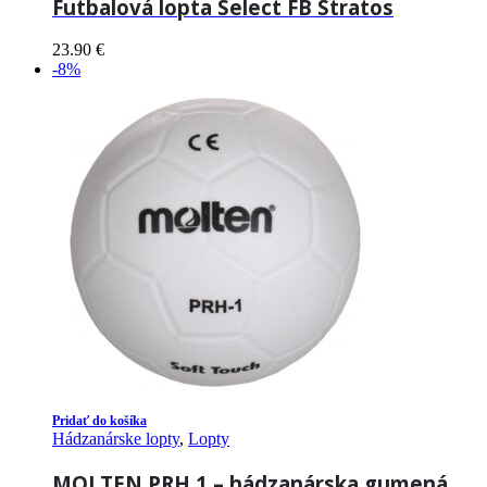
Futbalová lopta Select FB Stratos
23.90
€
-8%
Pridať do košíka
Hádzanárske lopty
,
Lopty
MOLTEN PRH 1 – hádzanárska gumená