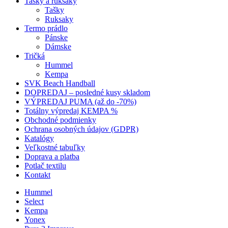
Tašky a ruksaky
Tašky
Ruksaky
Termo prádlo
Pánske
Dámske
Tričká
Hummel
Kempa
SVK Beach Handball
DOPREDAJ – posledné kusy skladom
VÝPREDAJ PUMA (až do -70%)
Totálny výpredaj KEMPA %
Obchodné podmienky
Ochrana osobných údajov (GDPR)
Katalógy
Veľkostné tabuľky
Doprava a platba
Potlač textilu
Kontakt
Hummel
Select
Kempa
Yonex