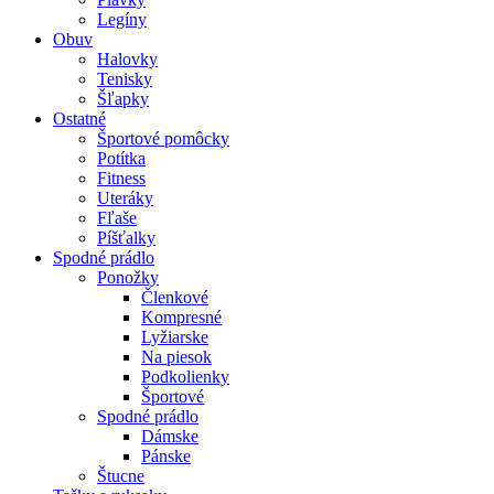
Legíny
Obuv
Halovky
Tenisky
Šľapky
Ostatné
Športové pomôcky
Potítka
Fitness
Uteráky
Fľaše
Píšťalky
Spodné prádlo
Ponožky
Členkové
Kompresné
Lyžiarske
Na piesok
Podkolienky
Športové
Spodné prádlo
Dámske
Pánske
Štucne