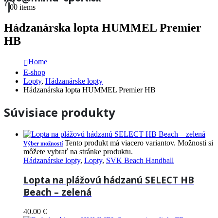
0
0 items
Hádzanárska lopta HUMMEL Premier
HB
Home
E-shop
Lopty
,
Hádzanárske lopty
Hádzanárska lopta HUMMEL Premier HB
Súvisiace produkty
Tento produkt má viacero variantov. Možnosti si
Výber možností
môžete vybrať na stránke produktu.
Hádzanárske lopty
,
Lopty
,
SVK Beach Handball
Lopta na plážovú hádzanú SELECT HB
Beach – zelená
40.00
€