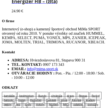
Energizer HB – (žltá)
24.90
€
O firme
Internetový (e-shop) a kamenný športový obchod MiMa SPORT
otvorený od roku 2010. V ponuke výrobky od značiek HUMMEL,
KEMPA, SELECT, PUMA, YONEX, MPS, ZANIER, ICEPEAK,
JOMA, MOLTEN, TRIAL, TRIMONA, RUCANOR, XBEACH.
Kontakt
ADRESA:
Hviezdoslavova 81, Stupava 900 31
TEL. KONTAKT:
0907 173 343
EMAIL:
info@mima-sport.sk
OTVÁRACIE HODINY :
Pon. - Pia. / 12:00 - 18:00 / Sob.
- 10:00 - 12:00
ODKAZY
bandáže
bedminton
Bundy
chrániče
dresy
fitness
florbal
halovky
hokej
Hummel
Icepeak
Joma
Kempa
kraťasy
legíny
lep
lopty
mikiny
Molten
MPS
ostatné
ponožky