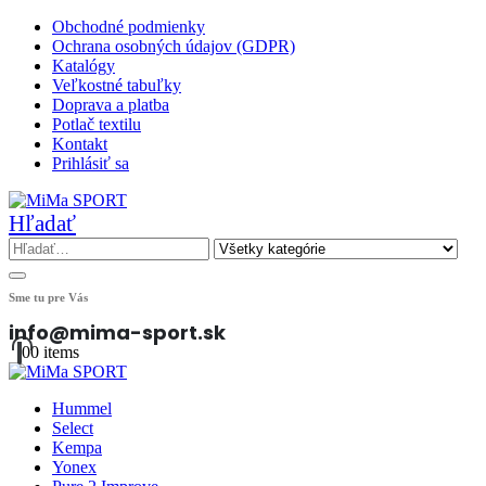
Obchodné podmienky
Ochrana osobných údajov (GDPR)
Katalógy
Veľkostné tabuľky
Doprava a platba
Potlač textilu
Kontakt
Prihlásiť sa
Hľadať
Sme tu pre Vás
info@mima-sport.sk
0
0 items
Hummel
Select
Kempa
Yonex