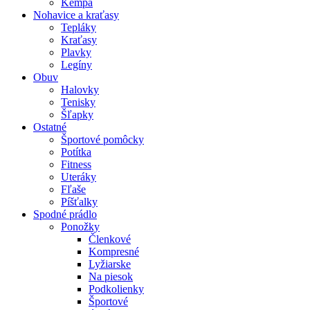
Kempa
Nohavice a kraťasy
Tepláky
Kraťasy
Plavky
Legíny
Obuv
Halovky
Tenisky
Šľapky
Ostatné
Športové pomôcky
Potítka
Fitness
Uteráky
Fľaše
Píšťalky
Spodné prádlo
Ponožky
Členkové
Kompresné
Lyžiarske
Na piesok
Podkolienky
Športové