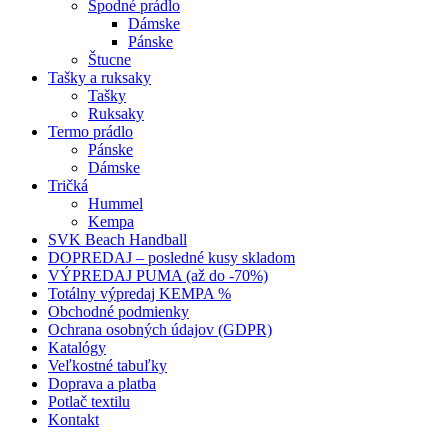
Spodné prádlo
Dámske
Pánske
Štucne
Tašky a ruksaky
Tašky
Ruksaky
Termo prádlo
Pánske
Dámske
Tričká
Hummel
Kempa
SVK Beach Handball
DOPREDAJ – posledné kusy skladom
VÝPREDAJ PUMA (až do -70%)
Totálny výpredaj KEMPA %
Obchodné podmienky
Ochrana osobných údajov (GDPR)
Katalógy
Veľkostné tabuľky
Doprava a platba
Potlač textilu
Kontakt