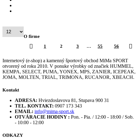
O firme
1
2
3
…
55
56
Internetový (e-shop) a kamenný športový obchod MiMa SPORT
otvorený od roku 2010. V ponuke výrobky od značiek HUMMEL,
KEMPA, SELECT, PUMA, YONEX, MPS, ZANIER, ICEPEAK,
JOMA, MOLTEN, TRIAL, TRIMONA, RUCANOR, XBEACH.
Kontakt
ADRESA:
Hviezdoslavova 81, Stupava 900 31
TEL. KONTAKT:
0907 173 343
EMAIL:
info@mima-sport.sk
OTVÁRACIE HODINY :
Pon. - Pia. / 12:00 - 18:00 / Sob.
- 10:00 - 12:00
ODKAZY