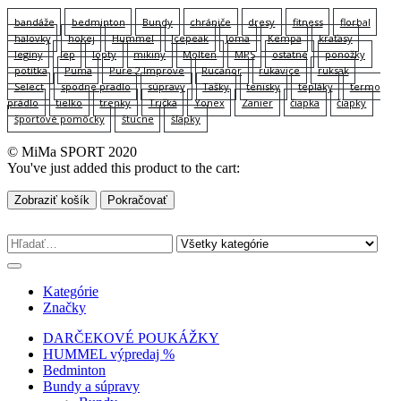
bandáže
bedminton
Bundy
chrániče
dresy
fitness
florbal
halovky
hokej
Hummel
Icepeak
Joma
Kempa
kraťasy
legíny
lep
lopty
mikiny
Molten
MPS
ostatné
ponožky
potítka
Puma
Pure 2 Improve
Rucanor
rukavice
ruksak
Select
spodne pradlo
súpravy
Tašky
tenisky
tepláky
termo
prádlo
tielko
trenky
Tričká
Yonex
Zanier
čiapka
čiapky
športové pomôcky
štucne
šľapky
© MiMa SPORT 2020
You've just added this product to the cart:
Zobraziť košík
Pokračovať
Kategórie
Značky
DARČEKOVÉ POUKÁŽKY
HUMMEL výpredaj %
Bedminton
Bundy a súpravy