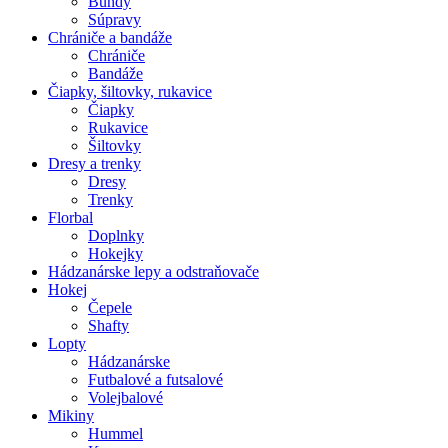
Bundy
Súpravy
Chrániče a bandáže
Chrániče
Bandáže
Čiapky, šiltovky, rukavice
Čiapky
Rukavice
Šiltovky
Dresy a trenky
Dresy
Trenky
Florbal
Doplnky
Hokejky
Hádzanárske lepy a odstraňovače
Hokej
Čepele
Shafty
Lopty
Hádzanárske
Futbalové a futsalové
Volejbalové
Mikiny
Hummel