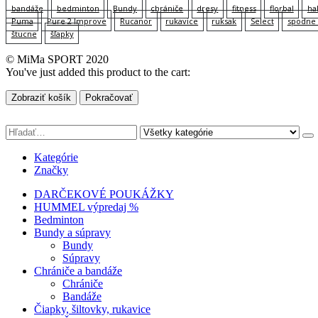
bandáže
bedminton
Bundy
chrániče
dresy
fitness
florbal
ha
Puma
Pure 2 Improve
Rucanor
rukavice
ruksak
Select
spodne 
štucne
šľapky
© MiMa SPORT 2020
You've just added this product to the cart:
Zobraziť košík
Pokračovať
Kategórie
Značky
DARČEKOVÉ POUKÁŽKY
HUMMEL výpredaj %
Bedminton
Bundy a súpravy
Bundy
Súpravy
Chrániče a bandáže
Chrániče
Bandáže
Čiapky, šiltovky, rukavice