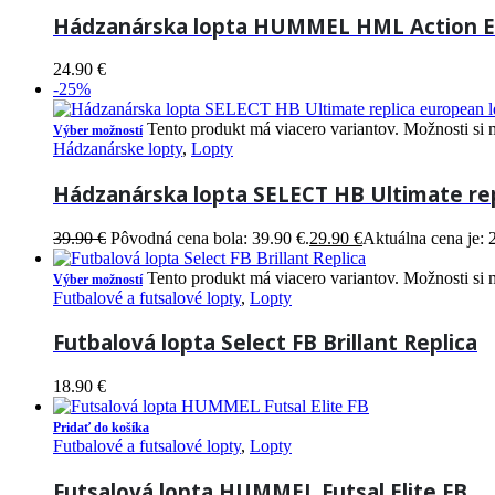
Hádzanárska lopta HUMMEL HML Action Ene
24.90
€
-25%
Tento produkt má viacero variantov. Možnosti si 
Výber možností
Hádzanárske lopty
,
Lopty
Hádzanárska lopta SELECT HB Ultimate re
39.90
€
Pôvodná cena bola: 39.90 €.
29.90
€
Aktuálna cena je: 
Tento produkt má viacero variantov. Možnosti si 
Výber možností
Futbalové a futsalové lopty
,
Lopty
Futbalová lopta Select FB Brillant Replica
18.90
€
Pridať do košíka
Futbalové a futsalové lopty
,
Lopty
Futsalová lopta HUMMEL Futsal Elite FB