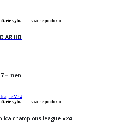
môžete vybrať na stránke produktu.
RO AR HB
37 – men
môžete vybrať na stránke produktu.
plica champions league V24