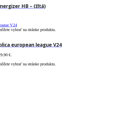
rgizer HB – (žltá)
môžete vybrať na stránke produktu.
plica european league V24
29.90 €.
môžete vybrať na stránke produktu.