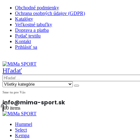
Obchodné podmienky
Ochrana osobných údajov (GDPR)
Katalógy
Veľkostné tabuľky
Doprava a platba
Potlač textilu
Kontakt
Prihlásiť sa
|
Hľadať
Sme tu pre Vás
info@mima-sport.sk
0
0 items
Hummel
Select
Kempa