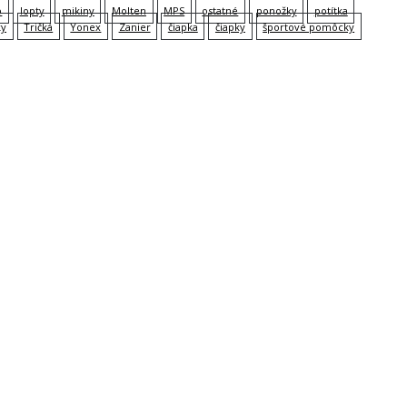
p
lopty
mikiny
Molten
MPS
ostatné
ponožky
potítka
ky
Tričká
Yonex
Zanier
čiapka
čiapky
športové pomôcky