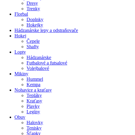
Dresy
Trenky
Florbal
Doplnky
Hokejky
Hádzanárske lepy a odstraňovače
Hokej
Čepele
Shafty
Lopty
Hádzanárske
Futbalové a futsalové
Volejbalové
Mikiny
Hummel
Kempa
Nohavice a kraťasy
Tepláky
Kraťasy
Plavky
Legíny
Obuv
Halovky
Tenisky
Šľapky