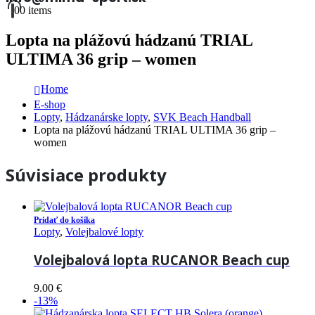
0
0 items
Lopta na plážovú hádzanú TRIAL
ULTIMA 36 grip – women
Home
E-shop
Lopty
,
Hádzanárske lopty
,
SVK Beach Handball
Lopta na plážovú hádzanú TRIAL ULTIMA 36 grip –
women
Súvisiace produkty
Pridať do košíka
Lopty
,
Volejbalové lopty
Volejbalová lopta RUCANOR Beach cup
9.00
€
-13%