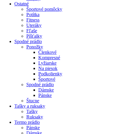
Ostatné
Športové pomôcky
Potítka
Fitness
Uteráky
Fľaše
Píšťalky
Spodné prádlo
Ponožky
Členkové
Kompresné
Lyžiarske
Na piesok
Podkolienky
Športové
Spodné prádlo
Dámske
Pánske
Štucne
Tašky a ruksaky
Tašky
Ruksaky
Termo prádlo
Pánske
Dámske