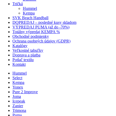
Tričká
Hummel
Kempa
SVK Beach Handball
DOPREDAJ – posledné kusy skladom
VÝPREDAJ PUMA (až do -70%)
Totálny výpredaj KEMPA %
Obchodné podmienky
Ochrana osobných údajov (GDPR)
Katalógy
Veľkostné tabuľky
Doprava a platba
Potlač textilu
Kontakt
Hummel
Select
Kempa
Yonex
Pure 2 Improve
Joma
Icepeak
Zanier
Trimona
Puma