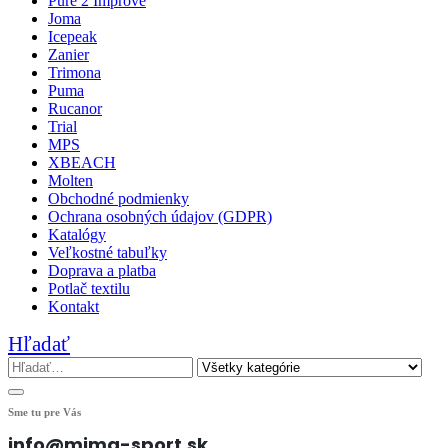
Pure 2 Improve
Joma
Icepeak
Zanier
Trimona
Puma
Rucanor
Trial
MPS
XBEACH
Molten
Obchodné podmienky
Ochrana osobných údajov (GDPR)
Katalógy
Veľkostné tabuľky
Doprava a platba
Potlač textilu
Kontakt
Hľadať
Sme tu pre Vás
info@mima-sport.sk