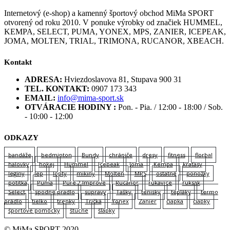
Internetový (e-shop) a kamenný športový obchod MiMa SPORT
otvorený od roku 2010. V ponuke výrobky od značiek HUMMEL,
KEMPA, SELECT, PUMA, YONEX, MPS, ZANIER, ICEPEAK,
JOMA, MOLTEN, TRIAL, TRIMONA, RUCANOR, XBEACH.
Kontakt
ADRESA:
Hviezdoslavova 81, Stupava 900 31
TEL. KONTAKT:
0907 173 343
EMAIL:
info@mima-sport.sk
OTVÁRACIE HODINY :
Pon. - Pia. / 12:00 - 18:00 / Sob.
- 10:00 - 12:00
ODKAZY
bandáže
bedminton
Bundy
chrániče
dresy
fitness
florbal
halovky
hokej
Hummel
Icepeak
Joma
Kempa
kraťasy
legíny
lep
lopty
mikiny
Molten
MPS
ostatné
ponožky
potítka
Puma
Pure 2 Improve
Rucanor
rukavice
ruksak
Select
spodne pradlo
súpravy
Tašky
tenisky
tepláky
termo
prádlo
tielko
trenky
Tričká
Yonex
Zanier
čiapka
čiapky
športové pomôcky
štucne
šľapky
© MiMa SPORT 2020