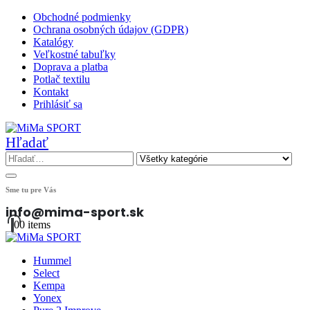
Obchodné podmienky
Ochrana osobných údajov (GDPR)
Katalógy
Veľkostné tabuľky
Doprava a platba
Potlač textilu
Kontakt
Prihlásiť sa
Hľadať
Sme tu pre Vás
info@mima-sport.sk
0
0 items
Hummel
Select
Kempa
Yonex