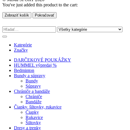
You've just added this product to the cart:
Zobraziť košík
Pokračovať
Kategórie
Značky
DARČEKOVÉ POUKÁŽKY
HUMMEL výpredaj %
Bedminton
Bundy a súpravy
Bundy
Súpravy
Chrániče a bandáže
Chrániče
Bandáže
Čiapky, šiltovky, rukavice
Čiapky
Rukavice
Šiltovky
Dresy a trenky