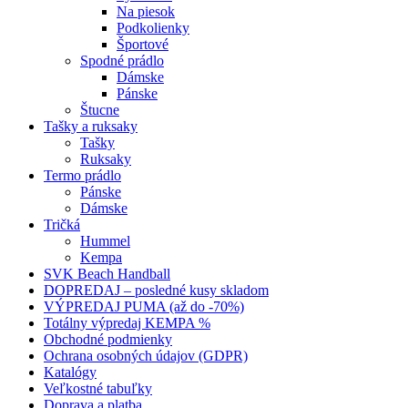
Na piesok
Podkolienky
Športové
Spodné prádlo
Dámske
Pánske
Štucne
Tašky a ruksaky
Tašky
Ruksaky
Termo prádlo
Pánske
Dámske
Tričká
Hummel
Kempa
SVK Beach Handball
DOPREDAJ – posledné kusy skladom
VÝPREDAJ PUMA (až do -70%)
Totálny výpredaj KEMPA %
Obchodné podmienky
Ochrana osobných údajov (GDPR)
Katalógy
Veľkostné tabuľky
Doprava a platba