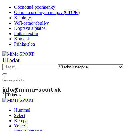
Obchodné podmienky
Ochrana osobných údajov (GDPR)
Katalógy
Veľkostné tabuľky
Doprava a platba
Potlač textilu
Kontakt
Prihlásiť sa
Hľadať
Sme tu pre Vás
info@mima-sport.sk
0
0 items
Hummel
Select
Kempa
Yonex