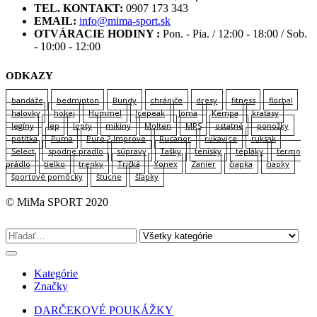
TEL. KONTAKT:
0907 173 343
EMAIL:
info@mima-sport.sk
OTVÁRACIE HODINY :
Pon. - Pia. / 12:00 - 18:00 / Sob.
- 10:00 - 12:00
ODKAZY
bandáže
bedminton
Bundy
chrániče
dresy
fitness
florbal
halovky
hokej
Hummel
Icepeak
Joma
Kempa
kraťasy
legíny
lep
lopty
mikiny
Molten
MPS
ostatné
ponožky
potítka
Puma
Pure 2 Improve
Rucanor
rukavice
ruksak
Select
spodne pradlo
súpravy
Tašky
tenisky
tepláky
termo
prádlo
tielko
trenky
Tričká
Yonex
Zanier
čiapka
čiapky
športové pomôcky
štucne
šľapky
© MiMa SPORT 2020
Kategórie
Značky
DARČEKOVÉ POUKÁŽKY