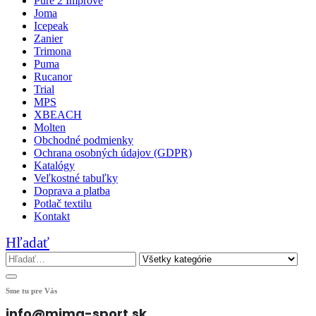
Pure 2 Improve
Joma
Icepeak
Zanier
Trimona
Puma
Rucanor
Trial
MPS
XBEACH
Molten
Obchodné podmienky
Ochrana osobných údajov (GDPR)
Katalógy
Veľkostné tabuľky
Doprava a platba
Potlač textilu
Kontakt
Hľadať
Sme tu pre Vás
info@mima-sport.sk