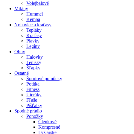
Volejbalové
Mikiny
Hummel
Kempa
Nohavice a kraťasy
Tepláky
Kraťasy
Plavky
Legíny
Obuv
Halovky
Tenisky
Šľapky
Ostatné
Športové pomôcky
Potítka
Fitness
Uteráky
Fľaše
Píšťalky
Spodné prádlo
Ponožky
Členkové
Kompresné
Lyžiarske