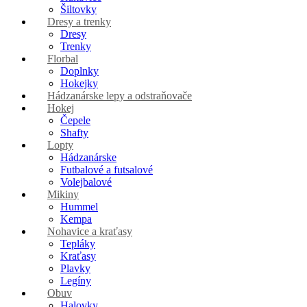
Šiltovky
Dresy a trenky
Dresy
Trenky
Florbal
Doplnky
Hokejky
Hádzanárske lepy a odstraňovače
Hokej
Čepele
Shafty
Lopty
Hádzanárske
Futbalové a futsalové
Volejbalové
Mikiny
Hummel
Kempa
Nohavice a kraťasy
Tepláky
Kraťasy
Plavky
Legíny
Obuv
Halovky