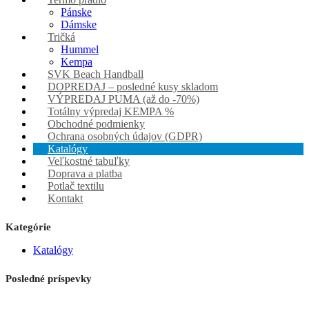
Pánske
Dámske
Tričká
Hummel
Kempa
SVK Beach Handball
DOPREDAJ – posledné kusy skladom
VÝPREDAJ PUMA (až do -70%)
Totálny výpredaj KEMPA %
Obchodné podmienky
Ochrana osobných údajov (GDPR)
Katalógy
Veľkostné tabuľky
Doprava a platba
Potlač textilu
Kontakt
Kategórie
Katalógy
Posledné príspevky