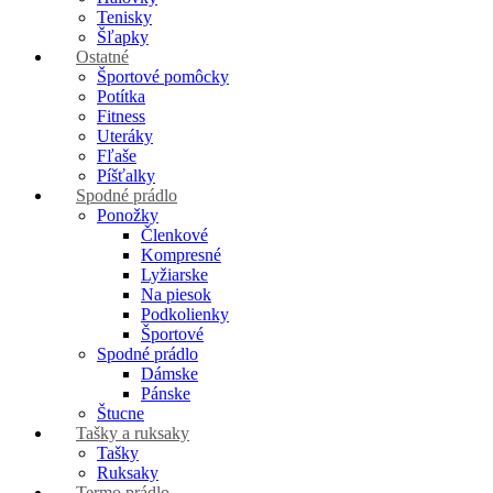
Tenisky
Šľapky
Ostatné
Športové pomôcky
Potítka
Fitness
Uteráky
Fľaše
Píšťalky
Spodné prádlo
Ponožky
Členkové
Kompresné
Lyžiarske
Na piesok
Podkolienky
Športové
Spodné prádlo
Dámske
Pánske
Štucne
Tašky a ruksaky
Tašky
Ruksaky
Termo prádlo