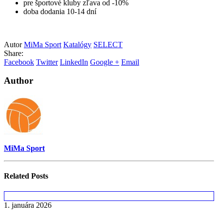
pre športové kluby zľava od -10%
doba dodania 10-14 dní
Autor
MiMa Sport
Katalógy
SELECT
Share:
Facebook
Twitter
LinkedIn
Google +
Email
Author
MiMa Sport
Related
Posts
1. januára 2026