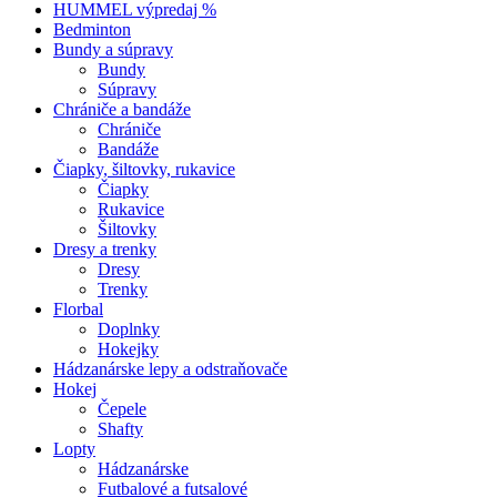
HUMMEL výpredaj %
Bedminton
Bundy a súpravy
Bundy
Súpravy
Chrániče a bandáže
Chrániče
Bandáže
Čiapky, šiltovky, rukavice
Čiapky
Rukavice
Šiltovky
Dresy a trenky
Dresy
Trenky
Florbal
Doplnky
Hokejky
Hádzanárske lepy a odstraňovače
Hokej
Čepele
Shafty
Lopty
Hádzanárske
Futbalové a futsalové