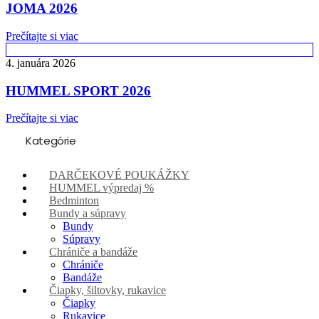
JOMA 2026
Prečítajte si viac
4. januára 2026
HUMMEL SPORT 2026
Prečítajte si viac
Kategórie
DARČEKOVÉ POUKÁŽKY
HUMMEL výpredaj %
Bedminton
Bundy a súpravy
Bundy
Súpravy
Chrániče a bandáže
Chrániče
Bandáže
Čiapky, šiltovky, rukavice
Čiapky
Rukavice