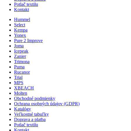
Potlač textilu
Kontakt
Hummel
Select
Kempa
Yonex
Pure 2 Improve
Joma
Icepeak
Zanier
Trimona
Puma
Rucanor
Trial
MPS
XBEACH
Molten
Obchodné podmienky
Ochrana osobných údajov (GDPR)
Katalógy
Veľkostné tabuľky
Doprava a platba
Potlač textilu
Kontakt